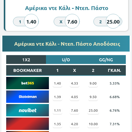
Αμέρικα ντε Κάλι - Ντεπ. Πάστο
1.40
7.60
25.00
1
X
2
Αμέρικα ντε Κάλι - Ντεπ. Πάστο Αποδόσεις
1X2
U/O
GG/NG
BOOKMAKER
1
X
2
ΓΚΑΝ.
1.40
4.33
9.00
5.33%
1.39
4.05
9.50
6.68%
1.11
7.60
25.00
6.76%
1.35
4.20
10.00
7.31%