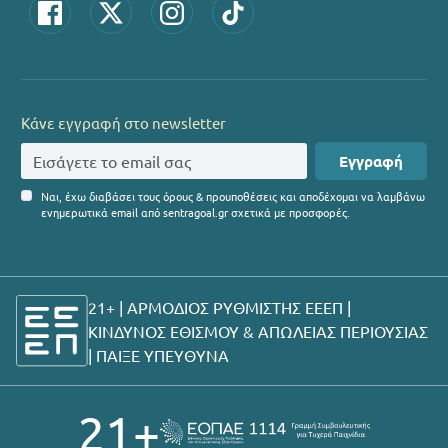
Κάνε εγγραφή στο newsletter
Εγγραφή
Ναι, έχω διαβάσει τους όρους & προυποθέσεις και αποδέχομαι να λαμβάνω
ενημερωτικά email από sentragoal.gr σχετικά με προσφορές.
21+ | ΑΡΜΟΔΙΟΣ ΡΥΘΜΙΣΤΗΣ ΕΕΕΠ |
ΚΙΝΔΥΝΟΣ ΕΘΙΣΜΟΥ & ΑΠΩΛΕΙΑΣ ΠΕΡΙΟΥΣΙΑΣ
|
ΠΑΙΞΕ ΥΠΕΥΘΥΝΑ
21+