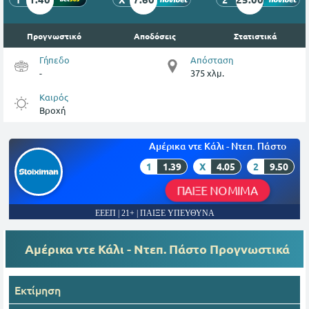
Προγνωστικό
Αποδόσεις
Στατιστικά
Γήπεδο
Απόσταση
-
375 χλμ.
Καιρός
Βροχή
Αμέρικα ντε Κάλι - Ντεπ. Πάστο
1
1.39
X
4.05
2
9.50
ΠΑΙΞΕ ΝΟΜΙΜΑ
ΕΕΕΠ | 21+ | ΠΑΙΞΕ ΥΠΕΥΘΥΝΑ
Αμέρικα ντε Κάλι - Ντεπ. Πάστο
Προγνωστικά
Εκτίμηση