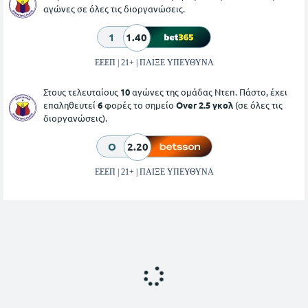
αγώνες σε όλες τις διοργανώσεις.
1
1.40
ΕΕΕΠ | 21+ | ΠΑΙΞΕ ΥΠΕΥΘΥΝΑ
Στους τελευταίους
10
αγώνες της ομάδας Ντεπ. Πάστο, έχει
επαληθευτεί
6
φορές το σημείο
Over 2.5 γκολ
(σε όλες τις
διοργανώσεις).
O
2.20
ΕΕΕΠ | 21+ | ΠΑΙΞΕ ΥΠΕΥΘΥΝΑ