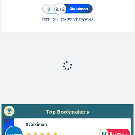
U
2.12
ΕΕΕΠ | 21+ | ΠΑΙΞΕ ΥΠΕΥΘΥΝΑ
Top Bookmakers
Stoiximan
☆☆☆☆☆
★★★★★
9.5
Εγγραφή