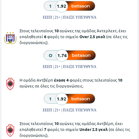
1
1.92
ΕΕΕΠ | 21+ | ΠΑΙΞΕ ΥΠΕΥΘΥΝΑ
Στους τελευταίους
10
αγώνες της ομάδας Άντερλεχτ, έχει
επαληθευτεί
6
φορές το σημείο
Over 2.5 γκολ
(σε όλες τις
διοργανώσεις).
O
1.76
ΕΕΕΠ | 21+ | ΠΑΙΞΕ ΥΠΕΥΘΥΝΑ
Η ομάδα Αντβέρπ
έχασε 4
φορές στους τελευταίους
10
αγώνες σε όλες τις διοργανώσεις.
1
1.92
ΕΕΕΠ | 21+ | ΠΑΙΞΕ ΥΠΕΥΘΥΝΑ
Στους τελευταίους
10
αγώνες της ομάδας Αντβέρπ, έχει
επαληθευτεί
7
φορές το σημείο
Under 2.5 γκολ
(σε όλες τις
διοργανώσεις).