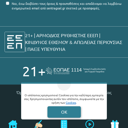
Ναι, έχω διαβάσει τους όρους & προυποθέσεις και αποδέχομαι να λαμβάνω
ενημερωτικά email από sentragoal.gr σχετικά με προσφορές.
21+ | ΑΡΜΟΔΙΟΣ ΡΥΘΜΙΣΤΗΣ ΕΕΕΠ |
ΚΙΝΔΥΝΟΣ ΕΘΙΣΜΟΥ & ΑΠΩΛΕΙΑΣ ΠΕΡΙΟΥΣΙΑΣ
|
ΠΑΙΞΕ ΥΠΕΥΘΥΝΑ
21+
Όροι χρήσης |
Πολιτική απορρήτου |
Θέσεις εργασίας
Ο ιστότοπος χρησιμοποιεί Cookies για την καλύτερη εμπειρία
σας. Χρησιμοποιώντας αυτόν τον ιστότοπο, συμφωνείτε με την
© 2026 Sentragoal
χρήση των
Cookies
.
Developed by
Digital Winners
OK