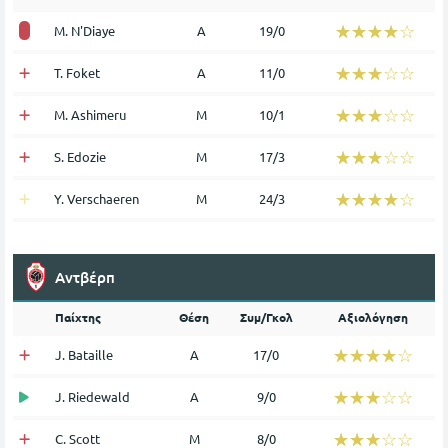
☆☆☆☆☆
★★★★★
M. N'Diaye
Α
19/0
☆☆☆☆☆
★★★★★
T. Foket
Α
11/0
☆☆☆☆☆
★★★★★
M. Ashimeru
Μ
10/1
☆☆☆☆☆
★★★★★
S. Edozie
Μ
17/3
☆☆☆☆☆
★★★★★
Y. Verschaeren
Μ
24/3
Αντβέρπ
Παίχτης
Θέση
Συμ/Γκολ
Αξιολόγηση
☆☆☆☆☆
★★★★★
J. Bataille
Α
17/0
☆☆☆☆☆
★★★★★
J. Riedewald
Α
9/0
☆☆☆☆☆
★★★★★
C. Scott
Μ
8/0