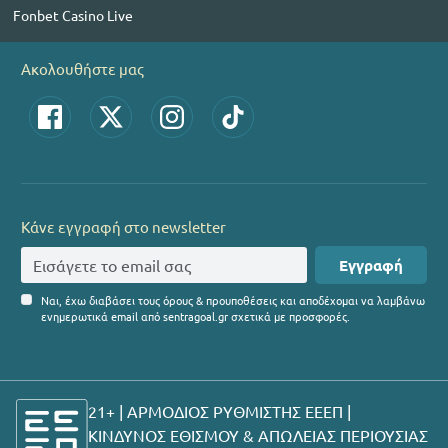
Fonbet Casino Live
Ακολουθήστε μας
Κάνε εγγραφή στο newsletter
Εγγραφή
Ναι, έχω διαβάσει τους όρους & προυποθέσεις και αποδέχομαι να λαμβάνω
ενημερωτικά email από sentragoal.gr σχετικά με προσφορές.
21+ | ΑΡΜΟΔΙΟΣ ΡΥΘΜΙΣΤΗΣ ΕΕΕΠ |
ΚΙΝΔΥΝΟΣ ΕΘΙΣΜΟΥ & ΑΠΩΛΕΙΑΣ ΠΕΡΙΟΥΣΙΑΣ