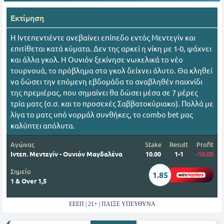
Εκτίμηση
Η Ιντεπεντιέντε ανεβαίνει επίπεδο εντός Μεντεγίν και
επιτίθεται κατά κύματα. Δεν της αρκεί η νίκη με 1-0, ψάχνει
και άλλα γκολ. Η Ουνιόν ξεκίνησε νωχελικά το νέο
τουρνουά, το πρόβλημα στο γκολ δείχνει άλυτο. Θα κληθεί
να δώσει την επόμενη εβδομάδα το αναβληθέν παιχνίδι
της πρεμιέρας, που σημαίνει θα δώσει μέσα σε 7 μέρες
τρία ματς (σ.σ. και το προσεχές Σαββατοκύριακο). Πολλά με
λίγα το ματς υπό νορμάλ συνθήκες, το combo bet μας
καλύπτει απόλυτα.
Αγώνας
Stake
Result
Profit
Ιντεπ. Μεντεγίν - Ουνιόν Μαγδαλένα
10.00
1-1
-10.00
Σημείο
1.85
1 & Over 1,5
ΕΕΕΠ | 21+ | ΠΑΙΞΕ ΥΠΕΥΘΥΝΑ