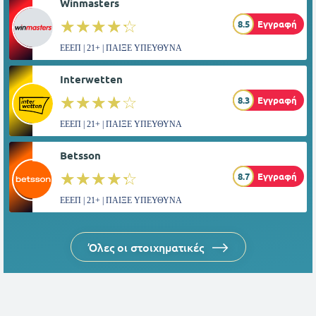
Winmasters
☆☆☆☆☆
★★★★★
8.5
Εγγραφή
ΕΕΕΠ | 21+ | ΠΑΙΞΕ ΥΠΕΥΘΥΝΑ
Interwetten
☆☆☆☆☆
★★★★★
8.3
Εγγραφή
ΕΕΕΠ | 21+ | ΠΑΙΞΕ ΥΠΕΥΘΥΝΑ
Betsson
☆☆☆☆☆
★★★★★
8.7
Εγγραφή
ΕΕΕΠ | 21+ | ΠΑΙΞΕ ΥΠΕΥΘΥΝΑ
Όλες οι στοιχηματικές