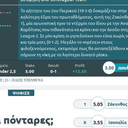
Το αήττητο του 2ου Πιερικού (18-5-0) δοκιμάζεται στην
καλύτερη έδρα του πρωταθλήματος, αυτή της Ζακύνθο
1), μία αγωνιστική πριν το ντέρμπι του ίδιου με την Α
Καρδίτσας που πιθανότατα να κρίνει και την άνοδο στη
League 2. Σε μίνι κρίση οι γηπεδούχοι που είναι χωρίς 
και τρία ματς (0-1-2). Μεγάλο το «πρέπει» στους
φιλοξενούμενους, εκτιμούμε πως θα ανταπεξέλθουν κ
πάρουν τη νίκη με το λιγότερο δυνατό ρίσκο.
ημείο
Stake
Result
Profit
3.50
nder 2,5
5.00
0-1
+12.50
Π | 21+ | ΠΑΙΞΕ ΥΠΕΥΘΥΝΑ
ΨΗΦΙΣΕ
5.05
1
Ζάκυνθος
 πόνταρες;
3.55
X
Ισοπαλία