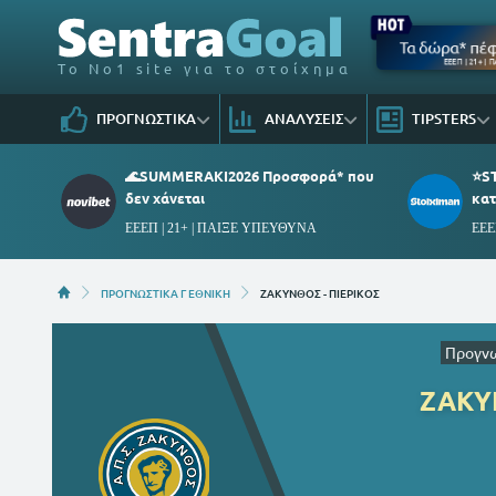
Τα δώρα* πέφ
ΕΕΕΠ | 21+ |
Το Νο1 site για το στοίχημα
ΠΡΟΓΝΩΣΤΙΚΑ
ΑΝΑΛΥΣΕΙΣ
TIPSTERS
🌊SUMMERAKI2026 Προσφορά* που
⭐ST
δεν χάνεται
κα
ΕΕΕΠ | 21+ | ΠΑΙΞΕ ΥΠΕΥΘΥΝΑ
ΕΕΕ
ΠΡΟΓΝΩΣΤΙΚΑ Γ ΕΘΝΙΚΗ
ΖΑΚΥΝΘΟΣ - ΠΙΕΡΙΚΟΣ
Προγνω
ΖΑΚΥ