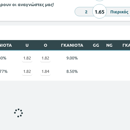
άρουν οι αναγνώστες μας!
1.65
2
Πιερικός
ΝΙΟΤΑ
U
O
ΓΚΑΝΙΟΤΑ
GG
NG
ΓΚ
80%
1.82
1.82
9.00%
.77%
1.82
1.84
8.50%