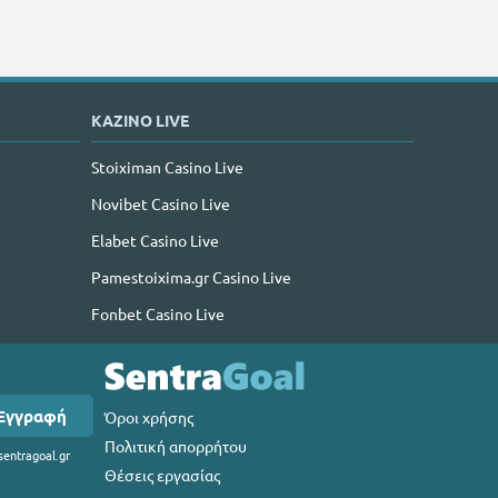
ΚΑΖΙΝΟ LIVE
Stoiximan Casino Live
Novibet Casino Live
Elabet Casino Live
Pamestoixima.gr Casino Live
Fonbet Casino Live
Εγγραφή
Όροι χρήσης
Πολιτική απορρήτου
entragoal.gr
Θέσεις εργασίας