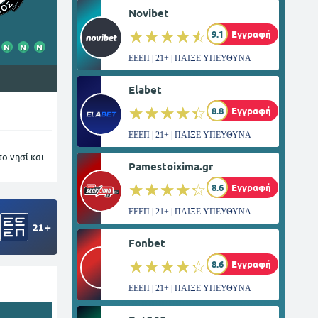
Novibet
☆☆☆☆☆
★★★★★
9.1
Εγγραφή
Ν
Ν
Ν
ΕΕΕΠ | 21+ | ΠΑΙΞΕ ΥΠΕΥΘΥΝΑ
Elabet
☆☆☆☆☆
★★★★★
8.8
Εγγραφή
ΕΕΕΠ | 21+ | ΠΑΙΞΕ ΥΠΕΥΘΥΝΑ
ο νησί και
Pamestoixima.gr
☆☆☆☆☆
★★★★★
8.6
Εγγραφή
ΕΕΕΠ | 21+ | ΠΑΙΞΕ ΥΠΕΥΘΥΝΑ
Fonbet
☆☆☆☆☆
★★★★★
8.6
Εγγραφή
ΕΕΕΠ | 21+ | ΠΑΙΞΕ ΥΠΕΥΘΥΝΑ