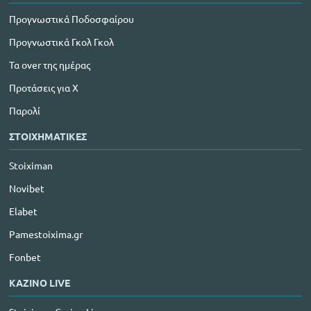
Προγνωστικά Ποδοσφαίρου
Προγνωστικά Γκολ Γκολ
Τα over της ημέρας
Προτάσεις για Χ
Παρολί
ΣΤΟΙΧΗΜΑΤΙΚΕΣ
Stoiximan
Novibet
Elabet
Pamestoixima.gr
Fonbet
ΚΑΖΙΝΟ LIVE