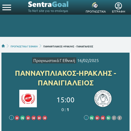
Το Νο1 site για το στοίχημα
ΠΡΟΓΝΩΣΤΙΚΑ
ΕΓΓΡΑΦΗ
ΠΡΟΓΝΩΣΤΙΚΑ Γ ΕΘΝΙΚΗ
ΠΑΝΝΑΥΠΛΙΑΚΟΣ-ΗΡΑΚΛΗΣ - ΠΑΝΑΙΓΙΑΛΕΙΟΣ
Προγνωστικά Γ Εθνική
16/02/2025
ΠΑΝΝΑΥΠΛΙΑΚΟΣ-ΗΡΑΚΛΗΣ -
ΠΑΝΑΙΓΙΑΛΕΙΟΣ
15:00
0
:
1
i
Η
Ν
Η
Η
Η
Η
i
Ν
Η
Η
Ν
Ι
Ι