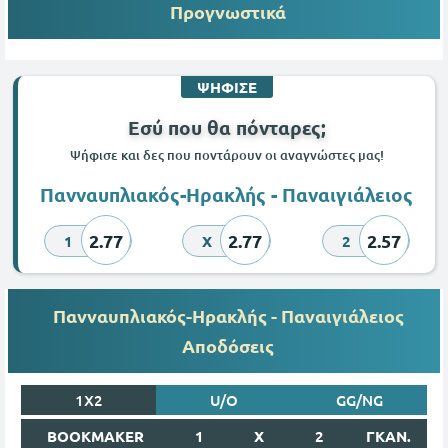
Προγνωστικά
ΨΗΦΙΣΕ
Εσύ που θα πόνταρες;
Ψήφισε και δες που ποντάρουν οι αναγνώστες μας!
Πανναυπλιακός-Ηρακλής - Παναιγιάλειος
2.77
2.77
2.57
1
X
2
Πανναυπλιακός-Ηρακλής - Παναιγιάλειος
Αποδόσεις
1X2
U/O
GG/NG
BOOKMAKER
1
X
2
ΓΚΑΝ.