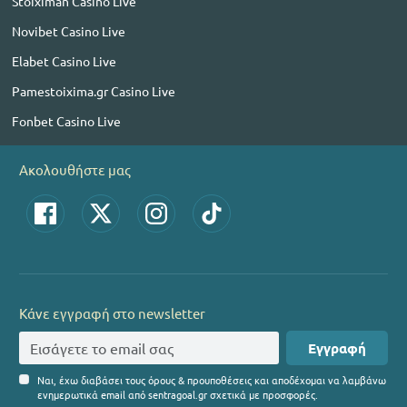
Stoiximan Casino Live
Novibet Casino Live
Elabet Casino Live
Pamestoixima.gr Casino Live
Fonbet Casino Live
Ακολουθήστε μας
Κάνε εγγραφή στο newsletter
Εγγραφή
Ναι, έχω διαβάσει τους όρους & προυποθέσεις και αποδέχομαι να λαμβάνω
ενημερωτικά email από sentragoal.gr σχετικά με προσφορές.