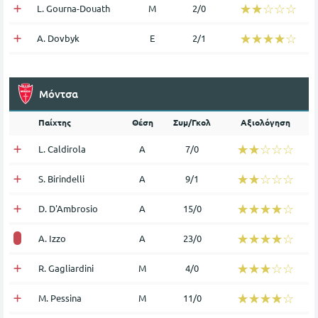
☆☆☆☆☆
★★★★★
L. Gourna-Douath
Μ
2/0
☆☆☆☆☆
★★★★★
A. Dovbyk
Ε
2/1
Μόντσα
Παίχτης
Θέση
Συμ/Γκολ
Αξιολόγηση
☆☆☆☆☆
★★★★★
L. Caldirola
Α
7/0
☆☆☆☆☆
★★★★★
S. Birindelli
Α
9/1
☆☆☆☆☆
★★★★★
D. D'Ambrosio
Α
15/0
☆☆☆☆☆
★★★★★
A. Izzo
Α
23/0
☆☆☆☆☆
★★★★★
R. Gagliardini
Μ
4/0
☆☆☆☆☆
★★★★★
M. Pessina
Μ
11/0