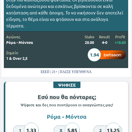
δεδομένα ανώτεροι και εσχάτως βρίσκονται σε καλή
κατάσταση από κάθε άποψη. Το να νικήσουν δεν αποτελεί
είδηση, το θέμα είναι να φτάσουν και στα ανάλογα
τέρματα.
Αγώνας
Stake
Result
Profit
Ρόμα - Μόντσα
20.00
4-0
+18.80
Σημείο
1.94
1 & Over 2,5
ΕΕΕΠ | 21+ | ΠΑΙΞΕ ΥΠΕΥΘΥΝΑ
ΨΗΦΙΣΕ
Εσύ που θα πόνταρες;
Ψήφισε και δες που ποντάρουν οι αναγνώστες μας!
Ρόμα - Μόντσα
1.33
5.85
13.25
1
X
2