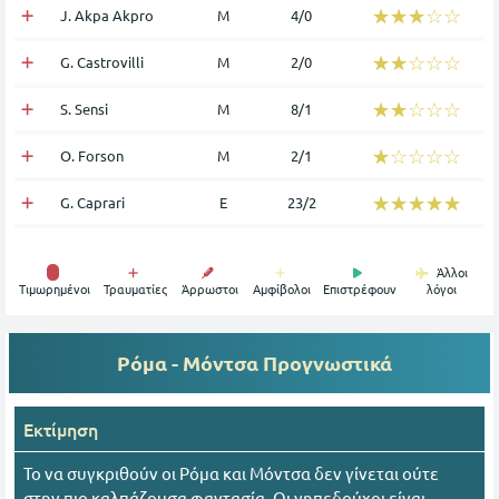
☆☆☆☆☆
★★★★★
J. Akpa Akpro
Μ
4/0
☆☆☆☆☆
★★★★★
G. Castrovilli
Μ
2/0
☆☆☆☆☆
★★★★★
S. Sensi
Μ
8/1
☆☆☆☆☆
★★★★★
O. Forson
Μ
2/1
☆☆☆☆☆
★★★★★
G. Caprari
Ε
23/2
Άλλοι
Tιμωρημένοι
Τραυματίες
Άρρωστοι
Αμφίβολοι
Επιστρέφουν
λόγοι
Ρόμα - Μόντσα
Προγνωστικά
Εκτίμηση
Το να συγκριθούν οι Ρόμα και Μόντσα δεν γίνεται ούτε
στην πιο καλπάζουσα φαντασία. Οι γηπεδούχοι είναι