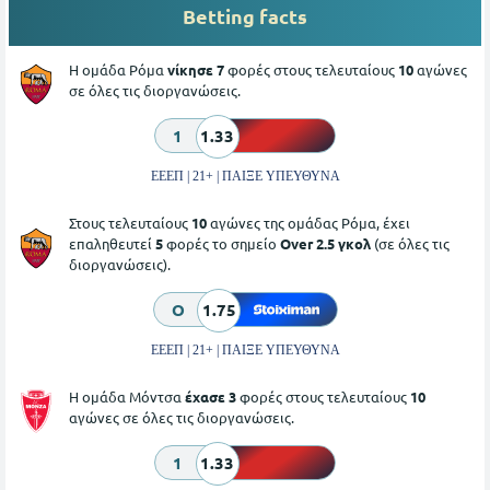
Betting facts
Η ομάδα Ρόμα
νίκησε 7
φορές στους τελευταίους
10
αγώνες
σε όλες τις διοργανώσεις.
1
1.33
ΕΕΕΠ | 21+ | ΠΑΙΞΕ ΥΠΕΥΘΥΝΑ
Στους τελευταίους
10
αγώνες της ομάδας Ρόμα, έχει
επαληθευτεί
5
φορές το σημείο
Over 2.5 γκολ
(σε όλες τις
διοργανώσεις).
O
1.75
ΕΕΕΠ | 21+ | ΠΑΙΞΕ ΥΠΕΥΘΥΝΑ
Η ομάδα Μόντσα
έχασε 3
φορές στους τελευταίους
10
αγώνες σε όλες τις διοργανώσεις.
1
1.33