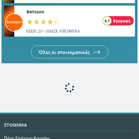
Betsson
☆☆☆☆☆
★★★★★
8.7
Εγγραφή
ΕΕΕΠ | 21+ | ΠΑΙΞΕ ΥΠΕΥΘΥΝΑ
Όλες οι στοιχηματικές
ΣΤΟΙΧΗΜΑ
Πάμε Στοίχημα Κουπόνι