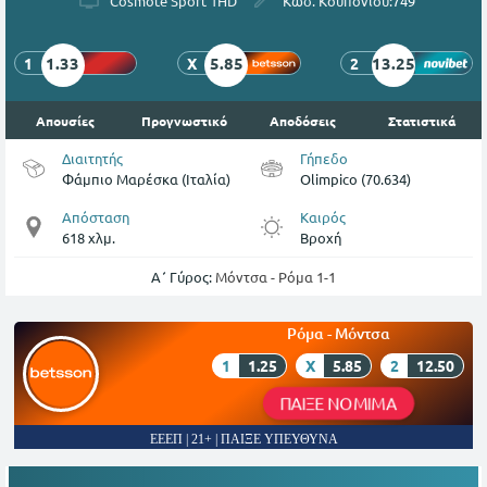
Cosmote Sport 1HD
Κωδ. Κουπονιού:
749
1.33
5.85
13.25
1
X
2
Απουσίες
Προγνωστικό
Αποδόσεις
Στατιστικά
Διαιτητής
Γήπεδο
Φάμπιο Μαρέσκα (Ιταλία)
Olimpico (70.634)
Απόσταση
Καιρός
618 χλμ.
Βροχή
Α΄ Γύρος:
Μόντσα - Ρόμα 1-1
Ρόμα - Μόντσα
1
1.25
X
5.85
2
12.50
ΠΑΙΞΕ ΝΟΜΙΜΑ
ΕΕΕΠ | 21+ | ΠΑΙΞΕ ΥΠΕΥΘΥΝΑ