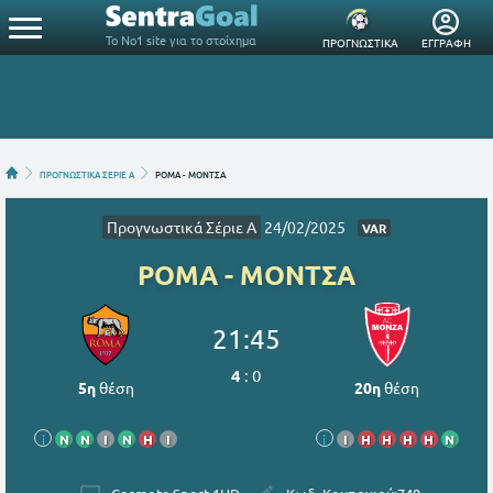
Το Νο1 site για το στοίχημα
ΠΡΟΓΝΩΣΤΙΚΑ
ΕΓΓΡΑΦΗ
ΠΡΟΓΝΩΣΤΙΚΑ ΣΕΡΙΕ Α
ΡΟΜΑ - ΜΟΝΤΣΑ
Προγνωστικά Σέριε Α
24/02/2025
VAR
ΡΟΜΑ - ΜΟΝΤΣΑ
21:45
4
:
0
5η
θέση
20η
θέση
i
Ν
Ν
Ι
Ν
Η
Ι
i
Ι
Η
Η
Η
Η
Ν