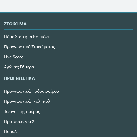
ΣΤΟΙΧΗΜΑ
Πάμε Στοίχημα Κουπόνι
Προγνωστικά Στοιχήματος
Live Score
Αγώνες Σήμερα
ΠΡΟΓΝΩΣΤΙΚΑ
Προγνωστικά Ποδοσφαίρου
Προγνωστικά Γκολ Γκολ
Τα over της ημέρας
Προτάσεις για Χ
Παρολί