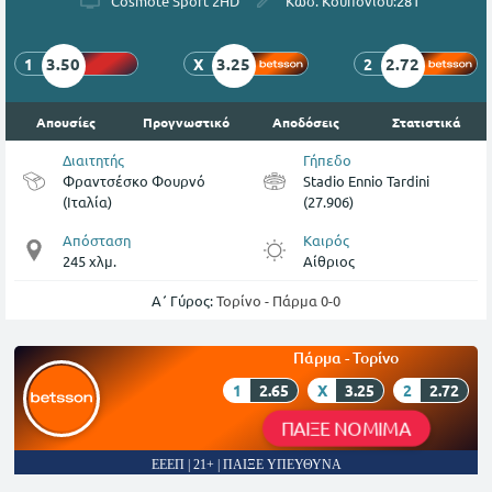
Cosmote Sport 2HD
Κωδ. Κουπονιού:
281
3.50
3.25
2.72
1
X
2
Απουσίες
Προγνωστικό
Αποδόσεις
Στατιστικά
Διαιτητής
Γήπεδο
Φραντσέσκο Φουρνό
Stadio Ennio Tardini
(Ιταλία)
(27.906)
Απόσταση
Καιρός
245 χλμ.
Αίθριος
Α΄ Γύρος:
Τορίνο - Πάρμα 0-0
Πάρμα - Τορίνο
1
2.65
X
3.25
2
2.72
ΠΑΙΞΕ ΝΟΜΙΜΑ
ΕΕΕΠ | 21+ | ΠΑΙΞΕ ΥΠΕΥΘΥΝΑ