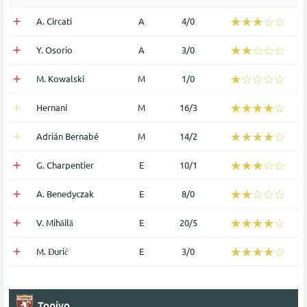
☆☆☆☆☆
★★★★★
A. Circati
Α
4/0
☆☆☆☆☆
★★★★★
Y. Osorio
Α
3/0
☆☆☆☆☆
★★★★★
M. Kowalski
Μ
1/0
☆☆☆☆☆
★★★★★
Hernani
Μ
16/3
☆☆☆☆☆
★★★★★
Adrián Bernabé
Μ
14/2
☆☆☆☆☆
★★★★★
G. Charpentier
Ε
10/1
☆☆☆☆☆
★★★★★
A. Benedyczak
Ε
8/0
☆☆☆☆☆
★★★★★
V. Mihăilă
Ε
20/5
☆☆☆☆☆
★★★★★
M. Đurić
Ε
3/0
Τορίνο