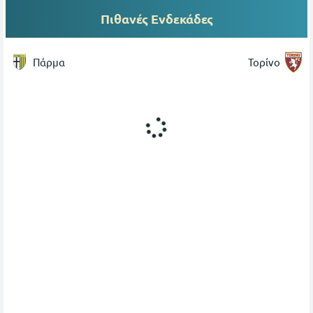
Πιθανές Ενδεκάδες
Πάρμα
Τορίνο