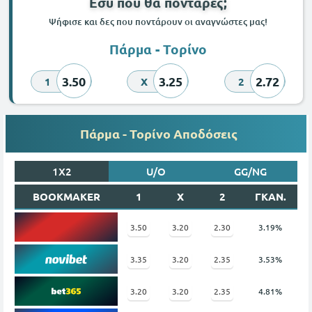
Εσύ που θα πόνταρες;
Ψήφισε και δες που ποντάρουν οι αναγνώστες μας!
Πάρμα - Τορίνο
3.50
3.25
2.72
1
X
2
Πάρμα - Τορίνο Αποδόσεις
1X2
U/O
GG/NG
BOOKMAKER
1
X
2
ΓΚΑΝ.
3.50
3.20
2.30
3.19%
3.35
3.20
2.35
3.53%
3.20
3.20
2.35
4.81%