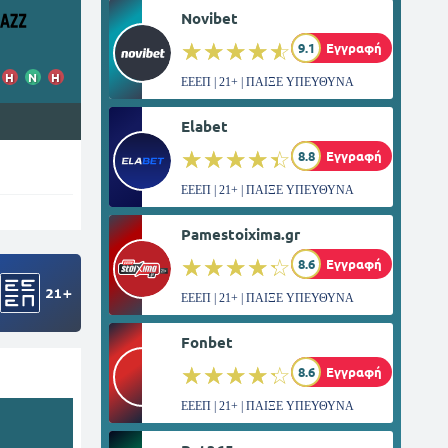
Novibet
☆☆☆☆☆
★★★★★
9.1
Εγγραφή
Η
Ν
Η
ΕΕΕΠ | 21+ | ΠΑΙΞΕ ΥΠΕΥΘΥΝΑ
Elabet
☆☆☆☆☆
★★★★★
8.8
Εγγραφή
ΕΕΕΠ | 21+ | ΠΑΙΞΕ ΥΠΕΥΘΥΝΑ
Pamestoixima.gr
☆☆☆☆☆
★★★★★
8.6
Εγγραφή
ΕΕΕΠ | 21+ | ΠΑΙΞΕ ΥΠΕΥΘΥΝΑ
Fonbet
☆☆☆☆☆
★★★★★
8.6
Εγγραφή
ΕΕΕΠ | 21+ | ΠΑΙΞΕ ΥΠΕΥΘΥΝΑ