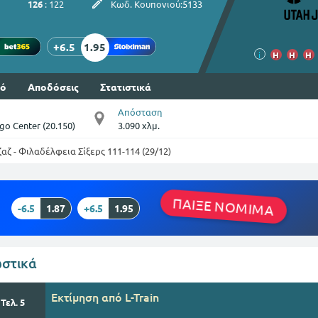
126
:
122
Κωδ. Κουπονιού:
5133
+6.5
1.95
i
Η
Η
Η
κό
Αποδόσεις
Στατιστικά
Απόσταση
go Center (20.150)
3.090 χλμ.
ζαζ - Φιλαδέλφεια Σίξερς 111-114 (29/12)
ΠΑΙΞΕ ΝΟΜΙΜΑ
-6.5
1.87
+6.5
1.95
στικά
Εκτίμηση από
L-Train
Τελ. 5