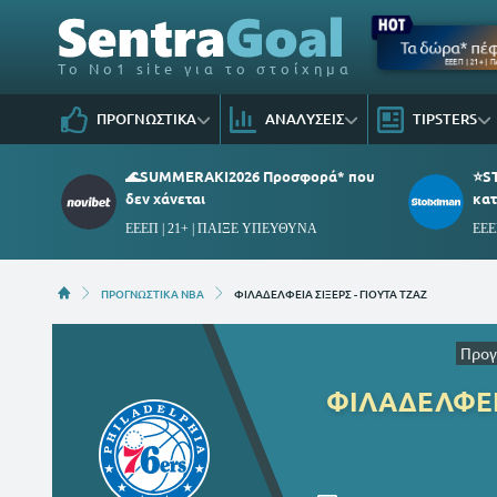
Τα δώρα* πέφ
ΕΕΕΠ | 21+ |
Το Νο1 site για το στοίχημα
ΠΡΟΓΝΩΣΤΙΚΑ
ΑΝΑΛΥΣΕΙΣ
TIPSTERS
🌊SUMMERAKI2026 Προσφορά* που
⭐ST
δεν χάνεται
κα
ΕΕΕΠ | 21+ | ΠΑΙΞΕ ΥΠΕΥΘΥΝΑ
ΕΕΕ
ΠΡΟΓΝΩΣΤΙΚΑ ΝΒΑ
ΦΙΛΑΔΕΛΦΕΙΑ ΣΙΞΕΡΣ - ΓΙΟΥΤΑ ΤΖΑΖ
Προγ
ΦΙΛΑΔΕΛΦΕΙΑ