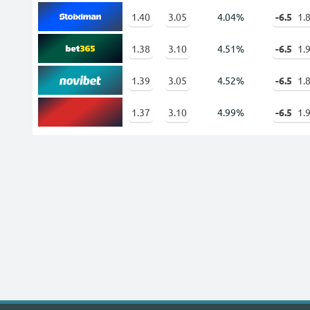
1.40
3.05
4.04%
-6.5
1.
1.38
3.10
4.51%
-6.5
1.
1.39
3.05
4.52%
-6.5
1.
1.37
3.10
4.99%
-6.5
1.