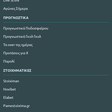
Live Score
Αγώνες Σήμερα
ΠΡΟΓΝΩΣΤΙΚΑ
Προγνωστικά Ποδοσφαίρου
Προγνωστικά Γκολ Γκολ
Τα over της ημέρας
Προτάσεις για Χ
Παρολί
ΣΤΟΙΧΗΜΑΤΙΚΕΣ
Stoiximan
Novibet
Elabet
Pamestoixima.gr