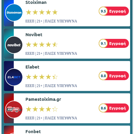
Stoiximan
☆☆☆☆☆
★★★★★
9.5
Εγγραφή
ΕΕΕΠ | 21+ | ΠΑΙΞΕ ΥΠΕΥΘΥΝΑ
Novibet
☆☆☆☆☆
★★★★★
9.1
Εγγραφή
ΕΕΕΠ | 21+ | ΠΑΙΞΕ ΥΠΕΥΘΥΝΑ
Elabet
☆☆☆☆☆
★★★★★
8.8
Εγγραφή
ΕΕΕΠ | 21+ | ΠΑΙΞΕ ΥΠΕΥΘΥΝΑ
Pamestoixima.gr
☆☆☆☆☆
★★★★★
8.6
Εγγραφή
ΕΕΕΠ | 21+ | ΠΑΙΞΕ ΥΠΕΥΘΥΝΑ
Fonbet