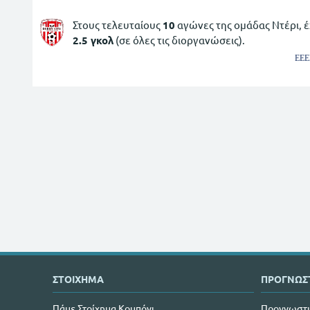
Στους τελευταίους
10
αγώνες της ομάδας Ντέρι, 
2.5 γκολ
(σε όλες τις διοργανώσεις).
ΕΕΕ
ΣΤΟΙΧΗΜΑ
ΠΡΟΓΝΩΣ
Πάμε Στοίχημα Κουπόνι
Προγνωστι