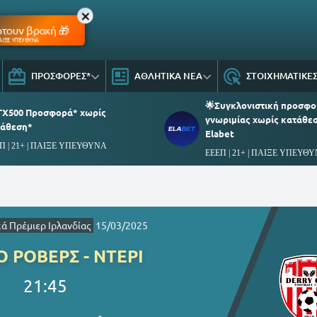
τουν βροχή 🎁
 ΠΑΙΞΕ ΥΠΕΥΘΥΝΑ
ΠΡΟΣΦΟΡΕΣ*
ΑΘΛΗΤΙΚΑ ΝΕΑ
ΣΤΟΙΧΗΜΑΤΙΚΕ
🌟Συγκλονιστική προσφ
X500 Προσφορά* χωρίς
γνωριμίας χωρίς κατάθε
τάθεση*
Elabet
Π | 21+ | ΠΑΙΞΕ ΥΠΕΥΘΥΝΑ
ΕΕΕΠ | 21+ | ΠΑΙΞΕ ΥΠΕΥΘ
ά Πρέμιερ Ιρλανδίας
15/03/2025
Ο ΡΟΒΕΡΣ - ΝΤΕΡΙ
21:45