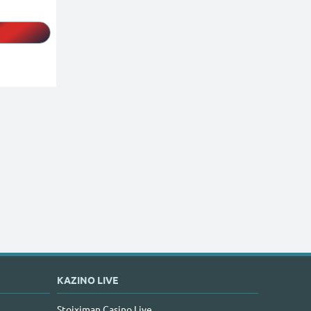
ΚΑΖΙΝΟ LIVE
Stoiximan Casino Live