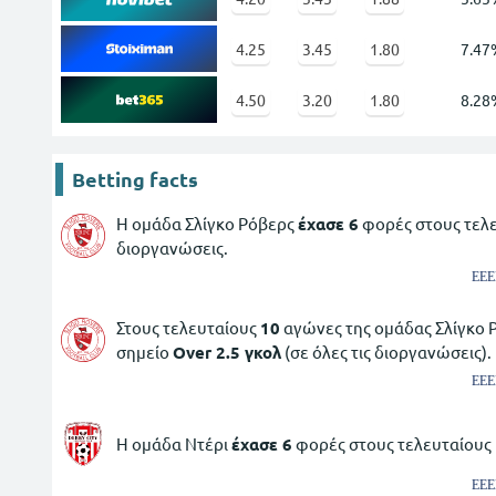
4.25
3.45
1.80
7.47
4.50
3.20
1.80
8.28
Betting facts
Η ομάδα Σλίγκο Ρόβερς
έχασε 6
φορές στους τελ
διοργανώσεις.
ΕΕΕ
Στους τελευταίους
10
αγώνες της ομάδας Σλίγκο 
σημείο
Over 2.5 γκολ
(σε όλες τις διοργανώσεις).
ΕΕΕ
Η ομάδα Ντέρι
έχασε 6
φορές στους τελευταίους
ΕΕΕ