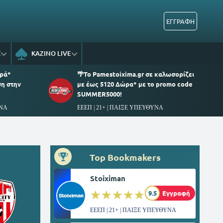
ΕΓΓΡΑΦΗ
Σ
ΚΑΖΙΝΟ LIVE
ορά*
🌴To Pamestoixima.gr σε καλωσορίζει
ση στην
με έως 5120 Δώρα* με το promo code
SUMMER5000!
ΥΝΑ
ΕΕΕΠ | 21+ | ΠΑΙΞΕ ΥΠΕΥΘΥΝΑ
Top Bookmakers
Stoiximan
☆☆☆☆☆
★★★★★
9.5
Εγγραφή
ΕΕΕΠ | 21+ | ΠΑΙΞΕ ΥΠΕΥΘΥΝΑ