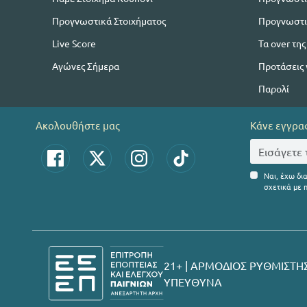
Προγνωστικά Στοιχήματος
Προγνωστι
Live Score
Τα over της
Αγώνες Σήμερα
Προτάσεις 
Παρολί
Ακολουθήστε μας
Κάνε εγγρα
Ναι, έχω δι
σχετικά με 
21+ | ΑΡΜΟΔΙΟΣ ΡΥΘΜΙΣΤΗΣ
ΥΠΕΥΘΥΝΑ