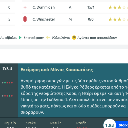
☆☆☆☆
★★★★
0
C. Dummigan
Α
15/1
☆☆☆☆
★★★★
5
C. Winchester
Μ
0/0
Αμφίβολοι
Επιστρέφουν
Άλλοι λόγοι
Αγώνες που απουσιάζουν
Τελ. 5
Εκτίμηση από
Mάνος Κασσωτάκης
Αναμέτρηση ουραγών με τις δύο ομάδες να ισοβαθμο
βυθό της κατάταξης. Η Σλίγκο Ρόβερς έρχεται από το 1
έδρα της νεοφώτιστης Κορκ, η Ντέρι έφερε και αυτή 1-
έδρας με την Γκάλγουεϊ. Δεν αποκλείεται να μην αναδε
νικητή το ματς, πάντως και οι δύο ομάδες μπορούν να
σκοράρουν.
Σημείο
Stake
Result
Profit
1.93