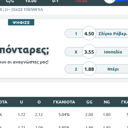
G/G
10.00
0-1
-10.00
Π | 21+ | ΠΑΙΞΕ ΥΠΕΥΘΥΝΑ
ΨΗΦΙΣΕ
4.50
1
Σλίγκο Ρόβερ.
πόνταρες;
3.55
X
Ισοπαλία
ουν οι αναγνώστες μας!
1.88
2
Ντέρι
ΟΤΑ
U
O
ΓΚΑΝΙΟΤΑ
GG
NG
ΓΚ
%
1.72
2.12
5.04%
2.00
1.80
%
1.71
2.09
5.95%
1.89
1.80