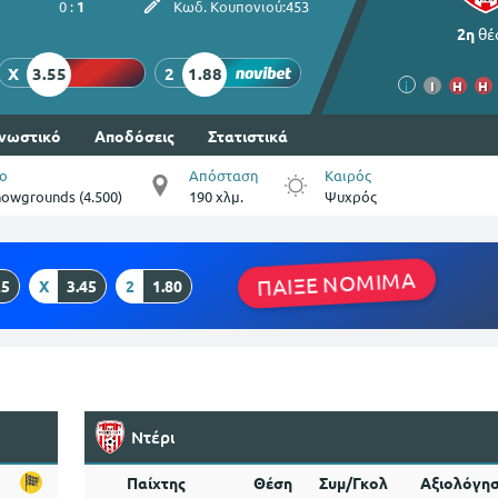
0
:
1
Κωδ. Κουπονιού:
453
2η
θέ
X
3.55
2
1.88
i
Ι
Η
Η
νωστικό
Αποδόσεις
Στατιστικά
ο
Απόσταση
Καιρός
howgrounds (4.500)
190 χλμ.
Ψυχρός
ΠΑΙΞΕ ΝΟΜΙΜΑ
25
X
3.45
2
1.80
Ντέρι
Παίχτης
Θέση
Συμ/Γκολ
Αξιολόγη