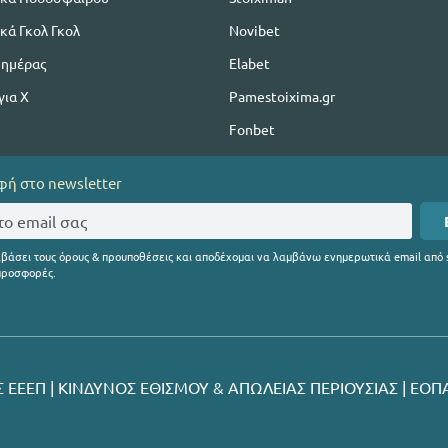
κά Γκολ Γκολ
Novibet
 ημέρας
Elabet
για Χ
Pamestoixima.gr
Fonbet
φή στο newsletter
αβάσει τους όρους & προυποθέσεις και αποδέχομαι να λαμβάνω ενημερωτικά email από s
προσφορές.
 ΕΕΕΠ | ΚΙΝΔΥΝΟΣ ΕΘΙΣΜΟΥ & ΑΠΩΛΕΙΑΣ ΠΕΡΙΟΥΣΙΑΣ |
ΕΟΠΑ