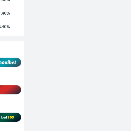
7.40%
6.40%