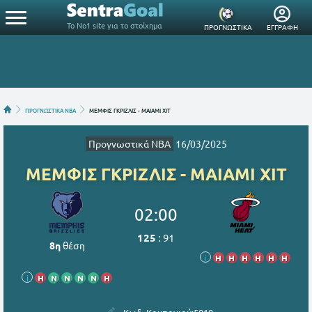
Το Νο1 site για το στοίχημα
ΠΡΟΓΝΩΣΤΙΚΑ
ΕΓΓΡΑΦΗ
ΠΡΟΓΝΩΣΤΙΚΑ ΝΒΑ
ΜΕΜΦΙΣ ΓΚΡΙΖΛΙΣ - ΜΑΙΑΜΙ ΧΙΤ
Προγνωστικά ΝΒΑ
16/03/2025
ΜΕΜΦΙΣ ΓΚΡΙΖΛΙΣ - ΜΑΙΑΜΙ ΧΙΤ
02:00
125
:
91
8η
θέση
i
Η
Η
Η
Η
Η
Η
i
Η
Ν
Ν
Ν
Ν
Η