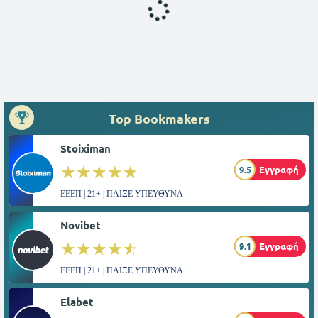
Top Bookmakers
Stoiximan
☆☆☆☆☆
★★★★★
9.5
Εγγραφή
ΕΕΕΠ | 21+ | ΠΑΙΞΕ ΥΠΕΥΘΥΝΑ
Novibet
☆☆☆☆☆
★★★★★
9.1
Εγγραφή
ΕΕΕΠ | 21+ | ΠΑΙΞΕ ΥΠΕΥΘΥΝΑ
Elabet