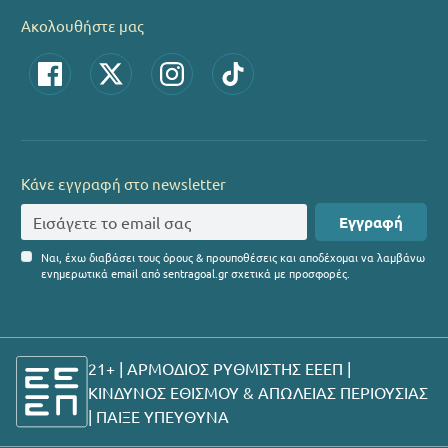
Ακολουθήστε μας
Κάνε εγγραφή στο newsletter
Εγγραφή
Ναι, έχω διαβάσει τους όρους & προυποθέσεις και αποδέχομαι να λαμβάνω
ενημερωτικά email από sentragoal.gr σχετικά με προσφορές.
21+ | ΑΡΜΟΔΙΟΣ ΡΥΘΜΙΣΤΗΣ ΕΕΕΠ |
ΚΙΝΔΥΝΟΣ ΕΘΙΣΜΟΥ & ΑΠΩΛΕΙΑΣ ΠΕΡΙΟΥΣΙΑΣ
|
ΠΑΙΞΕ ΥΠΕΥΘΥΝΑ