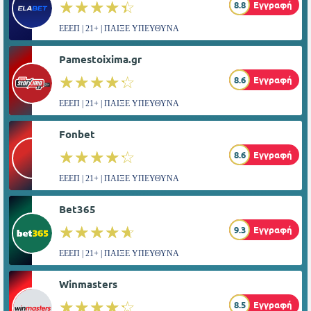
☆☆☆☆☆
★★★★★
8.8
Εγγραφή
ΕΕΕΠ | 21+ | ΠΑΙΞΕ ΥΠΕΥΘΥΝΑ
Pamestoixima.gr
☆☆☆☆☆
★★★★★
8.6
Εγγραφή
ΕΕΕΠ | 21+ | ΠΑΙΞΕ ΥΠΕΥΘΥΝΑ
Fonbet
☆☆☆☆☆
★★★★★
8.6
Εγγραφή
ΕΕΕΠ | 21+ | ΠΑΙΞΕ ΥΠΕΥΘΥΝΑ
Bet365
☆☆☆☆☆
★★★★★
9.3
Εγγραφή
ΕΕΕΠ | 21+ | ΠΑΙΞΕ ΥΠΕΥΘΥΝΑ
Winmasters
☆☆☆☆☆
★★★★★
8.5
Εγγραφή