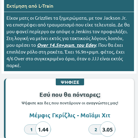
Εκτίμηση από
L-Train
Είχαν ματς οι Grizzlies τα ξημερώματα, με τον Jackson Jr.
να επιστρέφει από τραυματισμό που είχε τελευταία. Δε θα
μου φανεί περίεργο αν απόψε ο Jenkins τον προφυλάξει.
Στη λογική να μείνει εκτός για τακτικούς λόγους λοιπόν,
μου αρέσει το
Over 14.5π+ριμπ. του Edey
. Που θα έχει
επιπλέον ρόλο στη ρακέτα. Έχει 16.9π+ριμπ. φέτος, έχει
4/6 Over στο συγκεκριμένο όριο, όταν ο JJJ είναι εκτός
παρκέ.
ΨΗΦΙΣΕ
Εσύ που θα πόνταρες;
Ψήφισε και δες που ποντάρουν οι αναγνώστες μας!
Μέμφις Γκρίζλις - Μαϊάμι Χιτ
1.44
3.05
1
2