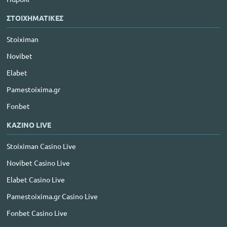
ΣΤΟΙΧΗΜΑΤΙΚΕΣ
Stoiximan
Novibet
Elabet
Pamestoixima.gr
Fonbet
ΚΑΖΙΝΟ LIVE
Stoiximan Casino Live
Novibet Casino Live
Elabet Casino Live
Pamestoixima.gr Casino Live
Fonbet Casino Live