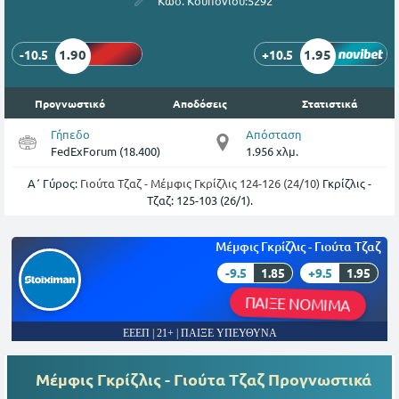
Κωδ. Κουπονιού:
5292
1.90
1.95
-10.5
+10.5
Προγνωστικό
Αποδόσεις
Στατιστικά
Γήπεδο
Απόσταση
FedExForum (18.400)
1.956 χλμ.
Α΄ Γύρος:
Γιούτα Τζαζ - Μέμφις Γκρίζλις 124-126 (24/10)
Γκρίζλις -
Τζαζ: 125-103 (26/1).
Μέμφις Γκρίζλις - Γιούτα Τζαζ
-9.5
1.85
+9.5
1.95
ΠΑΙΞΕ ΝΟΜΙΜΑ
ΕΕΕΠ | 21+ | ΠΑΙΞΕ ΥΠΕΥΘΥΝΑ
Μέμφις Γκρίζλις - Γιούτα Τζαζ
Προγνωστικά