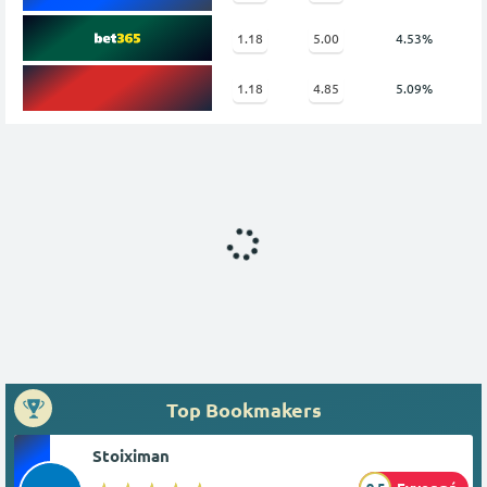
1.18
5.00
4.53%
1.18
4.85
5.09%
Top Bookmakers
Stoiximan