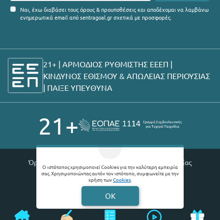
Ναι, έχω διαβάσει τους όρους & προυποθέσεις και αποδέχομαι να λαμβάνω
ενημερωτικά email από sentragoal.gr σχετικά με προσφορές.
21+ | ΑΡΜΟΔΙΟΣ ΡΥΘΜΙΣΤΗΣ ΕΕΕΠ |
ΚΙΝΔΥΝΟΣ ΕΘΙΣΜΟΥ & ΑΠΩΛΕΙΑΣ ΠΕΡΙΟΥΣΙΑΣ
|
ΠΑΙΞΕ ΥΠΕΥΘΥΝΑ
21+
Όροι χρήσης |
Πολιτική απορρήτου |
Θέσεις εργασίας
Ο ιστότοπος χρησιμοποιεί Cookies για την καλύτερη εμπειρία
σας. Χρησιμοποιώντας αυτόν τον ιστότοπο, συμφωνείτε με την
© 2026 Sentragoal
χρήση των
Cookies
.
Developed by
Digital Winners
OK