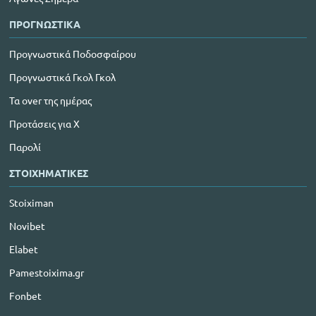
ΠΡΟΓΝΩΣΤΙΚΑ
Προγνωστικά Ποδοσφαίρου
Προγνωστικά Γκολ Γκολ
Τα over της ημέρας
Προτάσεις για Χ
Παρολί
ΣΤΟΙΧΗΜΑΤΙΚΕΣ
Stoiximan
Novibet
Elabet
Pamestoixima.gr
Fonbet