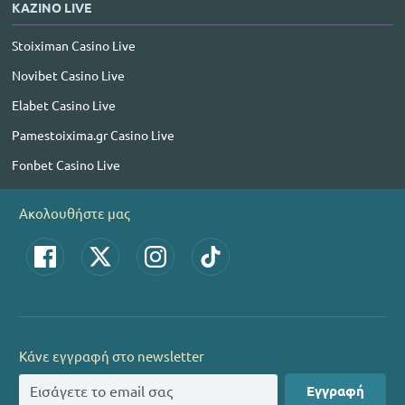
ΚΑΖΙΝΟ LIVE
Stoiximan Casino Live
Novibet Casino Live
Elabet Casino Live
Pamestoixima.gr Casino Live
Fonbet Casino Live
Ακολουθήστε μας
Κάνε εγγραφή στο newsletter
Εγγραφή