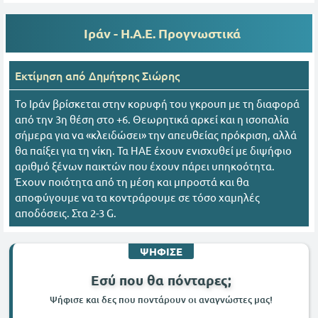
Ιράν - Η.Α.Ε.
Προγνωστικά
Εκτίμηση από
Δημήτρης Σιώρης
Tο Ιράν βρίσκεται στην κορυφή του γκρουπ με τη διαφορά
από την 3η θέση στο +6. Θεωρητικά αρκεί και η ισοπαλία
σήμερα για να «κλειδώσει» την απευθείας πρόκριση, αλλά
θα παίξει για τη νίκη. Τα ΗΑΕ έχουν ενισχυθεί με διψήφιο
αριθμό ξένων παικτών που έχουν πάρει υπηκοότητα.
Έχουν ποιότητα από τη μέση και μπροστά και θα
αποφύγουμε να τα κοντράρουμε σε τόσο χαμηλές
αποδόσεις. Στα 2-3 G.
ΨΗΦΙΣΕ
Εσύ που θα πόνταρες;
Ψήφισε και δες που ποντάρουν οι αναγνώστες μας!