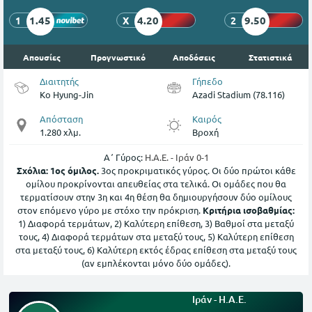
1.45
4.20
9.50
1
X
2
Απουσίες
Προγνωστικό
Αποδόσεις
Στατιστικά
Διαιτητής
Γήπεδο
Ko Hyung-Jin
Azadi Stadium (78.116)
Απόσταση
Καιρός
1.280 χλμ.
Βροχή
Α΄ Γύρος:
Η.Α.Ε. - Ιράν 0-1
Σχόλια:
1ος όμιλος.
3ος προκριματικός γύρος. Οι δύο πρώτοι κάθε
ομίλου προκρίνονται απευθείας στα τελικά. Οι ομάδες που θα
τερματίσουν στην 3η και 4η θέση θα δημιουργήσουν δύο ομίλους
στον επόμενο γύρο με στόχο την πρόκριση.
Κριτήρια ισοβαθμίας:
1) Διαφορά τερμάτων, 2) Καλύτερη επίθεση, 3) Βαθμοί στα μεταξύ
τους, 4) Διαφορά τερμάτων στα μεταξύ τους, 5) Καλύτερη επίθεση
στα μεταξύ τους, 6) Καλύτερη εκτός έδρας επίθεση στα μεταξύ τους
(αν εμπλέκονται μόνο δύο ομάδες).
Ιράν - Η.Α.Ε.