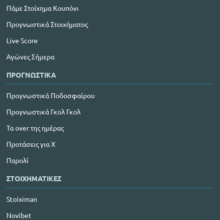
Πάμε Στοίχημα Κουπόνι
Προγνωστικά Στοιχήματος
Live Score
Αγώνες Σήμερα
ΠΡΟΓΝΩΣΤΙΚΑ
Προγνωστικά Ποδοσφαίρου
Προγνωστικά Γκολ Γκολ
Τα over της ημέρας
Προτάσεις για Χ
Παρολί
ΣΤΟΙΧΗΜΑΤΙΚΕΣ
Stoiximan
Novibet