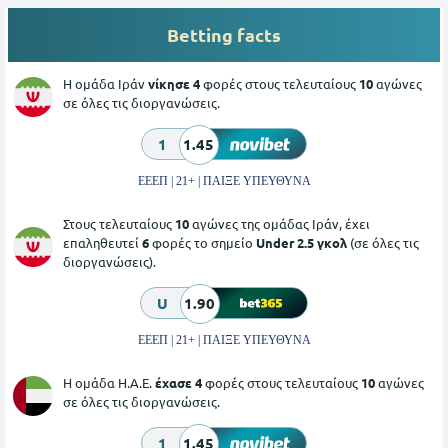
Betting facts
Η ομάδα Ιράν
νίκησε 4
φορές στους τελευταίους
10
αγώνες
σε όλες τις διοργανώσεις.
1
1.45
ΕΕΕΠ | 21+ | ΠΑΙΞΕ ΥΠΕΥΘΥΝΑ
Στους τελευταίους
10
αγώνες της ομάδας Ιράν, έχει
επαληθευτεί
6
φορές το σημείο
Under 2.5 γκολ
(σε όλες τις
διοργανώσεις).
U
1.90
ΕΕΕΠ | 21+ | ΠΑΙΞΕ ΥΠΕΥΘΥΝΑ
Η ομάδα Η.Α.Ε.
έχασε 4
φορές στους τελευταίους
10
αγώνες
σε όλες τις διοργανώσεις.
1
1.45