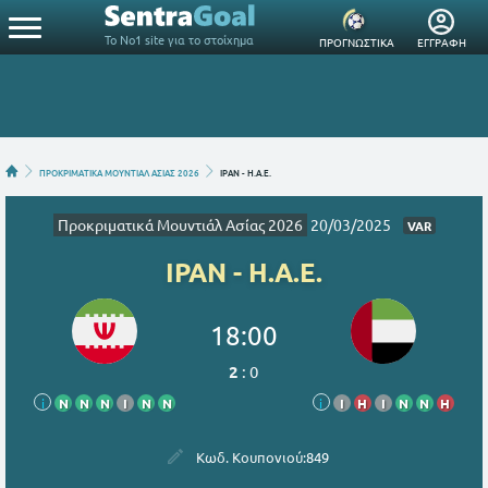
Το Νο1 site για το στοίχημα
ΠΡΟΓΝΩΣΤΙΚΑ
ΕΓΓΡΑΦΗ
ΠΡΟΚΡΙΜΑΤΙΚΑ ΜΟΥΝΤΙΑΛ ΑΣΙΑΣ 2026
ΙΡΑΝ - Η.Α.Ε.
Προκριματικά Μουντιάλ Ασίας 2026
20/03/2025
VAR
ΙΡΑΝ - Η.Α.Ε.
18:00
2
:
0
i
Ν
Ν
Ν
Ι
Ν
Ν
i
Ι
Η
Ι
Ν
Ν
Η
Κωδ. Κουπονιού:
849