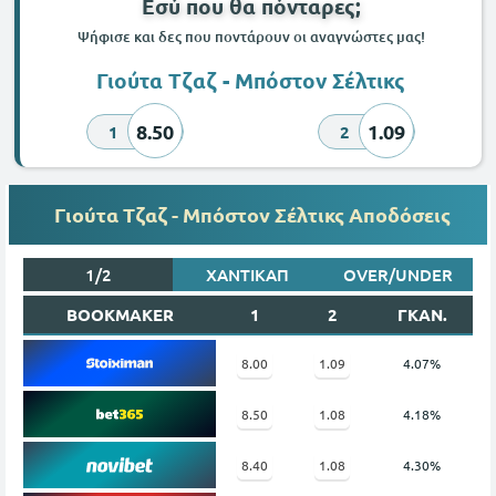
Εσύ που θα πόνταρες;
Ψήφισε και δες που ποντάρουν οι αναγνώστες μας!
Γιούτα Τζαζ - Μπόστον Σέλτικς
8.50
1.09
1
2
Γιούτα Τζαζ - Μπόστον Σέλτικς Αποδόσεις
1/2
ΧΑΝΤΙΚΑΠ
OVER/UNDER
BOOKMAKER
1
2
ΓΚΑΝ.
8.00
1.09
4.07%
8.50
1.08
4.18%
8.40
1.08
4.30%