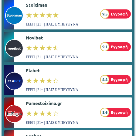
Stoiximan
☆☆☆☆☆
★★★★★
9.5
Εγγραφή
ΕΕΕΠ | 21+ | ΠΑΙΞΕ ΥΠΕΥΘΥΝΑ
Novibet
☆☆☆☆☆
★★★★★
9.1
Εγγραφή
ΕΕΕΠ | 21+ | ΠΑΙΞΕ ΥΠΕΥΘΥΝΑ
Elabet
☆☆☆☆☆
★★★★★
8.8
Εγγραφή
ΕΕΕΠ | 21+ | ΠΑΙΞΕ ΥΠΕΥΘΥΝΑ
Pamestoixima.gr
☆☆☆☆☆
★★★★★
8.6
Εγγραφή
ΕΕΕΠ | 21+ | ΠΑΙΞΕ ΥΠΕΥΘΥΝΑ