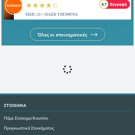
☆☆☆☆☆
★★★★★
8.7
Εγγραφή
ΕΕΕΠ | 21+ | ΠΑΙΞΕ ΥΠΕΥΘΥΝΑ
Όλες οι στοιχηματικές
ΣΤΟΙΧΗΜΑ
Πάμε Στοίχημα Κουπόνι
Προγνωστικά Στοιχήματος