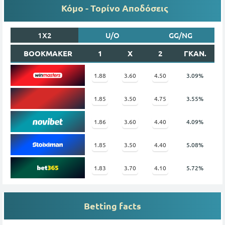
Κόμο - Τορίνο Αποδόσεις
1X2
U/O
GG/NG
BOOKMAKER
1
X
2
ΓΚΑΝ.
1.88
3.60
4.50
3.09%
1.85
3.50
4.75
3.55%
1.86
3.60
4.40
4.09%
1.85
3.50
4.40
5.08%
1.83
3.70
4.10
5.72%
Betting facts