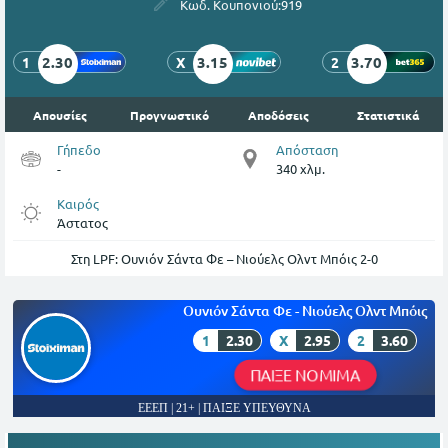
Κωδ. Κουπονιού:
919
2.30
3.15
3.70
1
X
2
Απουσίες
Προγνωστικό
Αποδόσεις
Στατιστικά
Γήπεδο
Απόσταση
-
340 χλμ.
Καιρός
Άστατος
Στη LPF: Ουνιόν Σάντα Φε – Νιούελς Ολντ Μπόις 2-0
Ουνιόν Σάντα Φε - Νιούελς Ολντ Μπόις
1
2.30
X
2.95
2
3.60
ΠΑΙΞΕ ΝΟΜΙΜΑ
ΕΕΕΠ | 21+ | ΠΑΙΞΕ ΥΠΕΥΘΥΝΑ