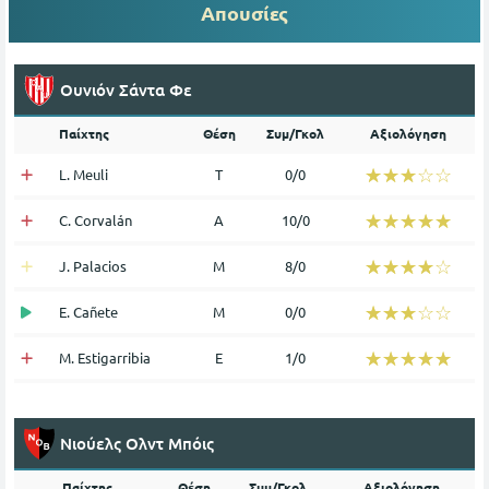
Απουσίες
Ουνιόν Σάντα Φε
Παίχτης
Θέση
Συμ/Γκολ
Αξιολόγηση
☆☆☆☆☆
★★★★★
L. Meuli
Τ
0/0
☆☆☆☆☆
★★★★★
C. Corvalán
Α
10/0
☆☆☆☆☆
★★★★★
J. Palacios
Μ
8/0
☆☆☆☆☆
★★★★★
E. Cañete
Μ
0/0
☆☆☆☆☆
★★★★★
M. Estigarribia
Ε
1/0
Νιούελς Ολντ Μπόις
Παίχτης
Θέση
Συμ/Γκολ
Αξιολόγηση