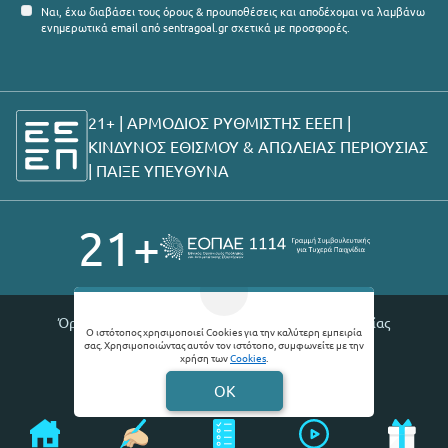
Ναι, έχω διαβάσει τους όρους & προυποθέσεις και αποδέχομαι να λαμβάνω
ενημερωτικά email από sentragoal.gr σχετικά με προσφορές.
21+ | ΑΡΜΟΔΙΟΣ ΡΥΘΜΙΣΤΗΣ ΕΕΕΠ |
ΚΙΝΔΥΝΟΣ ΕΘΙΣΜΟΥ & ΑΠΩΛΕΙΑΣ ΠΕΡΙΟΥΣΙΑΣ
|
ΠΑΙΞΕ ΥΠΕΥΘΥΝΑ
21+
Όροι χρήσης |
Πολιτική απορρήτου |
Θέσεις εργασίας
Ο ιστότοπος χρησιμοποιεί Cookies για την καλύτερη εμπειρία
σας. Χρησιμοποιώντας αυτόν τον ιστότοπο, συμφωνείτε με την
© 2026 Sentragoal
χρήση των
Cookies
.
Developed by
Digital Winners
OK