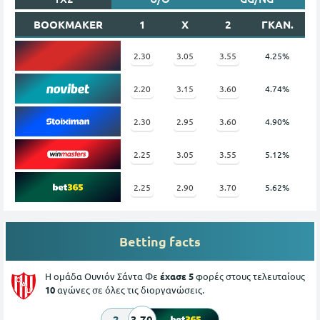
BOOKMAKER
1
X
2
ΓΚΑΝ.
2.30
3.05
3.55
4.25%
2.20
3.15
3.60
4.74%
2.30
2.95
3.60
4.90%
2.25
3.05
3.55
5.12%
2.25
2.90
3.70
5.62%
Betting facts
Η ομάδα Ουνιόν Σάντα Φε
έχασε 5
φορές στους τελευταίους
10
αγώνες σε όλες τις διοργανώσεις.
2
3.70