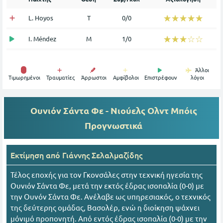
☆☆☆☆☆
★★★★★
L. Hoyos
Τ
0/0
☆☆☆☆☆
★★★★★
I. Méndez
Μ
1/0
Άλλοι
Tιμωρημένοι
Τραυματίες
Άρρωστοι
Αμφίβολοι
Επιστρέφουν
λόγοι
Ουνιόν Σάντα Φε - Νιούελς Ολντ Μπόις
Προγνωστικά
Εκτίμηση από
Γιάννης Σελαλμαζίδης
Τέλος εποχής για τον Γκονσάλες στην τεχνική ηγεσία της
Ουνιόν Σάντα Φε, μετά την εκτός έδρας ισοπαλία (0-0) με
την Ουνόν Σάντα Φε. Ανέλαβε ως υπηρεσιακός, ο τεχνικός
της δεύτερης ομάδας, Βασολέρ, ενώ η διοίκηση ψάχνει
μόνιμό προπονητή. Από εντός έδρας ισοπαλία (0-0) με την