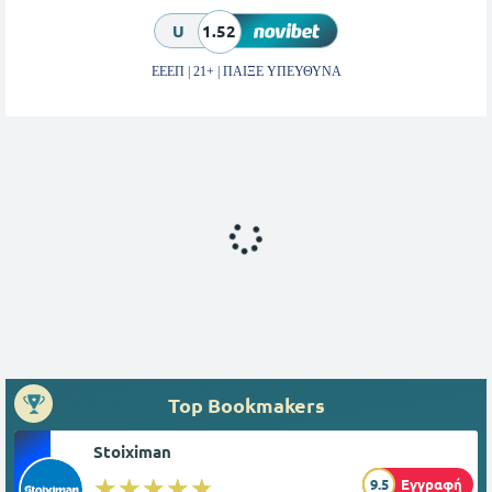
U
1.52
ΕΕΕΠ | 21+ | ΠΑΙΞΕ ΥΠΕΥΘΥΝΑ
Top Bookmakers
Stoiximan
☆☆☆☆☆
★★★★★
9.5
Εγγραφή