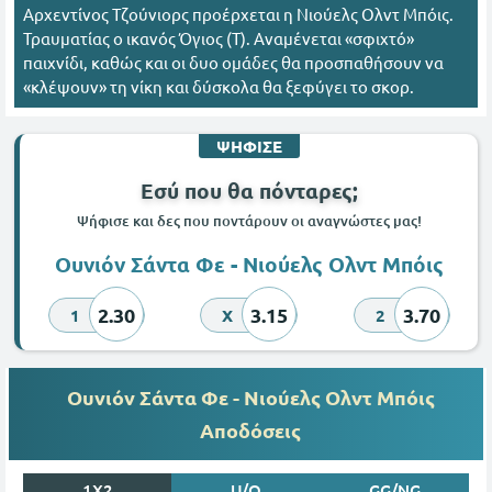
Αρχεντίνος Τζούνιορς προέρχεται η Νιούελς Ολντ Μπόις.
Τραυματίας ο ικανός Όγιος (Τ). Αναμένεται «σφιχτό»
παιχνίδι, καθώς και οι δυο ομάδες θα προσπαθήσουν να
«κλέψουν» τη νίκη και δύσκολα θα ξεφύγει το σκορ.
ΨΗΦΙΣΕ
Εσύ που θα πόνταρες;
Ψήφισε και δες που ποντάρουν οι αναγνώστες μας!
Ουνιόν Σάντα Φε - Νιούελς Ολντ Μπόις
2.30
3.15
3.70
1
X
2
Ουνιόν Σάντα Φε - Νιούελς Ολντ Μπόις
Αποδόσεις
1X2
U/O
GG/NG