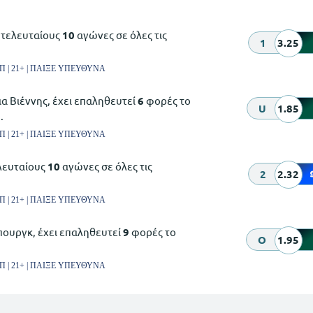
 τελευταίους
10
αγώνες σε όλες τις
1
3.25
Π | 21+ | ΠΑΙΞΕ ΥΠΕΥΘΥΝΑ
α Βιέννης, έχει επαληθευτεί
6
φορές το
U
1.85
.
Π | 21+ | ΠΑΙΞΕ ΥΠΕΥΘΥΝΑ
λευταίους
10
αγώνες σε όλες τις
2
2.32
Π | 21+ | ΠΑΙΞΕ ΥΠΕΥΘΥΝΑ
ουργκ, έχει επαληθευτεί
9
φορές το
O
1.95
Π | 21+ | ΠΑΙΞΕ ΥΠΕΥΘΥΝΑ