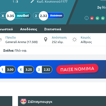
1
:
3
Κωδ. Κουπονιού:
1177
2η
θέ
X
3.35
2
2.32
i
Η
Ν
Ν
νωστικό
Αποδόσεις
Στατιστικά
Γήπεδο
Απόσταση
Καιρός
Generali Arena (17.500)
252 χλμ.
Αίθριος
Σχόλια:
Πλέι-οφ.
ΠΑΙΞΕ ΝΟΜΙΜΑ
1
3.00
X
3.25
2
2.32
Σάλτσμπουργκ