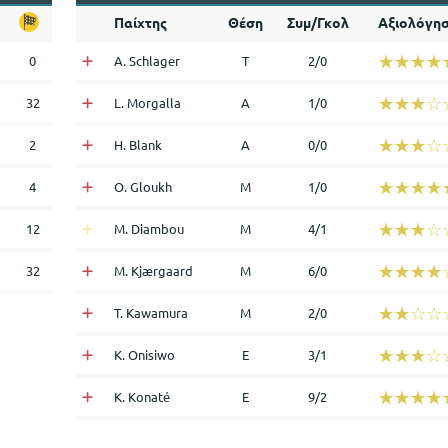
Παίχτης
Θέση
Συμ/Γκολ
Αξιολόγη
☆☆☆☆
★★★★
0
A. Schlager
Τ
2/0
☆☆☆☆
★★★★
32
L. Morgalla
Α
1/0
☆☆☆☆
★★★★
2
H. Blank
Α
0/0
☆☆☆☆
★★★★
4
O. Gloukh
Μ
1/0
☆☆☆☆
★★★★
12
M. Diambou
Μ
4/1
☆☆☆☆
★★★★
32
M. Kjærgaard
Μ
6/0
☆☆☆☆
★★★★
T. Kawamura
Μ
2/0
☆☆☆☆
★★★★
K. Onisiwo
Ε
3/1
☆☆☆☆
★★★★
K. Konaté
Ε
9/2