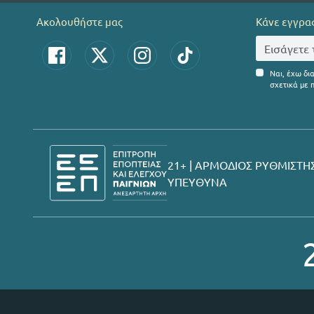
Ακολουθήστε μας
Κάνε εγγρα
Ναι, έχω δι
σχετικά με 
21+ | ΑΡΜΟΔΙΟΣ ΡΥΘΜΙΣΤΗΣ
ΥΠΕΥΘΥΝΑ