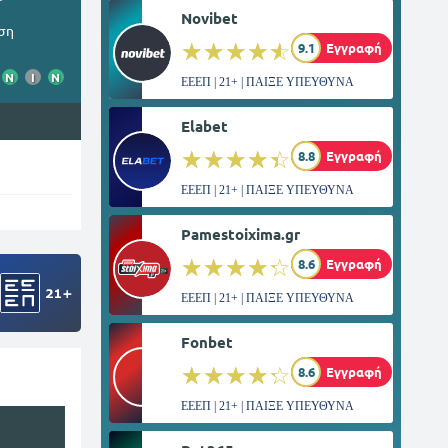
Novibet
ση
☆☆☆☆☆
★★★★★
9.1
Εγγραφή
Ν
Ι
Ν
ΕΕΕΠ | 21+ | ΠΑΙΞΕ ΥΠΕΥΘΥΝΑ
Elabet
☆☆☆☆☆
★★★★★
8.8
Εγγραφή
ΕΕΕΠ | 21+ | ΠΑΙΞΕ ΥΠΕΥΘΥΝΑ
Pamestoixima.gr
☆☆☆☆☆
★★★★★
8.6
Εγγραφή
ΕΕΕΠ | 21+ | ΠΑΙΞΕ ΥΠΕΥΘΥΝΑ
Fonbet
☆☆☆☆☆
★★★★★
8.6
Εγγραφή
ΕΕΕΠ | 21+ | ΠΑΙΞΕ ΥΠΕΥΘΥΝΑ