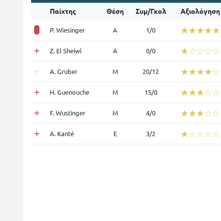
Παίχτης
Θέση
Συμ/Γκολ
Αξιολόγηση
☆☆☆☆☆
★★★★★
P. Wiesinger
Α
1/0
☆☆☆☆☆
★★★★★
Z. El Sheiwi
Α
0/0
☆☆☆☆☆
★★★★★
A. Gruber
Μ
20/12
☆☆☆☆☆
★★★★★
H. Guenouche
Μ
15/0
☆☆☆☆☆
★★★★★
F. Wustinger
Μ
4/0
☆☆☆☆☆
★★★★★
A. Kanté
Ε
3/2