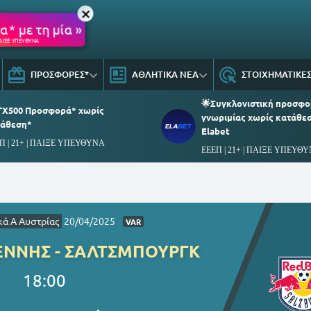
* με τη μία »
 ΠΑΙΞΕ ΥΠΕΥΘΥΝΑ
ΠΡΟΣΦΟΡΕΣ*
ΑΘΛΗΤΙΚΑ ΝΕΑ
ΣΤΟΙΧΗΜΑΤΙΚΕ
🌟Συγκλονιστική προσφ
X500 Προσφορά* χωρίς
γνωριμίας χωρίς κατάθε
τάθεση*
Elabet
Π | 21+ | ΠΑΙΞΕ ΥΠΕΥΘΥΝΑ
ΕΕΕΠ | 21+ | ΠΑΙΞΕ ΥΠΕΥΘ
ά Α Αυστρίας
20/04/2025
VAR
ΕΝΝΗΣ - ΣΑΛΤΣΜΠΟΥΡΓΚ
18:00