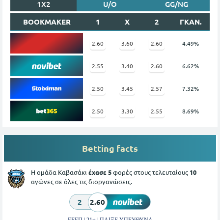
1X2
U/O
GG/NG
BOOKMAKER
1
X
2
ΓΚΑΝ.
2.60
3.60
2.60
4.49%
2.55
3.40
2.60
6.62%
2.50
3.45
2.57
7.32%
2.50
3.30
2.55
8.69%
Betting facts
Η ομάδα Καβασάκι
έχασε 5
φορές στους τελευταίους
10
αγώνες σε όλες τις διοργανώσεις.
2
2.60