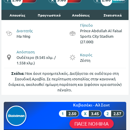
Απουσίες
Προγνωστικό
Αποδόσεις
Στατιστικά
Γήπεδο
Διαιτητής
Prince Abdullah Al Faisal
Ma Ning
Sports City Stadium
(27.000)
Απόσταση
Καιρός
Ουδέτερο (9.545 χλμ. /
Ζέστη
1.558 χλμ.)
Σχόλια:
Νοκ άουτ προημιτελικός. Διεξάγεται σε ουδέτερο στη
Σαουδική Αραβία. Σε περίπτωση ισοπαλίας στην κανονική
διάρκεια, ακολουθεί ημίωρη παράταση και (εφόσον χρειαστούν)
πέναλτι.
Καβασάκι - Αλ Σαντ
1
2.50
X
3.45
2
2.57
ΠΑΙΞΕ ΝΟΜΙΜΑ