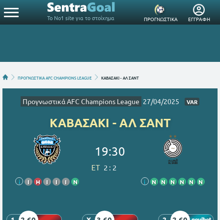
Το Νο1 site για το στοίχημα
ΠΡΟΓΝΩΣΤΙΚΑ
ΕΓΓΡΑΦΗ
ΠΡΟΓΝΩΣΤΙΚΑ AFC CHAMPIONS LEAGUE
ΚΑΒΑΣΑΚΙ - ΑΛ ΣΑΝΤ
Προγνωστικά AFC Champions League
27/04/2025
VAR
ΚΑΒΑΣΑΚΙ - ΑΛ ΣΑΝΤ
19:30
ET
2
:
2
i
Ι
Η
Ι
Ι
Ι
Ν
i
Ν
Ν
Ν
Ν
Ν
Ν
2.60
3.60
2.60
1
X
2