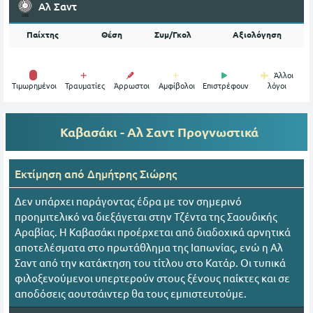
Αλ Σαντ
Παίχτης
Θέση
Συμ/Γκολ
Αξιολόγηση
Άλλοι
Tιμωρημένοι
Τραυματίες
Άρρωστοι
Αμφίβολοι
Επιστρέφουν
λόγοι
Καβασάκι - Αλ Σαντ
Προγνωστικά
Εκτίμηση από
Δημήτρης Σιώρης
Δεν υπάρχει παράγοντας έδρα με τον σημερινό
προημιτελικό να διεξάγεται στην Τζέντα της Σαουδικής
Αραβίας. Η Καβασάκι προέρχεται από διαδοχικά αρνητικά
αποτελέσματα στο πρωτάθλημα της Ιαπωνίας, ενώ η Αλ
Σαντ από την κατάκτηση του τίτλου στο Κατάρ. Οι τυπικά
φιλοξενούμενοι υπερτερούν στους ξένους παίκτες και σε
αποδόσεις αουτσάιντερ θα τους εμπιστευτούμε.