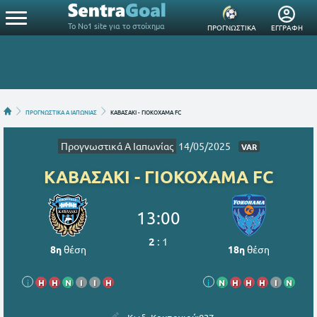
Το Νο1 site για το στοίχημα
ΠΡΟΓΝΩΣΤΙΚΑ
ΕΓΓΡΑΦΗ
ΠΡΟΓΝΩΣΤΙΚΑ Α ΙΑΠΩΝΙΑΣ
ΚΑΒΑΣΑΚΙ - ΓΙΟΚΟΧΑΜΑ FC
Προγνωστικά Α Ιαπωνίας
14/05/2025
VAR
ΚΑΒΑΣΑΚΙ - ΓΙΟΚΟΧΑΜΑ FC
13:00
2
:
1
8η
θέση
18η
θέση
i
Η
Η
Ν
Ι
Ι
Η
i
Ν
Η
Η
Η
Ι
Ν