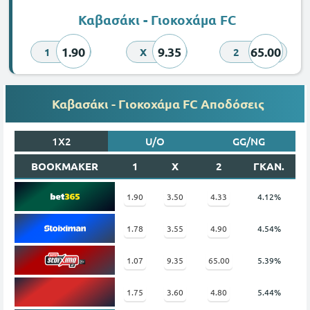
Καβασάκι - Γιοκοχάμα FC
1.90
9.35
65.00
1
X
2
Καβασάκι - Γιοκοχάμα FC Αποδόσεις
1X2
U/O
GG/NG
BOOKMAKER
1
X
2
ΓΚΑΝ.
1.90
3.50
4.33
4.12%
1.78
3.55
4.90
4.54%
1.07
9.35
65.00
5.39%
1.75
3.60
4.80
5.44%