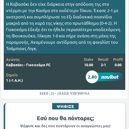
Η Καβασάκι δεν είχε διάρκεια στην απόδοση της στο
ντέρμπι με την Κασίμα στο ουδέτερο Τόκυο. Έχασε 2-1 με
ανατροπή και συμπλήρωσε τα έξι διαδοχικά παιχνίδια
μακριά από τη χαρά της νίκης στο πρωτάθλημα (0-4-2). Η
Γιοκοχάμα έδειξε ότι το ήθελε περισσότερο υποδεχόμενη
τη Φουκουόκα. Νίκησε 1-0 και πήρε ανάσα στη μάχη της
παραμονής. Αναμένουμε αντίδραση από τη φιναλίστ του
Τσάμπιονς Λιγκ.
Αγώνας
Stake
Result
Profit
Καβασάκι - Γιοκοχάμα FC
10.00
2-1
0.00
Σημείο
2.80
1 (-1 Α.Η.)
ΕΕΕΠ | 21+ | ΠΑΙΞΕ ΥΠΕΥΘΥΝΑ
ΨΗΦΙΣΕ
Εσύ που θα πόνταρες;
Ψήφισε και δες που ποντάρουν οι αναγνώστες μας!