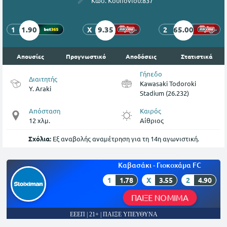
Κωδ. Κουπονιού:
837
1.90
9.35
65.00
1
X
2
Απουσίες
Προγνωστικό
Αποδόσεις
Στατιστικά
Γήπεδο
Διαιτητής
Kawasaki Todoroki
Y. Araki
Stadium (26.232)
Απόσταση
Καιρός
12 χλμ.
Αίθριος
Σχόλια:
Εξ αναβολής αναμέτρηση για τη 14η αγωνιστική.
Καβασάκι - Γιοκοχάμα FC
1
1.78
X
3.55
2
4.90
ΠΑΙΞΕ ΝΟΜΙΜΑ
ΕΕΕΠ | 21+ | ΠΑΙΞΕ ΥΠΕΥΘΥΝΑ