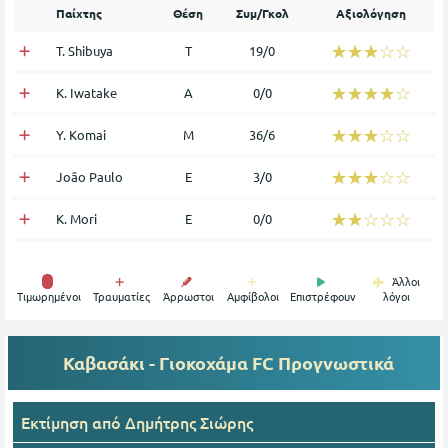
Παίχτης
Θέση
Συμ/Γκολ
Αξιολόγηση
☆☆☆☆☆
★★★★★
T. Shibuya
Τ
19/0
☆☆☆☆☆
★★★★★
K. Iwatake
Α
0/0
☆☆☆☆☆
★★★★★
Y. Komai
Μ
36/6
☆☆☆☆☆
★★★★★
João Paulo
Ε
3/0
☆☆☆☆☆
★★★★★
K. Mori
Ε
0/0
Άλλοι
Tιμωρημένοι
Τραυματίες
Άρρωστοι
Αμφίβολοι
Επιστρέφουν
λόγοι
Καβασάκι - Γιοκοχάμα FC
Προγνωστικά
Εκτίμηση από
Δημήτρης Σιώρης