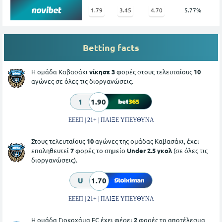
1.79
3.45
4.70
5.77%
Betting facts
Η ομάδα Καβασάκι
νίκησε 3
φορές στους τελευταίους
10
αγώνες σε όλες τις διοργανώσεις.
1
1.90
ΕΕΕΠ | 21+ | ΠΑΙΞΕ ΥΠΕΥΘΥΝΑ
Στους τελευταίους
10
αγώνες της ομάδας Καβασάκι, έχει
επαληθευτεί
7
φορές το σημείο
Under 2.5 γκολ
(σε όλες τις
διοργανώσεις).
U
1.70
ΕΕΕΠ | 21+ | ΠΑΙΞΕ ΥΠΕΥΘΥΝΑ
Η ομάδα Γιοκοχάμα FC έχει φέρει
2
φορές το αποτέλεσμα