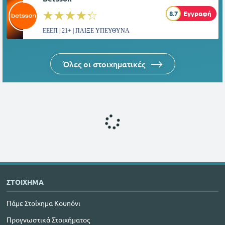
☆☆☆☆☆
★★★★★
8.7
Εγγραφή
ΕΕΕΠ | 21+ | ΠΑΙΞΕ ΥΠΕΥΘΥΝΑ
Όλες οι στοιχηματικές
ΣΤΟΙΧΗΜΑ
Πάμε Στοίχημα Κουπόνι
Προγνωστικά Στοιχήματος