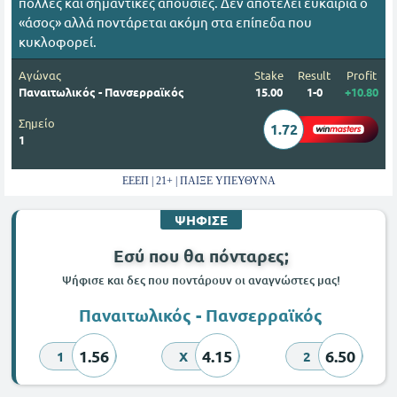
πολλές και σημαντικές απουσίες. Δεν αποτελεί ευκαιρία ο
«άσος» αλλά ποντάρεται ακόμη στα επίπεδα που
κυκλοφορεί.
Αγώνας
Stake
Result
Profit
Παναιτωλικός - Πανσερραϊκός
15.00
1-0
+10.80
Σημείο
1.72
1
ΕΕΕΠ | 21+ | ΠΑΙΞΕ ΥΠΕΥΘΥΝΑ
ΨΗΦΙΣΕ
Εσύ που θα πόνταρες;
Ψήφισε και δες που ποντάρουν οι αναγνώστες μας!
Παναιτωλικός - Πανσερραϊκός
1.56
4.15
6.50
1
X
2