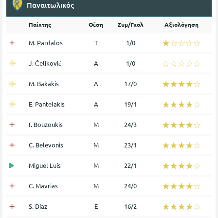
Παναιτωλικός
Παίχτης
Θέση
Συμ/Γκολ
Αξιολόγηση
☆☆☆☆☆
★★★★★
M. Pardalos
Τ
1/0
☆☆☆☆☆
★★★★★
J. Čeliković
Α
1/0
☆☆☆☆☆
★★★★★
M. Bakakis
Α
17/0
☆☆☆☆☆
★★★★★
E. Pantelakis
Α
19/1
☆☆☆☆☆
★★★★★
I. Bouzoukis
Μ
24/3
☆☆☆☆☆
★★★★★
C. Belevonis
Μ
23/1
☆☆☆☆☆
★★★★★
Miguel Luís
Μ
22/1
☆☆☆☆☆
★★★★★
C. Mavrias
Μ
24/0
☆☆☆☆☆
★★★★★
S. Díaz
Ε
16/2