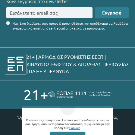
Κάνε εγγραφή στο newsletter
Εγγραφή
Ναι, έχω διαβάσει τους όρους & προυποθέσεις και αποδέχομαι να λαμβάνω
ενημερωτικά email από sentragoal.gr σχετικά με προσφορές.
21+ | ΑΡΜΟΔΙΟΣ ΡΥΘΜΙΣΤΗΣ ΕΕΕΠ |
ΚΙΝΔΥΝΟΣ ΕΘΙΣΜΟΥ & ΑΠΩΛΕΙΑΣ ΠΕΡΙΟΥΣΙΑΣ
|
ΠΑΙΞΕ ΥΠΕΥΘΥΝΑ
21+
Όροι χρήσης |
Πολιτική απορρήτου |
Θέσεις εργασίας
Ο ιστότοπος χρησιμοποιεί Cookies για την καλύτερη εμπειρία
σας. Χρησιμοποιώντας αυτόν τον ιστότοπο, συμφωνείτε με την
© 2026 Sentragoal
χρήση των
Cookies
.