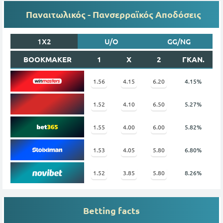
Παναιτωλικός - Πανσερραϊκός Αποδόσεις
1X2
U/O
GG/NG
BOOKMAKER
1
X
2
ΓΚΑΝ.
1.56
4.15
6.20
4.15%
1.52
4.10
6.50
5.27%
1.55
4.00
6.00
5.82%
1.53
4.05
5.80
6.80%
1.52
3.85
5.80
8.26%
Betting facts