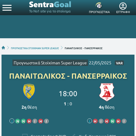
Το Νο1 site για το στοίχημα
ΠΡΟΓΝΩΣΤΙΚΑ
ΕΓΓΡΑΦΗ
ΠΡΟΓΝΩΣΤΙΚΑ STOIXIMAN SUPER LEAGUE
ΠΑΝΑΙΤΩΛΙΚΟΣ - ΠΑΝΣΕΡΡΑΙΚΟΣ
Προγνωστικά Stoiximan Super League
22/05/2025
VAR
ΠΑΝΑΙΤΩΛΙΚΟΣ - ΠΑΝΣΕΡΡΑΙΚΟΣ
18:00
1
:
0
2η
θέση
4η
θέση
i
Ν
Ν
Η
Ι
Η
Ι
i
Η
Ι
Η
Ν
Η
Ι