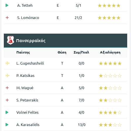
☆☆☆☆☆
★★★★★
A. Tetteh
Ε
5/1
☆☆☆☆☆
★★★★★
S. Lomónaco
Ε
21/2
Πανσερραϊκός
Παίχτης
Θέση
Συμ/Γκολ
Αξιολόγηση
☆☆☆☆☆
★★★★★
L. Gugeshashvili
Τ
0/0
☆☆☆☆☆
★★★★★
P. Katsikas
Τ
1/0
☆☆☆☆☆
★★★★★
M. Wagué
Α
5/0
☆☆☆☆☆
★★★★★
S. Petavrakis
Α
7/0
☆☆☆☆☆
★★★★★
Volnei Feltes
Α
4/0
☆☆☆☆☆
★★★★★
A. Karasalidis
Α
13/0