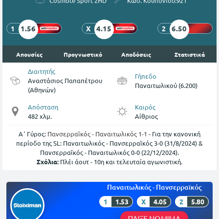
Cosmote Sport 2HD
Κωδ. Κουπονιού:
921
1.56
4.15
6.50
1
X
2
Απουσίες
Προγνωστικό
Αποδόσεις
Στατιστικά
Διαιτητής
Γήπεδο
Αναστάσιος Παπαπέτρου
Παναιτωλικού (6.200)
(Αθηνών)
Απόσταση
Καιρός
482 χλμ.
Αίθριος
Α΄ Γύρος:
Πανσερραϊκός - Παναιτωλικός 1-1
- Για την κανονική
περίοδο της SL: Παναιτωλικός - Πανσερραϊκός 3-0 (31/8/2024) &
Πανσερραϊκός - Παναιτωλικός 0-0 (22/12/2024).
Σχόλια:
Πλέι άουτ - 10η και τελευταία αγωνιστική.
Παναιτωλικός - Πανσερραϊκός
1
1.53
X
4.05
2
5.80
ΠΑΙΞΕ ΝΟΜΙΜΑ