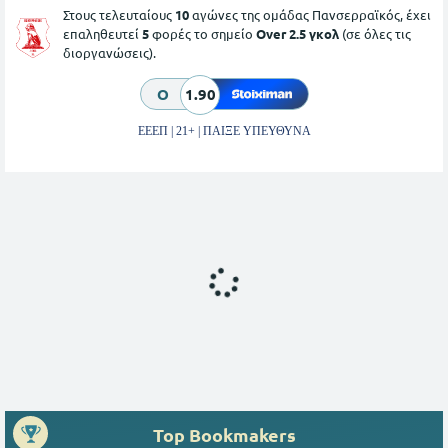
Στους τελευταίους
10
αγώνες της ομάδας Πανσερραϊκός, έχει
επαληθευτεί
5
φορές το σημείο
Over 2.5 γκολ
(σε όλες τις
διοργανώσεις).
O
1.90
ΕΕΕΠ | 21+ | ΠΑΙΞΕ ΥΠΕΥΘΥΝΑ
Top Bookmakers