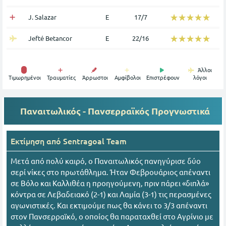
☆☆☆☆☆
★★★★★
J. Salazar
Ε
17/7
☆☆☆☆☆
★★★★★
Jefté Betancor
Ε
22/16
Άλλοι
Tιμωρημένοι
Τραυματίες
Άρρωστοι
Αμφίβολοι
Επιστρέφουν
λόγοι
Παναιτωλικός - Πανσερραϊκός
Προγνωστικά
Εκτίμηση από
Sentragoal Team
Μετά από πολύ καιρό, ο Παναιτωλικός πανηγύρισε δύο
σερί νίκες στο πρωτάθλημα. Ήταν Φεβρουάριος απέναντι
σε Βόλο και Καλλιθέα η προηγούμενη, πριν πάρει «διπλά»
κόντρα σε Λεβαδειακό (2-1) και Λαμία (3-1) τις περασμένες
αγωνιστικές. Και εκτιμούμε πως θα κάνει το 3/3 απέναντι
στον Πανσερραϊκό, ο οποίος θα παραταχθεί στο Αγρίνιο με