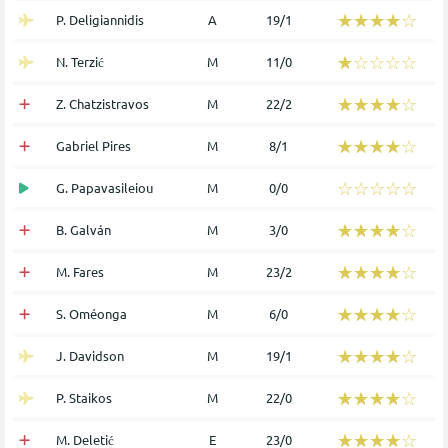
☆☆☆☆☆
★★★★★
P. Deligiannidis
Α
19/1
☆☆☆☆☆
★★★★★
N. Terzić
Μ
11/0
☆☆☆☆☆
★★★★★
Z. Chatzistravos
Μ
22/2
☆☆☆☆☆
★★★★★
Gabriel Pires
Μ
8/1
☆☆☆☆☆
★★★★★
G. Papavasileiou
Μ
0/0
☆☆☆☆☆
★★★★★
B. Galván
Μ
3/0
☆☆☆☆☆
★★★★★
M. Fares
Μ
23/2
☆☆☆☆☆
★★★★★
S. Oméonga
Μ
6/0
☆☆☆☆☆
★★★★★
J. Davidson
Μ
19/1
☆☆☆☆☆
★★★★★
P. Staikos
Μ
22/0
☆☆☆☆☆
★★★★★
M. Deletić
Ε
23/0