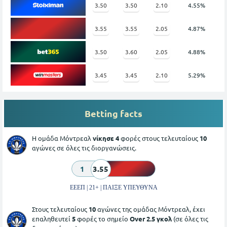
3.50
3.50
2.10
4.55%
3.55
3.55
2.05
4.87%
3.50
3.60
2.05
4.88%
3.45
3.45
2.10
5.29%
Betting facts
Η ομάδα Μόντρεαλ
νίκησε 4
φορές στους τελευταίους
10
αγώνες σε όλες τις διοργανώσεις.
1
3.55
ΕΕΕΠ | 21+ | ΠΑΙΞΕ ΥΠΕΥΘΥΝΑ
Στους τελευταίους
10
αγώνες της ομάδας Μόντρεαλ, έχει
επαληθευτεί
5
φορές το σημείο
Over 2.5 γκολ
(σε όλες τις