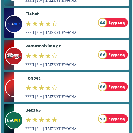
ΕΕΕΠ | 21+ | ΠΑΙΞΕ ΥΠΕΥΘΥΝΑ
Elabet
☆☆☆☆☆
★★★★★
8.8
Εγγραφή
ΕΕΕΠ | 21+ | ΠΑΙΞΕ ΥΠΕΥΘΥΝΑ
Pamestoixima.gr
☆☆☆☆☆
★★★★★
8.6
Εγγραφή
ΕΕΕΠ | 21+ | ΠΑΙΞΕ ΥΠΕΥΘΥΝΑ
Fonbet
☆☆☆☆☆
★★★★★
8.6
Εγγραφή
ΕΕΕΠ | 21+ | ΠΑΙΞΕ ΥΠΕΥΘΥΝΑ
Bet365
☆☆☆☆☆
★★★★★
9.3
Εγγραφή
ΕΕΕΠ | 21+ | ΠΑΙΞΕ ΥΠΕΥΘΥΝΑ