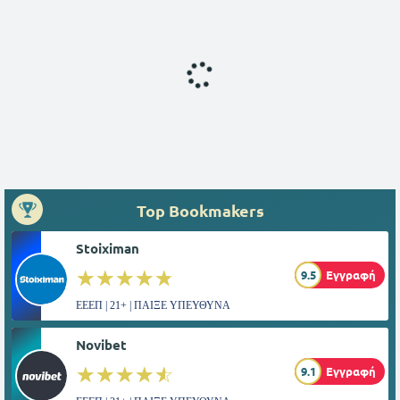
Top Bookmakers
Stoiximan
☆☆☆☆☆
★★★★★
9.5
Εγγραφή
ΕΕΕΠ | 21+ | ΠΑΙΞΕ ΥΠΕΥΘΥΝΑ
Novibet
☆☆☆☆☆
★★★★★
9.1
Εγγραφή