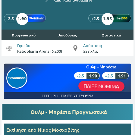
Κωδ. Κουπονιού:
5614
1.90
1.95
-2.5
+2.5
Προγνωστικό
Αποδόσεις
Στατιστικά
Γήπεδο
Απόσταση
Ratiopharm Arena (6.200)
558 χλμ.
Ουλμ - Μπρέσια
-2.5
1.90
+2.5
1.91
ΠΑΙΞΕ ΝΟΜΙΜΑ
ΕΕΕΠ | 21+ | ΠΑΙΞΕ ΥΠΕΥΘΥΝΑ
Ουλμ - Μπρέσια
Προγνωστικά
Εκτίμηση από
Νίκος Μοσχοβίτης