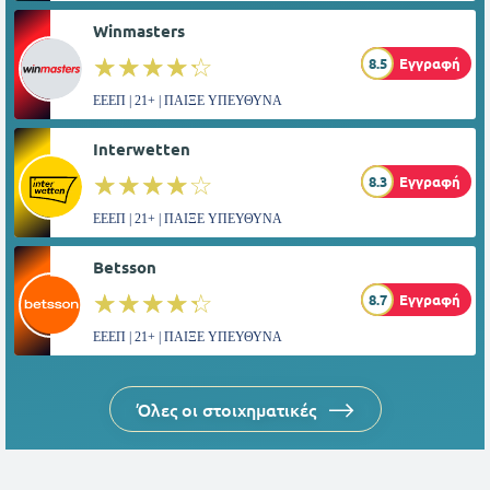
Winmasters
☆☆☆☆☆
★★★★★
8.5
Εγγραφή
ΕΕΕΠ | 21+ | ΠΑΙΞΕ ΥΠΕΥΘΥΝΑ
Interwetten
☆☆☆☆☆
★★★★★
8.3
Εγγραφή
ΕΕΕΠ | 21+ | ΠΑΙΞΕ ΥΠΕΥΘΥΝΑ
Betsson
☆☆☆☆☆
★★★★★
8.7
Εγγραφή
ΕΕΕΠ | 21+ | ΠΑΙΞΕ ΥΠΕΥΘΥΝΑ
Όλες οι στοιχηματικές