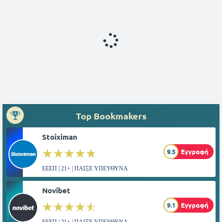
Top Bookmakers
Stoiximan
☆☆☆☆☆
★★★★★
9.5
Εγγραφή
ΕΕΕΠ | 21+ | ΠΑΙΞΕ ΥΠΕΥΘΥΝΑ
Novibet
☆☆☆☆☆
★★★★★
9.1
Εγγραφή