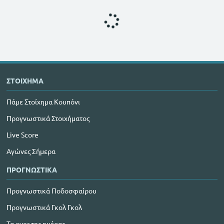
ΣΤΟΙΧΗΜΑ
Πάμε Στοίχημα Κουπόνι
Προγνωστικά Στοιχήματος
Live Score
Αγώνες Σήμερα
ΠΡΟΓΝΩΣΤΙΚΑ
Προγνωστικά Ποδοσφαίρου
Προγνωστικά Γκολ Γκολ
Τα over της ημέρας