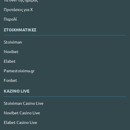
Προτάσεις για Χ
Παρολί
ΣΤΟΙΧΗΜΑΤΙΚΕΣ
Stoiximan
Novibet
Elabet
Pamestoixima.gr
Fonbet
ΚΑΖΙΝΟ LIVE
Stoiximan Casino Live
Novibet Casino Live
Elabet Casino Live