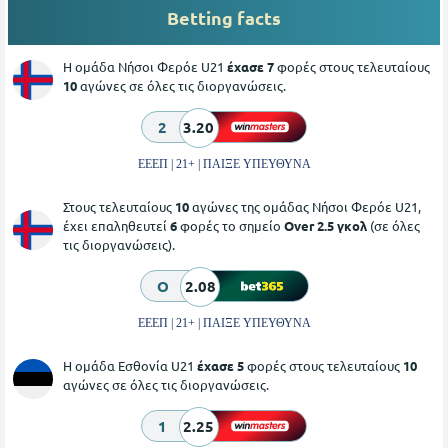
Betting facts
Η ομάδα Νήσοι Φερόε U21
έχασε 7
φορές στους τελευταίους
10
αγώνες σε όλες τις διοργανώσεις.
2
3.20
ΕΕΕΠ | 21+ | ΠΑΙΞΕ ΥΠΕΥΘΥΝΑ
Στους τελευταίους
10
αγώνες της ομάδας Νήσοι Φερόε U21,
έχει επαληθευτεί
6
φορές το σημείο
Over 2.5 γκολ
(σε όλες
τις διοργανώσεις).
O
2.08
ΕΕΕΠ | 21+ | ΠΑΙΞΕ ΥΠΕΥΘΥΝΑ
Η ομάδα Εσθονία U21
έχασε 5
φορές στους τελευταίους
10
αγώνες σε όλες τις διοργανώσεις.
1
2.25