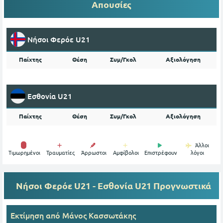
Απουσίες
Νήσοι Φερόε U21
Παίχτης
Θέση
Συμ/Γκολ
Αξιολόγηση
Εσθονία U21
Παίχτης
Θέση
Συμ/Γκολ
Αξιολόγηση
Άλλοι
Tιμωρημένοι
Τραυματίες
Άρρωστοι
Αμφίβολοι
Επιστρέφουν
λόγοι
Νήσοι Φερόε U21 - Εσθονία U21
Προγνωστικά
Εκτίμηση από
Mάνος Κασσωτάκης