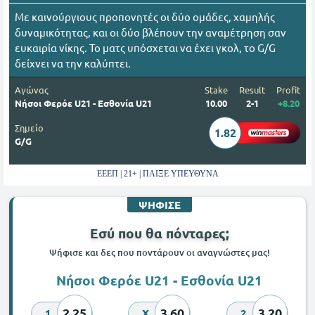
Με καινούργιους προπονητές οι δύο ομάδες, χαμηλής
δυναμικότητας, και οι δύο βλέπουν την αναμέτρηση σαν
ευκαιρία νίκης. Το ματς υπόσχεται να έχει γκολ, το G/G
δείχνει να την καλύπτει.
Αγώνας
Stake
Result
Profit
Νήσοι Φερόε U21 - Εσθονία U21
10.00
2-1
+8.20
Σημείο
1.82
G/G
ΕΕΕΠ | 21+ | ΠΑΙΞΕ ΥΠΕΥΘΥΝΑ
ΨΗΦΙΣΕ
Εσύ που θα πόνταρες;
Ψήφισε και δες που ποντάρουν οι αναγνώστες μας!
Νήσοι Φερόε U21 - Εσθονία U21
2.25
3.60
3.20
1
X
2