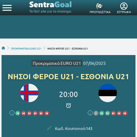
Το Νο1 site για το στοίχημα
ΠΡΟΓΝΩΣΤΙΚΑ
ΕΓΓΡΑΦΗ
ΠΡΟΚΡΙΜΑΤΙΚΑ EURO U21
ΝΗΣΟΙ ΦΕΡΟΕ U21 - ΕΣΘΟΝΙΑ U21
Προκριματικά EURO U21
07/06/2025
ΝΗΣΟΙ ΦΕΡΟΕ U21 - ΕΣΘΟΝΙΑ U21
20:00
i
Ν
Η
Η
Η
Η
Η
i
Ι
Ν
Ν
Η
Η
Η
Κωδ. Κουπονιού:
143