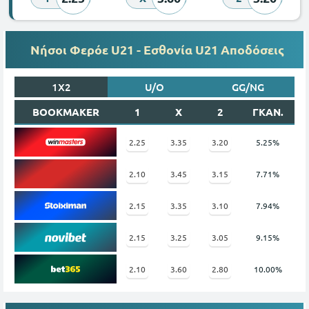
Νήσοι Φερόε U21 - Εσθονία U21 Αποδόσεις
1X2
U/O
GG/NG
BOOKMAKER
1
X
2
ΓΚΑΝ.
2.25
3.35
3.20
5.25%
2.10
3.45
3.15
7.71%
2.15
3.35
3.10
7.94%
2.15
3.25
3.05
9.15%
2.10
3.60
2.80
10.00%