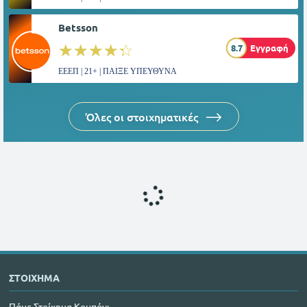
Betsson
☆☆☆☆☆
★★★★★
8.7
Εγγραφή
ΕΕΕΠ | 21+ | ΠΑΙΞΕ ΥΠΕΥΘΥΝΑ
Όλες οι στοιχηματικές
ΣΤΟΙΧΗΜΑ
Πάμε Στοίχημα Κουπόνι