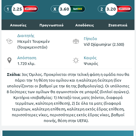
2.25
3.60
3.20
1
X
2
Απουσίες
Προγνωστικό
Αποδόσεις
Στατιστικά
Διαιτητής
Γήπεδο
Μεχμέτ Τουρκμέν
Við Djúpumýrar (2.500)
(Τουρκμενιστάν)
Απόσταση
Καιρός
1.720 χλμ.
Ψυχρός
Σχόλια:
3ος Όμιλος. Προκρίνεται στην τελική φάση η ομάδα που θα
πάρει την 1η θέση του ομίλου και η καλύτερη δεύτερη (δεν
υπολογίζονται οι βαθμοί με την 6η της βαθμολογίας). Οι υπόλοιπες
8 δεύτερες των ομίλων θα αγωνιστούν σε μπαράζ (διπλοί αγώνες).
Κριτήρια ισοβαθμίας: 1) Μεταξύ τους ματς (πόντοι, διαφορά
τερμάτων, καλύτερη επίθεση), 2) Σε όλα τα ματς (διαφορά
τερμάτων, καλύτερη επίθεση, καλύτερη εκτός έδρας επίθεση,
περισσότερες νίκες, περισσότερες εκτός έδρας νίκες, βαθμοί
ποινής, θέση στην UEFA).