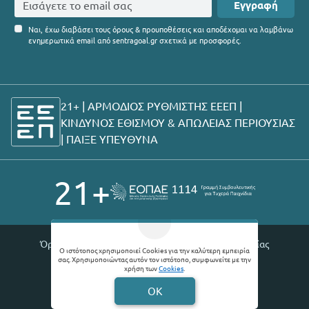
Εγγραφή
Ναι, έχω διαβάσει τους όρους & προυποθέσεις και αποδέχομαι να λαμβάνω
ενημερωτικά email από sentragoal.gr σχετικά με προσφορές.
21+ | ΑΡΜΟΔΙΟΣ ΡΥΘΜΙΣΤΗΣ ΕΕΕΠ |
ΚΙΝΔΥΝΟΣ ΕΘΙΣΜΟΥ & ΑΠΩΛΕΙΑΣ ΠΕΡΙΟΥΣΙΑΣ
|
ΠΑΙΞΕ ΥΠΕΥΘΥΝΑ
21+
Όροι χρήσης |
Πολιτική απορρήτου |
Θέσεις εργασίας
Ο ιστότοπος χρησιμοποιεί Cookies για την καλύτερη εμπειρία
σας. Χρησιμοποιώντας αυτόν τον ιστότοπο, συμφωνείτε με την
© 2026 Sentragoal
χρήση των
Cookies
.
Developed by
Digital Winners
OK