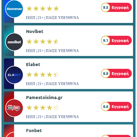
☆☆☆☆☆
★★★★★
9.5
Εγγραφή
ΕΕΕΠ | 21+ | ΠΑΙΞΕ ΥΠΕΥΘΥΝΑ
Novibet
☆☆☆☆☆
★★★★★
9.1
Εγγραφή
ΕΕΕΠ | 21+ | ΠΑΙΞΕ ΥΠΕΥΘΥΝΑ
Elabet
☆☆☆☆☆
★★★★★
8.8
Εγγραφή
ΕΕΕΠ | 21+ | ΠΑΙΞΕ ΥΠΕΥΘΥΝΑ
Pamestoixima.gr
☆☆☆☆☆
★★★★★
8.6
Εγγραφή
ΕΕΕΠ | 21+ | ΠΑΙΞΕ ΥΠΕΥΘΥΝΑ
Fonbet