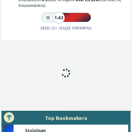
διοργανώσεις).
O
1.62
ΕΕΕΠ | 21+ | ΠΑΙΞΕ ΥΠΕΥΘΥΝΑ
Top Bookmakers
Stoiximan