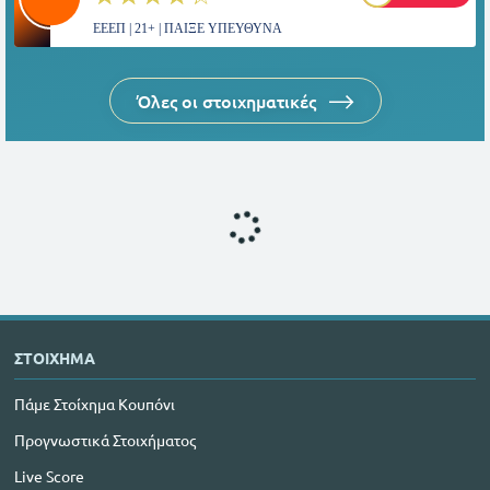
ΕΕΕΠ | 21+ | ΠΑΙΞΕ ΥΠΕΥΘΥΝΑ
Όλες οι στοιχηματικές
ΣΤΟΙΧΗΜΑ
Πάμε Στοίχημα Κουπόνι
Προγνωστικά Στοιχήματος
Live Score