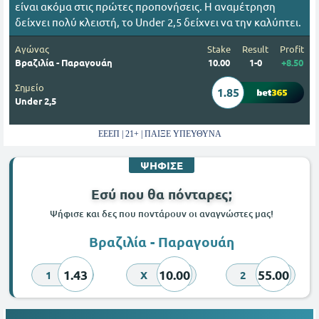
είναι ακόμα στις πρώτες προπονήσεις. Η αναμέτρηση
δείχνει πολύ κλειστή, το Under 2,5 δείχνει να την καλύπτει.
Αγώνας
Stake
Result
Profit
Βραζιλία - Παραγουάη
10.00
1-0
+8.50
Σημείο
1.85
Under 2,5
ΕΕΕΠ | 21+ | ΠΑΙΞΕ ΥΠΕΥΘΥΝΑ
ΨΗΦΙΣΕ
Εσύ που θα πόνταρες;
Ψήφισε και δες που ποντάρουν οι αναγνώστες μας!
Βραζιλία - Παραγουάη
1.43
10.00
55.00
1
X
2