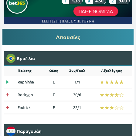
1
1.38
X
4.50
2
9.00
ΠΑΙΞΕ ΝΟΜΙΜΑ
ΕΕΕΠ | 21+ | ΠΑΙΞΕ ΥΠΕΥΘΥΝΑ
Απουσίες
Βραζιλία
Παίχτης
Θέση
Συμ/Γκολ
Αξιολόγηση
☆☆☆☆☆
★★★★★
Raphinha
Ε
1/1
☆☆☆☆☆
★★★★★
Rodrygo
Ε
30/6
☆☆☆☆☆
★★★★★
Endrick
Ε
22/1
Παραγουάη