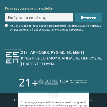
Κάνε εγγραφή στο newsletter
Εγγραφή
Ναι, έχω διαβάσει τους όρους & προυποθέσεις και αποδέχομαι να λαμβάνω
ενημερωτικά email από sentragoal.gr σχετικά με προσφορές.
21+ | ΑΡΜΟΔΙΟΣ ΡΥΘΜΙΣΤΗΣ ΕΕΕΠ |
ΚΙΝΔΥΝΟΣ ΕΘΙΣΜΟΥ & ΑΠΩΛΕΙΑΣ ΠΕΡΙΟΥΣΙΑΣ
|
ΠΑΙΞΕ ΥΠΕΥΘΥΝΑ
21+
Όροι χρήσης |
Πολιτική απορρήτου |
Θέσεις εργασίας
Ο ιστότοπος χρησιμοποιεί Cookies για την καλύτερη εμπειρία
σας. Χρησιμοποιώντας αυτόν τον ιστότοπο, συμφωνείτε με την