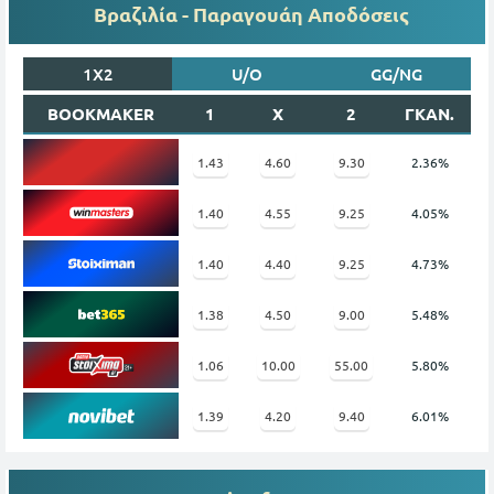
Βραζιλία - Παραγουάη Αποδόσεις
1X2
U/O
GG/NG
BOOKMAKER
1
X
2
ΓΚΑΝ.
1.43
4.60
9.30
2.36%
1.40
4.55
9.25
4.05%
1.40
4.40
9.25
4.73%
1.38
4.50
9.00
5.48%
1.06
10.00
55.00
5.80%
1.39
4.20
9.40
6.01%