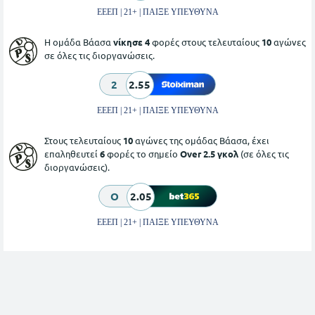
ΕΕΕΠ | 21+ | ΠΑΙΞΕ ΥΠΕΥΘΥΝΑ
Η ομάδα Βάασα
νίκησε 4
φορές στους τελευταίους
10
αγώνες
σε όλες τις διοργανώσεις.
2
2.55
ΕΕΕΠ | 21+ | ΠΑΙΞΕ ΥΠΕΥΘΥΝΑ
Στους τελευταίους
10
αγώνες της ομάδας Βάασα, έχει
επαληθευτεί
6
φορές το σημείο
Over 2.5 γκολ
(σε όλες τις
διοργανώσεις).
O
2.05
ΕΕΕΠ | 21+ | ΠΑΙΞΕ ΥΠΕΥΘΥΝΑ