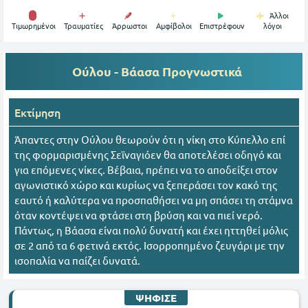
Άλλοι
Tιμωρημένοι
Τραυματίες
Άρρωστοι
Αμφίβολοι
Επιστρέφουν
λόγοι
Ούλου - Βάασα
Προγνωστικά
Εκτίμηση
Άπαντες στην Ούλου θεωρούν ότι η νίκη στο Κύπελλο επί
της φορμαρισμένης Σεϊναγιόεν θα αποτελέσει οδηγό και
για επόμενες νίκες. Βέβαια, πρέπει να το αποδείξει στον
αγωνιστικό χώρο και κυρίως να ξεπεράσει τον κακό της
εαυτό ή καλύτερα να προσπαθήσει να μη σπάσει τη στάμνα
όταν κοντέψει να φτάσει στη βρύση και να πιεί νερό.
Πάντως, η Βάασα είναι πολύ δυνατή και έχει ηττηθεί μόλις
σε 2 από τα 6 φετινά εκτός. Ισορροπημένο ζευγάρι με την
ισοπαλία να παίζει δυνατά.
ΨΗΦΙΣΕ