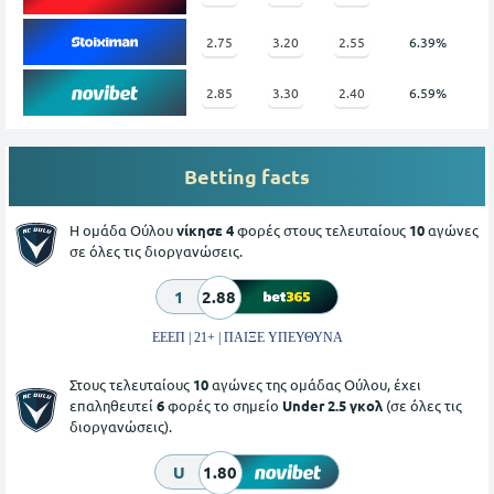
2.75
3.20
2.55
6.39%
2.85
3.30
2.40
6.59%
Betting facts
Η ομάδα Ούλου
νίκησε 4
φορές στους τελευταίους
10
αγώνες
σε όλες τις διοργανώσεις.
1
2.88
ΕΕΕΠ | 21+ | ΠΑΙΞΕ ΥΠΕΥΘΥΝΑ
Στους τελευταίους
10
αγώνες της ομάδας Ούλου, έχει
επαληθευτεί
6
φορές το σημείο
Under 2.5 γκολ
(σε όλες τις
διοργανώσεις).
U
1.80