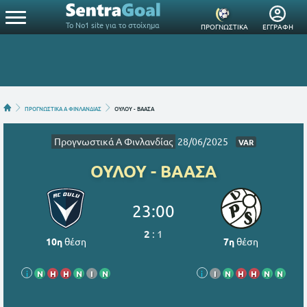
Το Νο1 site για το στοίχημα
ΠΡΟΓΝΩΣΤΙΚΑ
ΕΓΓΡΑΦΗ
ΠΡΟΓΝΩΣΤΙΚΑ A ΦΙΝΛΑΝΔΙΑΣ
ΟΥΛΟΥ - ΒΑΑΣΑ
Προγνωστικά A Φινλανδίας
28/06/2025
VAR
ΟΥΛΟΥ - ΒΑΑΣΑ
23:00
2
:
1
10η
θέση
7η
θέση
i
Ν
Η
Η
Ν
Ι
Ν
i
Ι
Ν
Η
Η
Ν
Ν