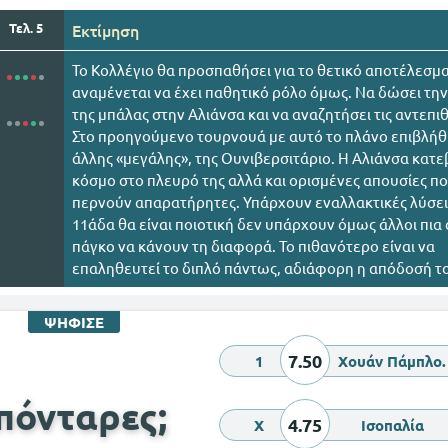
Τελ. 5
Εκτίμηση
Το Κολλέγιο θα προσπαθήσει για το θετικό αποτέλεσμα
αναμένεται να έχει παθητικό ρόλο όμως. Να δώσει τη
της μπάλας στην Αλιάνσα και να αναζητήσει τις αντεπιθ
Στο προηγούμενο τουρνουά με αυτό το πλάνο επιβλήθ
άλλης «μεγάλης», της Ουνιβερσιτάριο. Η Αλιάνσα κατε
κόσμο στο πλευρό της αλλά και ορισμένες απουσίες π
περνούν απαρατήρητες. Υπάρχουν εναλλακτικές λύσει
11άδα θα είναι ποιοτική δεν υπάρχουν όμως άλλοι πια
πάγκο να κάνουν τη διαφορά. Το πιθανότερο είναι να
επαληθευτεί το διπλό πάντως, αδιάφορη η απόδοσή τ
ΨΗΦΙΣΕ
7.50
1
Χουάν Πάμπλο.
πόνταρες;
4.75
X
Ισοπαλία