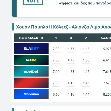
Ψήφισε και δες που ποντάρο
Χουάν Πάμπλο ΙΙ Κόλετζ - Αλιάνζα Λίμα Απο
BOOKMAKER
1
X
2
ΓΚΑΝΙ
7.00
4.33
1.45
5.97
7.50
4.75
1.38
6.41
7.00
4.25
1.42
7.61
7.00
4.15
1.43
7.67
6.60
4.10
1.44
8.25