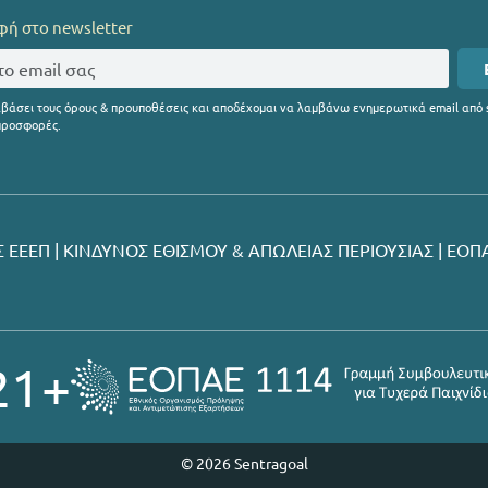
φή στο newsletter
αβάσει τους όρους & προυποθέσεις και αποδέχομαι να λαμβάνω ενημερωτικά email από s
προσφορές.
 ΕΕΕΠ | ΚΙΝΔΥΝΟΣ ΕΘΙΣΜΟΥ & ΑΠΩΛΕΙΑΣ ΠΕΡΙΟΥΣΙΑΣ |
ΕΟΠΑ
21+
© 2026 Sentragoal