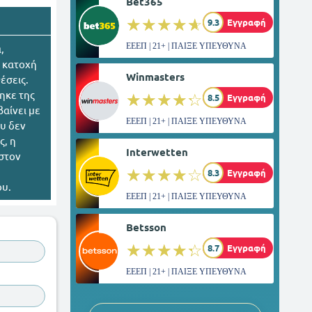
Bet365
☆☆☆☆☆
★★★★★
9.3
Εγγραφή
ΕΕΕΠ | 21+ | ΠΑΙΞΕ ΥΠΕΥΘΥΝΑ
,
ν κατοχή
Winmasters
έσεις.
ηκε της
☆☆☆☆☆
★★★★★
8.5
Εγγραφή
βαίνει με
ΕΕΕΠ | 21+ | ΠΑΙΞΕ ΥΠΕΥΘΥΝΑ
ου δεν
ς, η
Interwetten
 στον
☆☆☆☆☆
★★★★★
8.3
Εγγραφή
ου.
ΕΕΕΠ | 21+ | ΠΑΙΞΕ ΥΠΕΥΘΥΝΑ
Betsson
☆☆☆☆☆
★★★★★
8.7
Εγγραφή
ΕΕΕΠ | 21+ | ΠΑΙΞΕ ΥΠΕΥΘΥΝΑ