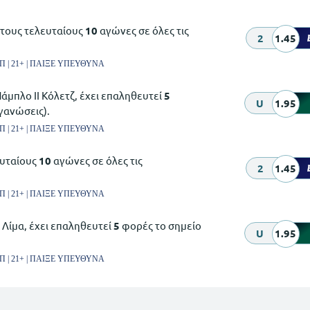
τους τελευταίους
10
αγώνες σε όλες τις
2
1.45
Π | 21+ | ΠΑΙΞΕ ΥΠΕΥΘΥΝΑ
μπλο ΙΙ Κόλετζ, έχει επαληθευτεί
5
U
1.95
ργανώσεις).
Π | 21+ | ΠΑΙΞΕ ΥΠΕΥΘΥΝΑ
ευταίους
10
αγώνες σε όλες τις
2
1.45
Π | 21+ | ΠΑΙΞΕ ΥΠΕΥΘΥΝΑ
Λίμα, έχει επαληθευτεί
5
φορές το σημείο
U
1.95
Π | 21+ | ΠΑΙΞΕ ΥΠΕΥΘΥΝΑ