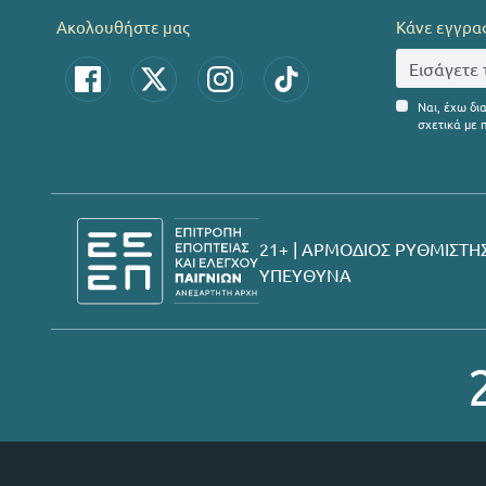
Ακολουθήστε μας
Κάνε εγγρα
Ναι, έχω δι
σχετικά με 
21+ | ΑΡΜΟΔΙΟΣ ΡΥΘΜΙΣΤΗΣ
ΥΠΕΥΘΥΝΑ