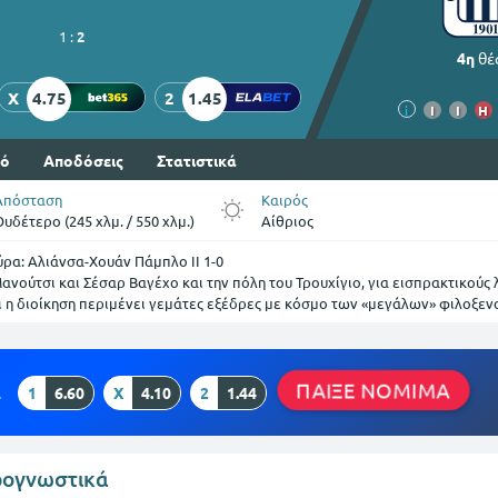
1
:
2
4η
θέ
X
4.75
2
1.45
i
Ι
Ι
Η
κό
Αποδόσεις
Στατιστικά
Απόσταση
Καιρός
Ουδέτερο (245 χλμ. / 550 χλμ.)
Αίθριος
ρα: Αλιάνσα-Χουάν Πάμπλο ΙΙ 1-0
ανούτσι και Σέσαρ Βαγέχο και την πόλη του Τρουχίγιο, για εισπρακτικούς 
ι η διοίκηση περιμένει γεμάτες εξέδρες με κόσμο των «μεγάλων» φιλοξε
ΠΑΙΞΕ ΝΟΜΙΜΑ
α
1
6.60
X
4.10
2
1.44
ογνωστικά