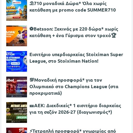
⛱️710 μοναδικά Δώρα* Όλα χωρίς
κατάθεση με promo code SUMMER710
⚽Betsson: Ξεκινάς με 220 δώρα* χωρίς
κατάθεση + ένα Γύρισμα στον τροχό🏆
Εισιτήριο υπερδιαρκείας Stoiximan Super
League, στο Stoiximan Nation!
💯Μοναδική προσφορά* για τoν
Ολυμπιακό στο Champions League (στα
προκριματικά)
🎫ΑΕΚ: Διεκδικείς* 1 εισιτήριο διαρκείας
για τη σεζόν 2026-27 (διαγωνισμός*)
⚡Τετραπλή προσφορά* γνωριμίας από