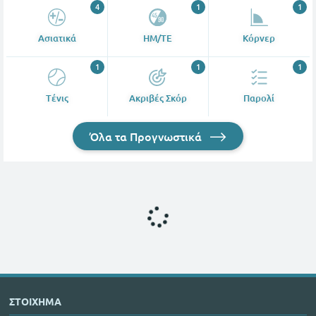
4
1
1
Ασιατικά
ΗΜ/ΤΕ
Κόρνερ
1
1
1
Tένις
Ακριβές Σκόρ
Παρολί
Όλα τα Προγνωστικά
ΣΤΟΙΧΗΜΑ