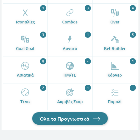
1
3
4
Ισοπαλίες
Combos
Over
3
1
5
Goal Goal
Δυνατό
Bet Builder
8
-
1
Ασιατικά
ΗΜ/ΤΕ
Κόρνερ
2
1
-
Tένις
Ακριβές Σκόρ
Παρολί
Όλα τα Προγνωστικά