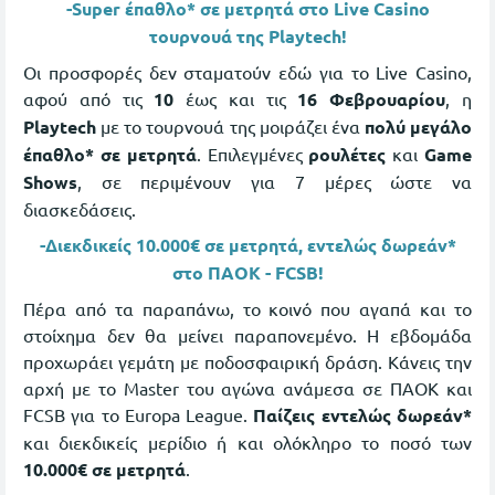
-Super έπαθλο* σε μετρητά στο Live Casino
τουρνουά της Playtech!
Οι προσφορές δεν σταματούν εδώ για το Live Casino,
αφού από τις
10
έως και τις
16 Φεβρουαρίου
, η
Playtech
με το τουρνουά της μοιράζει ένα
πολύ μεγάλο
έπαθλο* σε μετρητά
. Επιλεγμένες
ρουλέτες
και
Game
Shows
, σε περιμένουν για 7 μέρες ώστε να
διασκεδάσεις.
-Διεκδικείς 10.000€ σε μετρητά, εντελώς δωρεάν*
στο ΠΑΟΚ - FCSB!
Πέρα από τα παραπάνω, το κοινό που αγαπά και το
στοίχημα δεν θα μείνει παραπονεμένο. Η εβδομάδα
προχωράει γεμάτη με ποδοσφαιρική δράση. Κάνεις την
αρχή με το Master του αγώνα ανάμεσα σε ΠΑΟΚ και
FCSB για το Europa League.
Παίζεις εντελώς δωρεάν*
και διεκδικείς μερίδιο ή και ολόκληρο το ποσό των
10.000€ σε μετρητά
.