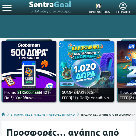
Το Νο1 site για το στοίχημα
ΠΡΟΓΝΩΣΤΙΚΑ
ΕΓΓΡΑΦΗ
Promo STX500✅ ΕΕΕΠ|21+
SUMMERAKI2026✅
Προσφορ
Παίξε Υπεύθυνα
ΕΕΕΠ|21+ Παίξε Υπεύθυνα
ΕΕΕΠ|21+
ΣΤΟΙΧΗΜΑΤΙΚΕΣ ΕΤΑΙΡΙΕΣ ΜΕ ΠΡΟΣΦΟΡΕΣ ΕΓΓΡΑΦΗΣ*
ΠΡΟΣΦΟΡΕΣ… ΑΓΑΠΗΣ ΑΠΟ ΤΗ STOIXIMAN ΤΗΝ
Προσφορές… αγάπης από