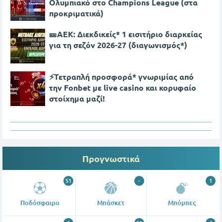
Ολυμπιακό στο Champions League (στα
προκριματικά)
🎫ΑΕΚ: Διεκδικείς* 1 εισιτήριο διαρκείας
για τη σεζόν 2026-27 (διαγωνισμός*)
⚡Τετραπλή προσφορά* γνωριμίας από
την Fonbet με live casino και κορυφαίο
στοίχημα μαζί!
Προγνωστικά
51
-
1
Ποδόσφαιρο
Μπάσκετ
Μπόμπες