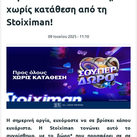
χωρίς κατάθεση από τη
Stoiximan!
09 Ιουνίου 2025 - 11:10
Η σημερινή αργία, ευχόμαστε να σε βρίσκει κάπου
ευχάριστα. Η Stoiximan τονώνει αυτό το
συναίσθημα, με το δώρο* που προσφέρει σε σε