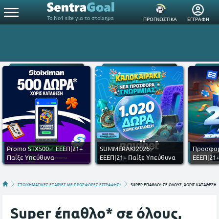
Το Νο1 site για το στοίχημα
ΠΡΟΓΝΩΣΤΙΚΑ
ΕΓΓΡΑΦΗ
Promo STX500✅ ΕΕΕΠ|21+
SUMMERAKI2026✅
Προσφορ
Παίξε Υπεύθυνα
ΕΕΕΠ|21+ Παίξε Υπεύθυνα
ΕΕΕΠ|21+
ΣΤΟΙΧΗΜΑΤΙΚΕΣ ΕΤΑΙΡΙΕΣ ΜΕ ΠΡΟΣΦΟΡΕΣ ΕΓΓΡΑΦΗΣ*
SUPER ΕΠΑΘΛΟ* ΣΕ ΟΛΟΥΣ, ΧΩΡΙΣ ΚΑΤΑΘΕΣΗ 
Super έπαθλο* σε όλους,