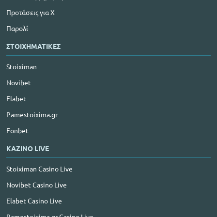
Προτάσεις για Χ
Παρολί
ΣΤΟΙΧΗΜΑΤΙΚΕΣ
Stoiximan
Novibet
Elabet
Pamestoixima.gr
Fonbet
ΚΑΖΙΝΟ LIVE
Stoiximan Casino Live
Novibet Casino Live
Elabet Casino Live
Pamestoixima.gr Casino Live