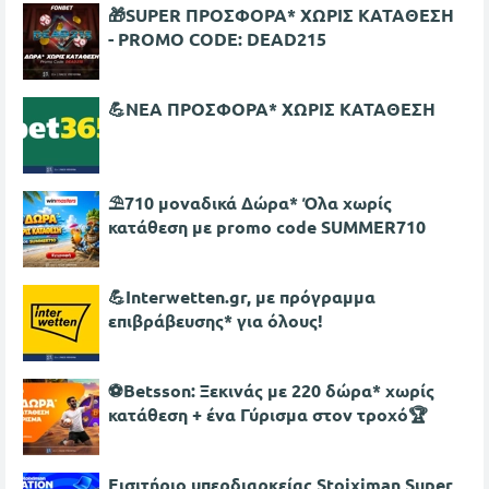
🎁SUPER ΠΡΟΣΦΟΡΑ* ΧΩΡΙΣ ΚΑΤΑΘΕΣΗ
- PROMO CODE: DEAD215
💪ΝΕΑ ΠΡΟΣΦΟΡΑ* ΧΩΡΙΣ ΚΑΤΑΘΕΣΗ
⛱️710 μοναδικά Δώρα* Όλα χωρίς
κατάθεση με promo code SUMMER710
💪Interwetten.gr, με πρόγραμμα
επιβράβευσης* για όλους!
⚽Betsson: Ξεκινάς με 220 δώρα* χωρίς
κατάθεση + ένα Γύρισμα στον τροχό🏆
Εισιτήριο υπερδιαρκείας Stoiximan Super