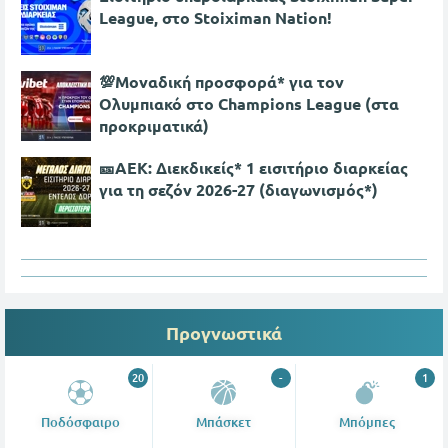
League, στο Stoiximan Nation!
💯Μοναδική προσφορά* για τoν
Ολυμπιακό στο Champions League (στα
προκριματικά)
🎫ΑΕΚ: Διεκδικείς* 1 εισιτήριο διαρκείας
για τη σεζόν 2026-27 (διαγωνισμός*)
Προγνωστικά
20
-
1
Ποδόσφαιρο
Μπάσκετ
Μπόμπες