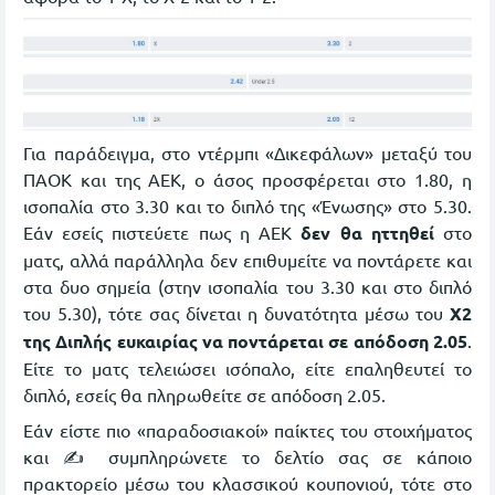
Για παράδειγμα, στο ντέρμπι «Δικεφάλων» μεταξύ του
ΠΑΟΚ και της ΑΕΚ, ο άσος προσφέρεται στο
1.80
, η
ισοπαλία στο
3.30
και το διπλό της «Ένωσης» στο
5.30
.
Εάν εσείς πιστεύετε πως η ΑΕΚ
δεν θα ηττηθεί
στο
ματς, αλλά παράλληλα δεν επιθυμείτε να ποντάρετε και
στα δυο σημεία (στην ισοπαλία του 3.30 και στο διπλό
του 5.30), τότε σας δίνεται η δυνατότητα μέσω του
Χ2
της Διπλής ευκαιρίας να ποντάρεται σε απόδοση 2.05
.
Είτε το ματς τελειώσει ισόπαλο, είτε επαληθευτεί το
διπλό, εσείς θα πληρωθείτε σε απόδοση 2.05.
Εάν είστε πιο «παραδοσιακοί» παίκτες του στοιχήματος
και ✍ συμπληρώνετε το δελτίο σας σε κάποιο
πρακτορείο μέσω του κλασσικού κουπονιού, τότε στο