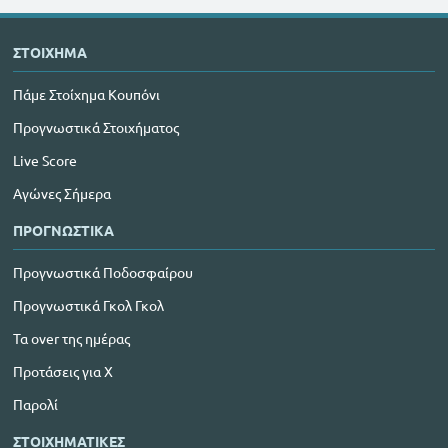
ΣΤΟΙΧΗΜΑ
Πάμε Στοίχημα Κουπόνι
Προγνωστικά Στοιχήματος
Live Score
Αγώνες Σήμερα
ΠΡΟΓΝΩΣΤΙΚΑ
Προγνωστικά Ποδοσφαίρου
Προγνωστικά Γκολ Γκολ
Τα over της ημέρας
Προτάσεις για Χ
Παρολί
ΣΤΟΙΧΗΜΑΤΙΚΕΣ