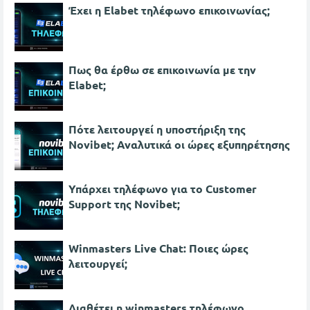
Έχει η Elabet τηλέφωνο επικοινωνίας;
Πως θα έρθω σε επικοινωνία με την
Elabet;
Πότε λειτουργεί η υποστήριξη της
Novibet; Αναλυτικά οι ώρες εξυπηρέτησης
Υπάρχει τηλέφωνο για το Customer
Support της Novibet;
Winmasters Live Chat: Ποιες ώρες
λειτουργεί;
Διαθέτει η winmasters τηλέφωνο