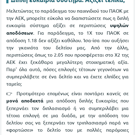
Μελετώντας το παράδειγμα του παιχνιδιού του ΠΑΟΚ με
την ΑΕΚ, μπορείτε εύκολα να διαπιστώσετε πως η διπλή
ευκαιρία σύστημα αξίζει σε περιπτώσεις
υψηλών
αποδόσεων
. Για παράδειγμα, το 1Χ του ΠΑΟΚ σε
απόδοση 1.18 δεν αξίζει καθόλου. Ίσα-ίσα που αυξήσει
την γκανιότα του δελτίου μας. Από την άλλη,
περιπτώσεις όπως το 2.05 που προσφέρεται στο Χ2 της
ΑΕΚ έχει ξεκάθαρα μεγαλύτερη στοιχηματική αξία.
Παρ’ όλα αυτά, πόσες επιλογές τέτοιων γεγονότων να
συμπεριλάβετε σε ένα δελτίο και να έχετε ελπίδες για
ταμείο;
👉 Προτιμότερο επομένως είναι ποντάρει κανείς σε
μονά αποδεκτά
μια απόδοση διπλής Ευκαιρίας που
ξεπερνάει τον διπλασιασμό ή να συμπεριλάβει μια
τέτοια επιλογή σε μια δυάδα, με την απόδοση του
δελτίου σας να ξεπερνάει τον τριπλασιασμό παρά να
«φορτώσει» το δελτίο του με πολλές παρόμοιες