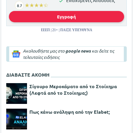
Ενισχυμένες Αποδόσεις
☆☆☆☆☆
★★★★★
8.7
Εγγραφή
ΕΕΕΠ | 21+ | ΠΑΙΞΕ ΥΠΕΥΘΥΝΑ
Ακολουθήστε μας στο
google news
και δείτε τις
τελευταίες ειδήσεις
ΔΙΑΒΑΣΤΕ ΑΚΟΜΗ
Σίγουρο Μεροκάματο από το Στοίχημα
(Λεφτά από το Στοίχημα;)
Πως κάνω ανάληψη από την Elabet;