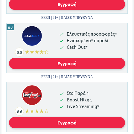
Εγγραφή
ΕΕΕΠ | 21+ | ΠΑΙΞΕ ΥΠΕΥΘΥΝΑ
Ελκυστικές προσφορές*
Ενισχυμένο* παρολί
Cash Out*
☆☆☆☆☆
★★★★★
8.8
Εγγραφή
ΕΕΕΠ | 21+ | ΠΑΙΞΕ ΥΠΕΥΘΥΝΑ
Στο Παρά 1
Boost Νίκης
Live Streaming*
☆☆☆☆☆
★★★★★
8.6
Εγγραφή