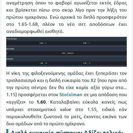
αναμέτρηση όπου το φαβορί αγωνίζεται εκτός έδρας
και βρίσκεται πίσω στο σκορ λίγο πριν την λήξη του
πρώτου ημιχρόνου. Ενώ αρχικά το διπλό προσφερόταν
στο 1.65-1.68, πλέον το νέο σετ αποδόσεων έχει
αναδιαμορφωθεί αισθητά.
Η νίκη της φιλοξενούμενης ομάδας έχει ξεπεράσει τον
τριπλασιασμό και η διπλή ευκαιρία του Χ2 (που πριν από
την πρώτη σέντρα δεν θα είχε καμία αξία γύρω στο...
1.15) προσφέρεται στον
Stoiximan
σε μια απόδοση που
«αγγίζει» το
1.60
. Καταλαβαίνει εύκολα κανείς πως
υπάρχει στοιχηματικό value στο 1.55, ειδικά εάν
παρακολουθείτε ζωντανά το ματς, έχοντας εικόνα των
δυο ομάδων από το πρώτο ημίχρονο.
Διπλή ευκαιρία σύστημα: Αξίζει τελικά;