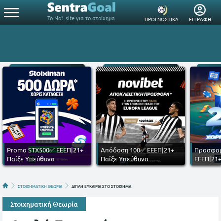
Το Νο1 site για το στοίχημα
ΠΡΟΓΝΩΣΤΙΚΑ
ΕΓΓΡΑΦΗ
Promo STX500✅ ΕΕΕΠ|21+
Απόδοση 100✅ ΕΕΕΠ|21+
Προσφορ
Παίξε Υπεύθυνα
Παίξε Υπεύθυνα
ΕΕΕΠ|21+
ΣΤΟΙΧΗΜΑΤΙΚΗ ΘΕΩΡΙΑ
ΔΙΠΛΗ ΕΥΚΑΙΡΙΑ ΣΤΟ ΣΤΟΙΧΗΜΑ
Στοιχηματική Θεωρία