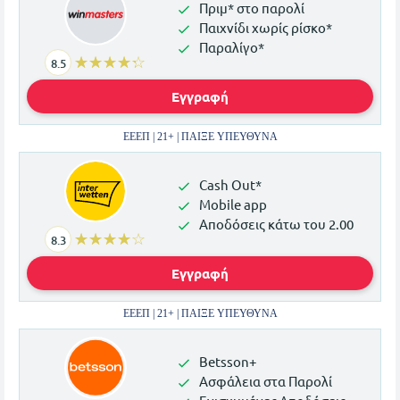
Πριμ* στο παρολί
Παιχνίδι χωρίς ρίσκο*
Παραλίγο*
☆☆☆☆☆
★★★★★
8.5
Εγγραφή
ΕΕΕΠ | 21+ | ΠΑΙΞΕ ΥΠΕΥΘΥΝΑ
Cash Out*
Mobile app
Αποδόσεις κάτω του 2.00
☆☆☆☆☆
★★★★★
8.3
Εγγραφή
ΕΕΕΠ | 21+ | ΠΑΙΞΕ ΥΠΕΥΘΥΝΑ
Betsson+
Ασφάλεια στα Παρολί