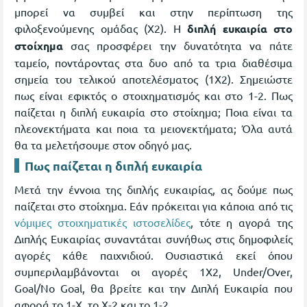
μπορεί να συμβεί και στην περίπτωση της
φιλοξενούμενης ομάδας (Χ2). Η
διπλή ευκαιρία στο
στοίχημα
σας προσφέρει την δυνατότητα να πάτε
ταμείο, ποντάροντας στα δυο από τα τρια διαθέσιμα
σημεία του τελικού αποτελέσματος (1Χ2). Σημειώστε
πως είναι εφικτός ο στοιχηματισμός και στο 1-2. Πως
παίζεται η διπλή ευκαιρία στο στοίχημα; Ποια είναι τα
πλεονεκτήματα και ποια τα μειονεκτήματα; Όλα αυτά
θα τα μελετήσουμε στον οδηγό μας.
Πως παίζεται η διπλή ευκαιρία
Μετά την έννοια της διπλής ευκαιρίας, ας δούμε πως
παίζεται στο στοίχημα. Εάν πρόκειται για κάποια από τις
νόμιμες στοιχηματικές ιστοσελίδες
, τότε η αγορά της
Διπλής Ευκαιρίας συναντάται συνήθως στις δημοφιλείς
αγορές κάθε παιχνιδιού. Ουσιαστικά εκεί όπου
συμπεριλαμβάνονται οι αγορές 1Χ2, Under/Over,
Goal/No Goal, θα βρείτε και την Διπλή Ευκαιρία που
αφορά το 1-Χ, το Χ-2 και το 1-2.