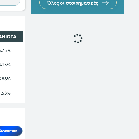
Όλες οι στοιχηματικές
ΑΝΙΟΤΑ
5.75%
6.15%
5.88%
7.53%