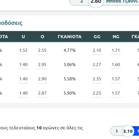
2.60
2
Μπόκα Τζούνι.
ποδόσεις
ΟΤΑ
U
O
ΓΚΑΝΙΟΤΑ
GG
NG
ΓΚ
%
1.52
2.55
4.77%
2.10
1.71
%
1.40
2.95
5.06%
2.27
1.60
%
1.40
2.90
5.58%
2.35
1.57
%
1.40
2.87
5.90%
2.25
1.57
ους τελευταίους
10
αγώνες σε όλες τις
1
3.10