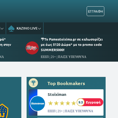
ΕΓΓΡΑΦΗ
Σ
ΚΑΖΙΝΟ LIVE
ορά*
🌴To Pamestoixima.gr σε καλωσορίζει
ση στην
με έως 5120 Δώρα* με το promo code
SUMMER5000!
ΥΝΑ
ΕΕΕΠ | 21+ | ΠΑΙΞΕ ΥΠΕΥΘΥΝΑ
Top Bookmakers
Stoiximan
☆☆☆☆☆
★★★★★
9.5
Εγγραφή
ΕΕΕΠ | 21+ | ΠΑΙΞΕ ΥΠΕΥΘΥΝΑ