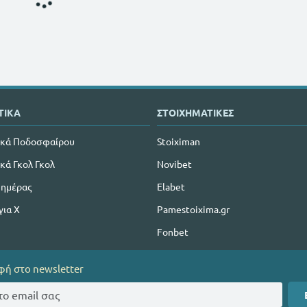
ΤΙΚΑ
ΣΤΟΙΧΗΜΑΤΙΚΕΣ
κά Ποδοσφαίρου
Stoiximan
κά Γκολ Γκολ
Novibet
 ημέρας
Elabet
για Χ
Pamestoixima.gr
Fonbet
φή στο newsletter