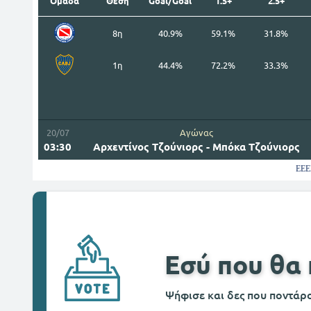
Ομάδα
Θέση
Goal/Goal
1.5+
2.5+
8η
40.9%
59.1%
31.8%
1η
44.4%
72.2%
33.3%
20/07
Αγώνας
03:30
Αρχεντίνος Τζούνιορς - Μπόκα Τζούνιορς
ΕΕΕ
Εσύ που θα 
Ψήφισε και δες που ποντάρο