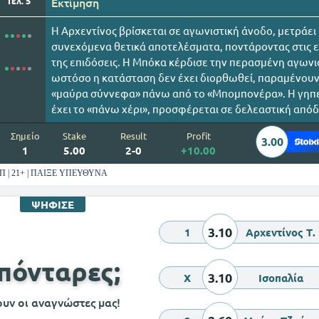
Τελ. 5
Εκτίμηση
Η Αρχεντίνος βρίσκεται σε αγωνιστική άνοδο, μετράει
συνεχόμενα θετικά αποτελέσματα, ποντάροντας στις ε
της επιδόσεις. Η Μπόκα κέρδισε την περασμένη αγωνι
ωστόσο η κατάσταση δεν έχει διορθωθεί, παραμένουν
«μαύρα σύννεφα» πάνω από το «Μπομπονέρα». Η γηπ
έχει το «πάνω χέρι», προσφέρεται σε δελεαστική από
Σημείο
Stake
Result
Profit
3.00
1
5.00
2-0
+10.00
Π | 21+ | ΠΑΙΞΕ ΥΠΕΥΘΥΝΑ
ΨΗΦΙΣΕ
3.10
1
Αρχεντίνος Τ.
πόνταρες;
3.10
X
Ισοπαλία
υν οι αναγνώστες μας!