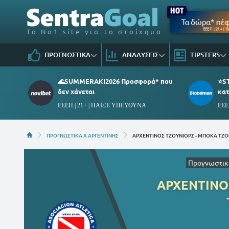
Τα δώρα* πέφ
ΕΕΕΠ | 21+ |
Το Νο1 site για το στοίχημα
ΠΡΟΓΝΩΣΤΙΚΑ
ΑΝΑΛΥΣΕΙΣ
TIPSTERS
🌊SUMMERAKI2026 Προσφορά* που
⭐ST
δεν χάνεται
κα
ΕΕΕΠ | 21+ | ΠΑΙΞΕ ΥΠΕΥΘΥΝΑ
ΕΕΕ
ΠΡΟΓΝΩΣΤΙΚΑ A ΑΡΓΕΝΤΙΝΗΣ
ΑΡΧΕΝΤΙΝΟΣ ΤΖΟΥΝΙΟΡΣ - ΜΠΟΚΑ ΤΖΟ
Προγνωστικά
ΑΡΧΕΝΤΙΝΟ