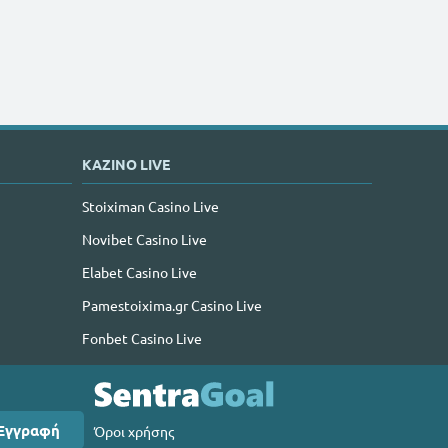
ΚΑΖΙΝΟ LIVE
Stoiximan Casino Live
Novibet Casino Live
Elabet Casino Live
Pamestoixima.gr Casino Live
Fonbet Casino Live
Εγγραφή
Όροι χρήσης