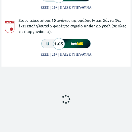
ΕΕΕΠ | 21+ | ΠΑΙΞΕ ΥΠΕΥΘΥΝΑ
Στους τελευταίους
10
αγώνες της ομάδας Ιντεπ. Σάντα Φε,
έχει επαληθευτεί
5
φορές το σημείο
Under 2.5 γκολ
(σε όλες
τις διοργανώσεις).
U
1.65
ΕΕΕΠ | 21+ | ΠΑΙΞΕ ΥΠΕΥΘΥΝΑ