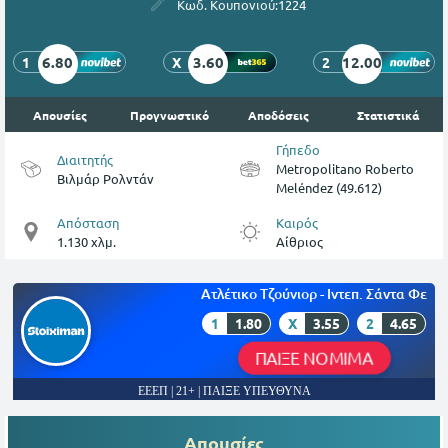
Κωδ. Κουπονιού:
1224
6.80
3.60
12.00
1
X
2
Απουσίες
Προγνωστικό
Αποδόσεις
Στατιστικά
Γήπεδο
Διαιτητής
Metropolitano Roberto
Βιλμάρ Ρολντάν
Meléndez (49.612)
Απόσταση
Καιρός
1.130 χλμ.
Αίθριος
Ατλέτικο Τζούνιορ - Ιντεπ. Σάντα Φε
1
1.80
X
3.55
2
4.65
ΠΑΙΞΕ ΝΟΜΙΜΑ
ΕΕΕΠ | 21+ | ΠΑΙΞΕ ΥΠΕΥΘΥΝΑ
Απουσίες