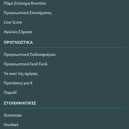
Πάμε Στοίχημα Κουπόνι
Προγνωστικά Στοιχήματος
Live Score
Αγώνες Σήμερα
ΠΡΟΓΝΩΣΤΙΚΑ
Προγνωστικά Ποδοσφαίρου
Προγνωστικά Γκολ Γκολ
Τα over της ημέρας
Προτάσεις για Χ
Παρολί
ΣΤΟΙΧΗΜΑΤΙΚΕΣ
Stoiximan
Novibet