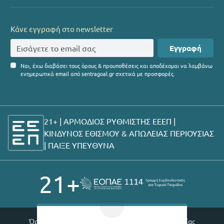
Κάνε εγγραφή στο newsletter
Εγγραφή
Ναι, έχω διαβάσει τους όρους & προυποθέσεις και αποδέχομαι να λαμβάνω
ενημερωτικά email από sentragoal.gr σχετικά με προσφορές.
21+ | ΑΡΜΟΔΙΟΣ ΡΥΘΜΙΣΤΗΣ ΕΕΕΠ |
ΚΙΝΔΥΝΟΣ ΕΘΙΣΜΟΥ & ΑΠΩΛΕΙΑΣ ΠΕΡΙΟΥΣΙΑΣ
|
ΠΑΙΞΕ ΥΠΕΥΘΥΝΑ
21+
Όροι χρήσης |
Πολιτική απορρήτου |
Θέσεις εργασίας