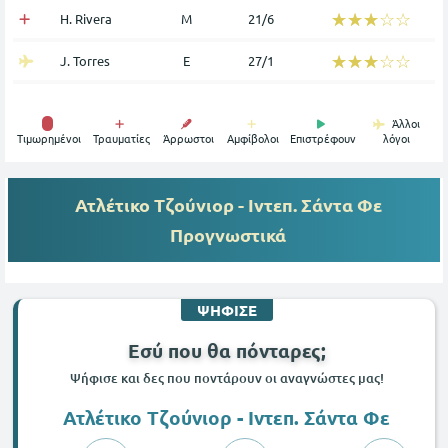
☆☆☆☆☆
★★★★★
H. Rivera
Μ
21/6
☆☆☆☆☆
★★★★★
J. Torres
Ε
27/1
Άλλοι
Tιμωρημένοι
Τραυματίες
Άρρωστοι
Αμφίβολοι
Επιστρέφουν
λόγοι
Ατλέτικο Τζούνιορ - Ιντεπ. Σάντα Φε
Προγνωστικά
ΨΗΦΙΣΕ
Εσύ που θα πόνταρες;
Ψήφισε και δες που ποντάρουν οι αναγνώστες μας!
Ατλέτικο Τζούνιορ - Ιντεπ. Σάντα Φε