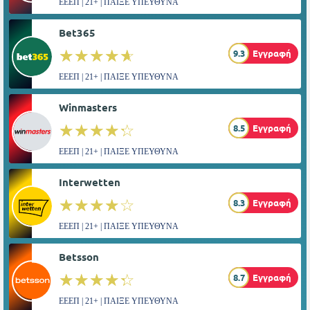
ΕΕΕΠ | 21+ | ΠΑΙΞΕ ΥΠΕΥΘΥΝΑ
Bet365
☆☆☆☆☆
★★★★★
9.3
Εγγραφή
ΕΕΕΠ | 21+ | ΠΑΙΞΕ ΥΠΕΥΘΥΝΑ
Winmasters
☆☆☆☆☆
★★★★★
8.5
Εγγραφή
ΕΕΕΠ | 21+ | ΠΑΙΞΕ ΥΠΕΥΘΥΝΑ
Interwetten
☆☆☆☆☆
★★★★★
8.3
Εγγραφή
ΕΕΕΠ | 21+ | ΠΑΙΞΕ ΥΠΕΥΘΥΝΑ
Betsson
☆☆☆☆☆
★★★★★
8.7
Εγγραφή
ΕΕΕΠ | 21+ | ΠΑΙΞΕ ΥΠΕΥΘΥΝΑ