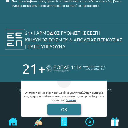
Ναι, έχω διαβάσει τους όρους & προυποθέσεις και αποδέχομαι να λαμβάνω
ενημερωτικά email από sentragoal.gr σχετικά με προσφορές.
21+ | ΑΡΜΟΔΙΟΣ ΡΥΘΜΙΣΤΗΣ ΕΕΕΠ |
ΚΙΝΔΥΝΟΣ ΕΘΙΣΜΟΥ & ΑΠΩΛΕΙΑΣ ΠΕΡΙΟΥΣΙΑΣ
|
ΠΑΙΞΕ ΥΠΕΥΘΥΝΑ
21+
Όροι χρήσης |
Πολιτική απορρήτου |
Θέσεις εργασίας
Ο ιστότοπος χρησιμοποιεί Cookies για την καλύτερη εμπειρία
σας. Χρησιμοποιώντας αυτόν τον ιστότοπο, συμφωνείτε με την
© 2026 Sentragoal
χρήση των
Cookies
.
Developed by
Digital Winners
OK