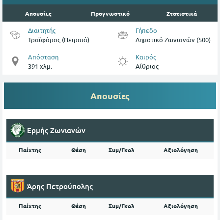
Απουσίες
Προγνωστικό
Στατιστικά
Διαιτητής
Γήπεδο
Τραϊφόρος (Πειραιά)
Δημοτικό Ζωνιανών (500)
Απόσταση
Καιρός
391 χλμ.
Αίθριος
Απουσίες
Ερμής Ζωνιανών
Παίχτης
Θέση
Συμ/Γκολ
Αξιολόγηση
Άρης Πετρούπολης
Παίχτης
Θέση
Συμ/Γκολ
Αξιολόγηση