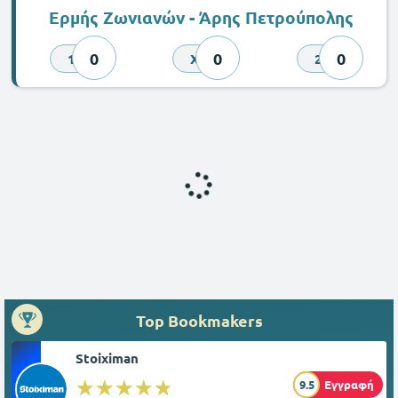
Ερμής Ζωνιανών - Άρης Πετρούπολης
0
0
0
1
X
2
Top Bookmakers
Stoiximan
☆☆☆☆☆
★★★★★
9.5
Εγγραφή