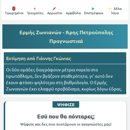
Άλλοι
Tιμωρημένοι
Τραυματίες
Άρρωστοι
Αμφίβολοι
Επιστρέφουν
λόγοι
Ερμής Ζωνιανών - Άρης Πετρούπολης
Προγνωστικά
Εκτίμηση από
Γιάννης Γκώνιας
Οι δύο ομάδες διαγράφουν μέτρια πορεία στο
πρωτάθλημα, δεν βγάζουν σταθερότητα, γι' αυτό δεν
έχουν φτάσει ψηλότερα στη βαθμολογία. Ο Ερμής
Ζωνιανιών έχει ελαφρύ προβάδισμα, κυρίως λόγω έδρας.
ΨΗΦΙΣΕ
Εσύ που θα πόνταρες;
Ψήφισε και δες που ποντάρουν οι αναγνώστες μας!