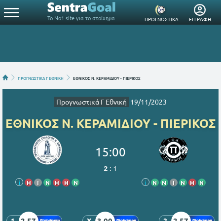
Το Νο1 site για το στοίχημα
ΠΡΟΓΝΩΣΤΙΚΑ
ΕΓΓΡΑΦΗ
ΠΡΟΓΝΩΣΤΙΚΑ Γ ΕΘΝΙΚΗ
ΕΘΝΙΚΟΣ Ν. ΚΕΡΑΜΙΔΙΟΥ - ΠΙΕΡΙΚΟΣ
Προγνωστικά Γ Εθνική
19/11/2023
ΕΘΝΙΚΟΣ Ν. ΚΕΡΑΜΙΔΙΟΥ - ΠΙΕΡΙΚΟΣ
15:00
2
:
1
i
Η
Ι
Ν
Η
Η
Ν
i
Ν
Ν
Ι
Ν
Η
Ν
2.57
3.00
2.57
1
X
2