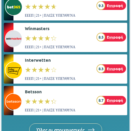
☆☆☆☆☆
★★★★★
9.3
Εγγραφή
ΕΕΕΠ | 21+ | ΠΑΙΞΕ ΥΠΕΥΘΥΝΑ
Winmasters
☆☆☆☆☆
★★★★★
8.5
Εγγραφή
ΕΕΕΠ | 21+ | ΠΑΙΞΕ ΥΠΕΥΘΥΝΑ
Interwetten
☆☆☆☆☆
★★★★★
8.3
Εγγραφή
ΕΕΕΠ | 21+ | ΠΑΙΞΕ ΥΠΕΥΘΥΝΑ
Betsson
☆☆☆☆☆
★★★★★
8.7
Εγγραφή
ΕΕΕΠ | 21+ | ΠΑΙΞΕ ΥΠΕΥΘΥΝΑ
Όλες οι στοιχηματικές