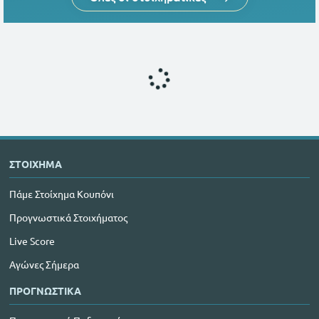
ΣΤΟΙΧΗΜΑ
Πάμε Στοίχημα Κουπόνι
Προγνωστικά Στοιχήματος
Live Score
Αγώνες Σήμερα
ΠΡΟΓΝΩΣΤΙΚΑ