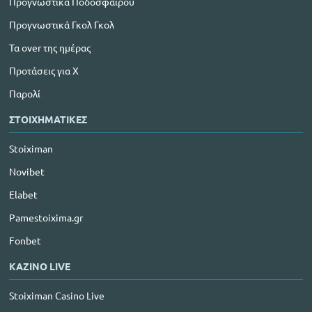
Προγνωστικά Ποδοσφαίρου
Προγνωστικά Γκολ Γκολ
Τα over της ημέρας
Προτάσεις για Χ
Παρολί
ΣΤΟΙΧΗΜΑΤΙΚΕΣ
Stoiximan
Novibet
Elabet
Pamestoixima.gr
Fonbet
ΚΑΖΙΝΟ LIVE
Stoiximan Casino Live