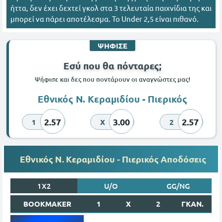
ήττα, δεν έχει δεχτεί γκολ στα 3 τελευταία παιχνίδια της και
μπορεί να πάρει αποτέλεσμα. Το Under 2,5 είναι πιθανό.
ΨΗΦΙΣΕ
Εσύ που θα πόνταρες;
Ψήφισε και δες που ποντάρουν οι αναγνώστες μας!
Εθνικός Ν. Κεραμιδίου - Πιερικός
2.57
3.00
2.57
1
X
2
Εθνικός Ν. Κεραμιδίου - Πιερικός Αποδόσεις
1X2
U/O
GG/NG
BOOKMAKER
1
X
2
ΓΚΑΝ.