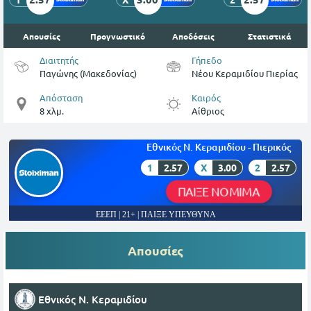
Απουσίες
Προγνωστικό
Αποδόσεις
Στατιστικά
Διαιτητής
Γήπεδο
Παγώνης (Μακεδονίας)
Νέου Κεραμιδίου Πιερίας
Απόσταση
Καιρός
8 χλμ.
Αίθριος
Εθνικός Ν. Κεραμιδίου - Πιερικός
1
2.57
X
3.00
2
2.57
ΠΑΙΞΕ ΝΟΜΙΜΑ
ΕΕΕΠ | 21+ | ΠΑΙΞΕ ΥΠΕΥΘΥΝΑ
Απουσίες
Εθνικός Ν. Κεραμιδίου