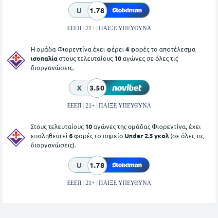
U
1.78
ΕΕΕΠ | 21+ | ΠΑΙΞΕ ΥΠΕΥΘΥΝΑ
Η ομάδα Φιορεντίνα έχει φέρει
4
φορές το αποτέλεσμα
ισοπαλία
στους τελευταίους
10
αγώνες σε όλες τις
διοργανώσεις.
X
3.50
ΕΕΕΠ | 21+ | ΠΑΙΞΕ ΥΠΕΥΘΥΝΑ
Στους τελευταίους
10
αγώνες της ομάδας Φιορεντίνα, έχει
επαληθευτεί
6
φορές το σημείο
Under 2.5 γκολ
(σε όλες τις
διοργανώσεις).
U
1.78
ΕΕΕΠ | 21+ | ΠΑΙΞΕ ΥΠΕΥΘΥΝΑ