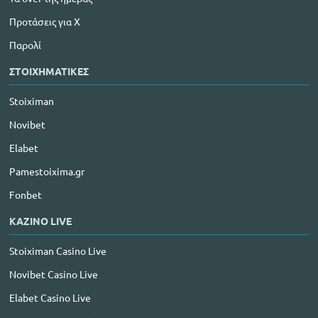
Προτάσεις για Χ
Παρολί
ΣΤΟΙΧΗΜΑΤΙΚΕΣ
Stoiximan
Novibet
Elabet
Pamestoixima.gr
Fonbet
ΚΑΖΙΝΟ LIVE
Stoiximan Casino Live
Novibet Casino Live
Elabet Casino Live