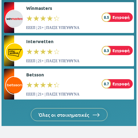
Winmasters
☆☆☆☆☆
★★★★★
8.5
Εγγραφή
ΕΕΕΠ | 21+ | ΠΑΙΞΕ ΥΠΕΥΘΥΝΑ
Interwetten
☆☆☆☆☆
★★★★★
8.3
Εγγραφή
ΕΕΕΠ | 21+ | ΠΑΙΞΕ ΥΠΕΥΘΥΝΑ
Betsson
☆☆☆☆☆
★★★★★
8.7
Εγγραφή
ΕΕΕΠ | 21+ | ΠΑΙΞΕ ΥΠΕΥΘΥΝΑ
Όλες οι στοιχηματικές