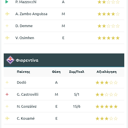
☆☆☆☆☆
★★★★★
P. Mazzocchi
Α
☆☆☆☆☆
★★★★★
A. Zambo Anguissa
Μ
☆☆☆☆☆
★★★★★
D. Demme
Μ
☆☆☆☆☆
★★★★★
V. Osimhen
Ε
Φιορεντίνα
Παίχτης
Θέση
Συμ/Γκολ
Αξιολόγηση
☆☆☆☆☆
★★★★★
Dodô
Α
☆☆☆☆☆
★★★★★
G. Castrovilli
Μ
5/1
☆☆☆☆☆
★★★★★
N. González
Ε
15/6
☆☆☆☆☆
★★★★★
C. Kouamé
Ε