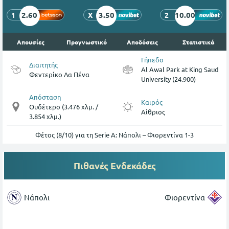
2.60
3.50
10.00
1
X
2
Απουσίες
Προγνωστικό
Αποδόσεις
Στατιστικά
Γήπεδο
Διαιτητής
Al Awal Park at King Saud
Φεντερίκο Λα Πένα
University (24.900)
Απόσταση
Καιρός
Ουδέτερο (3.476 χλμ. /
Αίθριος
3.854 χλμ.)
Φέτος (8/10) για τη Serie A: Νάπολι – Φιορεντίνα 1-3
Πιθανές Ενδεκάδες
Νάπολι
Φιορεντίνα