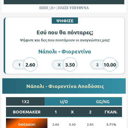
ΕΕΕΠ | 21+ | ΠΑΙΞΕ ΥΠΕΥΘΥΝΑ
ΨΗΦΙΣΕ
Εσύ που θα πόνταρες;
Ψήφισε και δες που ποντάρουν οι αναγνώστες μας!
Νάπολι - Φιορεντίνα
2.60
3.50
10.00
1
X
2
Νάπολι - Φιορεντίνα Αποδόσεις
1X2
U/O
GG/NG
BOOKMAKER
1
X
2
ΓΚΑΝ.
2.60
3.30
2.85
3.71%