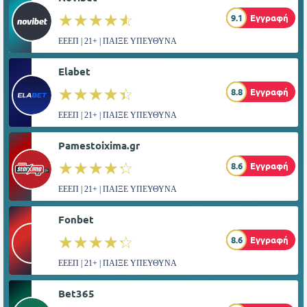
☆☆☆☆☆
★★★★★
9.1
Εγγραφή
ΕΕΕΠ | 21+ | ΠΑΙΞΕ ΥΠΕΥΘΥΝΑ
Elabet
☆☆☆☆☆
★★★★★
8.8
Εγγραφή
ΕΕΕΠ | 21+ | ΠΑΙΞΕ ΥΠΕΥΘΥΝΑ
Pamestoixima.gr
☆☆☆☆☆
★★★★★
8.6
Εγγραφή
ΕΕΕΠ | 21+ | ΠΑΙΞΕ ΥΠΕΥΘΥΝΑ
Fonbet
☆☆☆☆☆
★★★★★
8.6
Εγγραφή
ΕΕΕΠ | 21+ | ΠΑΙΞΕ ΥΠΕΥΘΥΝΑ
Bet365