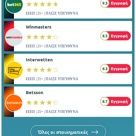
☆☆☆☆☆
★★★★★
9.3
Εγγραφή
ΕΕΕΠ | 21+ | ΠΑΙΞΕ ΥΠΕΥΘΥΝΑ
Winmasters
☆☆☆☆☆
★★★★★
8.5
Εγγραφή
ΕΕΕΠ | 21+ | ΠΑΙΞΕ ΥΠΕΥΘΥΝΑ
Interwetten
☆☆☆☆☆
★★★★★
8.3
Εγγραφή
ΕΕΕΠ | 21+ | ΠΑΙΞΕ ΥΠΕΥΘΥΝΑ
Betsson
☆☆☆☆☆
★★★★★
8.7
Εγγραφή
ΕΕΕΠ | 21+ | ΠΑΙΞΕ ΥΠΕΥΘΥΝΑ
Όλες οι στοιχηματικές