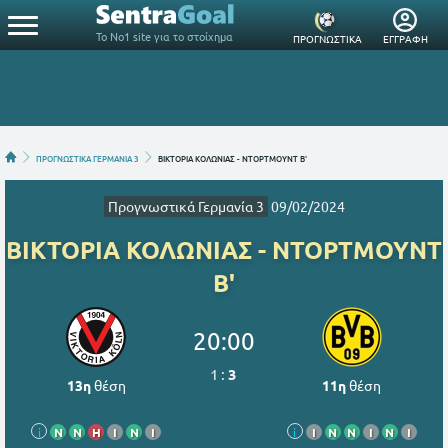
Το Νο1 site για το στοίχημα
ΠΡΟΓΝΩΣΤΙΚΑ
ΕΓΓΡΑΦΗ
ΠΡΟΓΝΩΣΤΙΚΑ ΓΕΡΜΑΝΙΑ 3
ΒΙΚΤΟΡΙΑ ΚΟΛΩΝΙΑΣ - ΝΤΟΡΤΜΟΥΝΤ Β'
Προγνωστικά Γερμανία 3
09/02/2024
ΒΙΚΤΟΡΙΑ ΚΟΛΩΝΙΑΣ - ΝΤΟΡΤΜΟΥΝΤ
Β'
20:00
1
:
3
13η
θέση
11η
θέση
i
Ν
Ν
Η
Ι
Ν
Ι
i
Ι
Ν
Ν
Ι
Ν
Ι