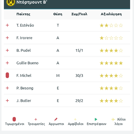
Ντόρτμουντ Β'
Παίχτης
Θέση
Συμ/Γκολ
Αξιολόγηση
☆☆☆☆☆
★★★★★
T. Estêvão
Τ
☆☆☆☆☆
★★★★★
F. Irorere
Α
☆☆☆☆☆
★★★★★
B. Pudel
Α
15/1
☆☆☆☆☆
★★★★★
Guille Bueno
Α
☆☆☆☆☆
★★★★★
F. Michel
Μ
30/3
☆☆☆☆☆
★★★★★
P. Besong
Ε
☆☆☆☆☆
★★★★★
J. Butler
Ε
29/2
Άλλοι
Tιμωρημένοι
Τραυματίες
Άρρωστοι
Αμφίβολοι
Επιστρέφουν
λόγοι