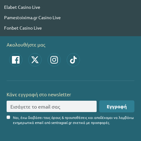
Elabet Casino Live
Pamestoixima.gr Casino Live
Fonbet Casino Live
Ακολουθήστε μας
Κάνε εγγραφή στο newsletter
Εγγραφή
Ναι, έχω διαβάσει τους όρους & προυποθέσεις και αποδέχομαι να λαμβάνω
ενημερωτικά email από sentragoal.gr σχετικά με προσφορές.