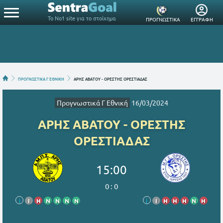
Το Νο1 site για το στοίχημα
ΠΡΟΓΝΩΣΤΙΚΑ
ΕΓΓΡΑΦΗ
ΠΡΟΓΝΩΣΤΙΚΑ Γ ΕΘΝΙΚΗ
ΑΡΗΣ ΑΒΑΤΟΥ - ΟΡΕΣΤΗΣ ΟΡΕΣΤΙΑΔΑΣ
Προγνωστικά Γ Εθνική
16/03/2024
ΑΡΗΣ ΑΒΑΤΟΥ - ΟΡΕΣΤΗΣ
ΟΡΕΣΤΙΑΔΑΣ
15:00
0
:
0
i
Ι
Η
Ν
Ν
Ν
Ν
i
Ι
Η
Η
Η
Ν
Η