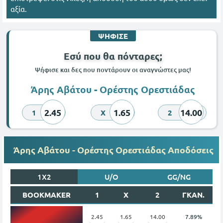
αξία.
ΨΗΦΙΣΕ
Εσύ που θα πόνταρες;
Ψήφισε και δες που ποντάρουν οι αναγνώστες μας!
Άρης Αβάτου - Ορέστης Ορεστιάδας
2.45
1.65
14.00
1
X
2
Άρης Αβάτου - Ορέστης Ορεστιάδας Αποδόσεις
1X2
U/O
GG/NG
BOOKMAKER
1
X
2
ΓΚΑΝ.
2.45
1.65
14.00
7.89%