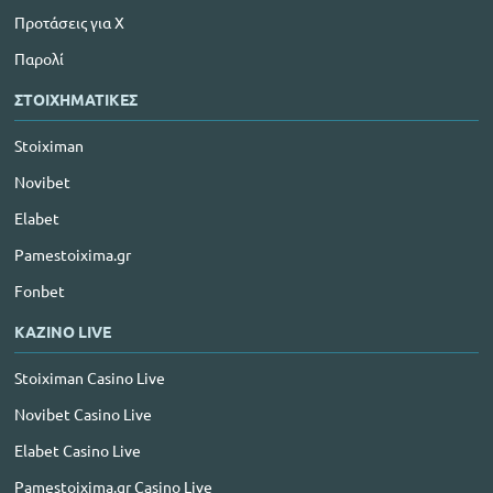
Προτάσεις για Χ
Παρολί
ΣΤΟΙΧΗΜΑΤΙΚΕΣ
Stoiximan
Novibet
Elabet
Pamestoixima.gr
Fonbet
ΚΑΖΙΝΟ LIVE
Stoiximan Casino Live
Novibet Casino Live
Elabet Casino Live
Pamestoixima.gr Casino Live