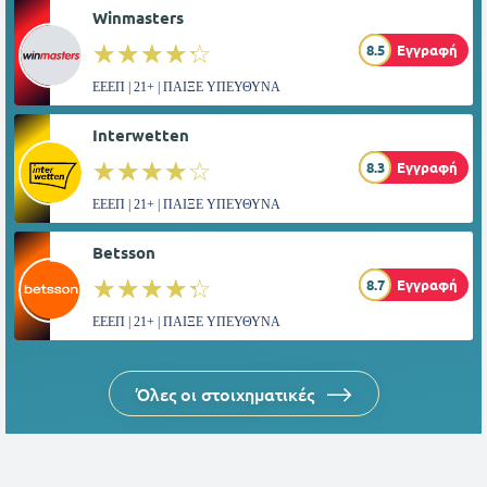
Winmasters
☆☆☆☆☆
★★★★★
8.5
Εγγραφή
ΕΕΕΠ | 21+ | ΠΑΙΞΕ ΥΠΕΥΘΥΝΑ
Interwetten
☆☆☆☆☆
★★★★★
8.3
Εγγραφή
ΕΕΕΠ | 21+ | ΠΑΙΞΕ ΥΠΕΥΘΥΝΑ
Betsson
☆☆☆☆☆
★★★★★
8.7
Εγγραφή
ΕΕΕΠ | 21+ | ΠΑΙΞΕ ΥΠΕΥΘΥΝΑ
Όλες οι στοιχηματικές