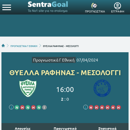
Το Νο1 site για το στοίχημα
ΠΡΟΓΝΩΣΤΙΚΑ
ΕΓΓΡΑΦΗ
ΠΡΟΓΝΩΣΤΙΚΑ Γ ΕΘΝΙΚΗ
ΘΥΕΛΛΑ ΡΑΦΗΝΑΣ - ΜΕΣΟΛΟΓΓΙ
Προγνωστικά Γ Εθνική
07/04/2024
ΘΥΕΛΛΑ ΡΑΦΗΝΑΣ - ΜΕΣΟΛΟΓΓΙ
16:00
2
:
0
i
Ν
Η
Ν
Η
Ν
Ι
i
Η
Η
Η
Η
Η
Η
Απουσίες
Προγνωστικό
Στατιστικά