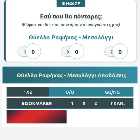
ΨΗΦΙΣΕ
Εσύ που θα πόνταρες;
Ψήφισε και δες που ποντάρουν οι αναγνώστες μας!
Θύελλα Ραφήνας - Μεσολόγγι
0
0
0
1
X
2
Θύελλα Ραφήνας - Μεσολόγγι Αποδόσεις
1X2
U/O
GG/NG
BOOKMAKER
1
X
2
ΓΚΑΝ.