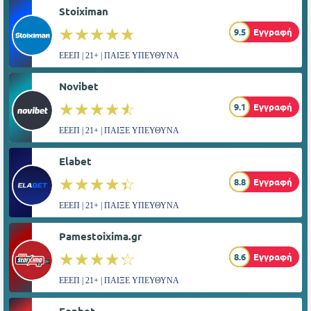
Stoiximan
☆☆☆☆☆
★★★★★
9.5
Εγγραφή
ΕΕΕΠ | 21+ | ΠΑΙΞΕ ΥΠΕΥΘΥΝΑ
Novibet
☆☆☆☆☆
★★★★★
9.1
Εγγραφή
ΕΕΕΠ | 21+ | ΠΑΙΞΕ ΥΠΕΥΘΥΝΑ
Elabet
☆☆☆☆☆
★★★★★
8.8
Εγγραφή
ΕΕΕΠ | 21+ | ΠΑΙΞΕ ΥΠΕΥΘΥΝΑ
Pamestoixima.gr
☆☆☆☆☆
★★★★★
8.6
Εγγραφή
ΕΕΕΠ | 21+ | ΠΑΙΞΕ ΥΠΕΥΘΥΝΑ