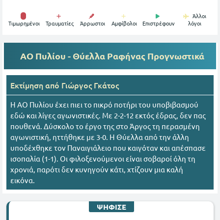
Άλλοι
Tιμωρημένοι
Τραυματίες
Άρρωστοι
Αμφίβολοι
Επιστρέφουν
λόγοι
ΑΟ Πυλίου - Θύελλα Ραφήνας
Προγνωστικά
Εκτίμηση από
Γιώργος Γκάτος
Η ΑΟ Πυλίου έχει πιει το πικρό ποτήρι του υποβιβασμού
εδώ και λίγες αγωνιστικές. Με 2-2-12 εκτός έδρας, δεν πας
πουθενά. Δύσκολο το έργο της στο Άργος τη περασμένη
αγωνιστική, ηττήθηκε με 3-0. Η Θύελλα από την άλλη
υποδέχθηκε τον Παναιγιάλειο που καιγόταν και απέσπασε
ισοπαλία (1-1). Οι φιλοξενούμενοι είναι σοβαροί όλη τη
χρονιά, παρότι δεν κυνηγούν κάτι, χτίζουν μια καλή
εικόνα.
ΨΗΦΙΣΕ