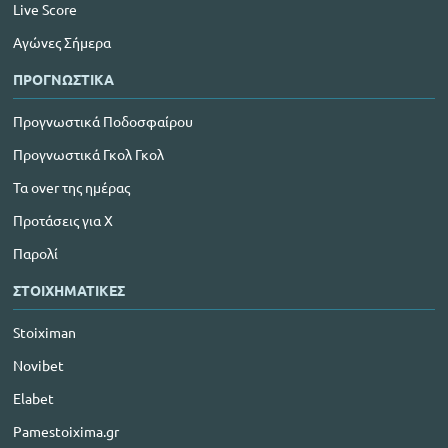
Live Score
Αγώνες Σήμερα
ΠΡΟΓΝΩΣΤΙΚΑ
Προγνωστικά Ποδοσφαίρου
Προγνωστικά Γκολ Γκολ
Τα over της ημέρας
Προτάσεις για Χ
Παρολί
ΣΤΟΙΧΗΜΑΤΙΚΕΣ
Stoiximan
Novibet
Elabet
Pamestoixima.gr