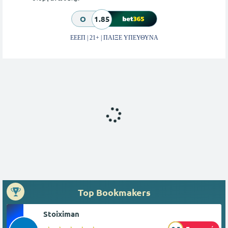
O
1.85
ΕΕΕΠ | 21+ | ΠΑΙΞΕ ΥΠΕΥΘΥΝΑ
Top Bookmakers
Stoiximan