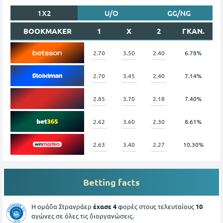
1X2
U/O
GG/NG
BOOKMAKER
1
X
2
ΓΚΑΝ.
2.70
3.50
2.40
6.78%
2.70
3.45
2.40
7.14%
2.85
3.70
2.18
7.40%
2.62
3.60
2.30
8.61%
2.63
3.40
2.27
10.30%
Betting facts
Η ομάδα Στρανράερ
έχασε 4
φορές στους τελευταίους
10
αγώνες σε όλες τις διοργανώσεις.