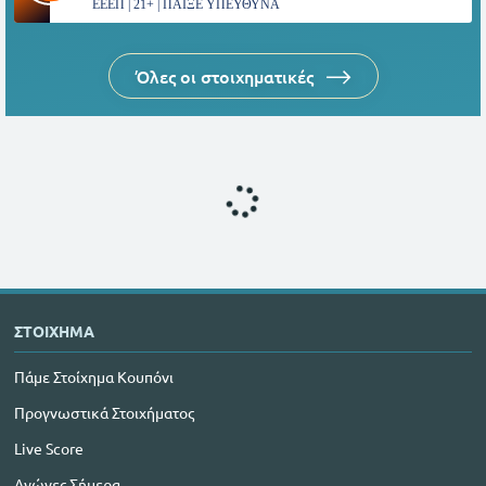
ΕΕΕΠ | 21+ | ΠΑΙΞΕ ΥΠΕΥΘΥΝΑ
Όλες οι στοιχηματικές
ΣΤΟΙΧΗΜΑ
Πάμε Στοίχημα Κουπόνι
Προγνωστικά Στοιχήματος
Live Score
Αγώνες Σήμερα