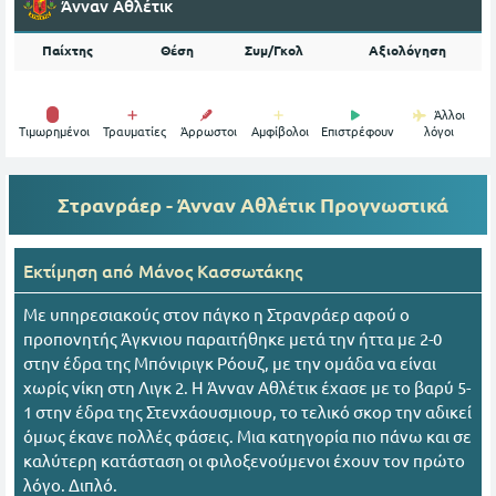
Άνναν Αθλέτικ
Παίχτης
Θέση
Συμ/Γκολ
Αξιολόγηση
Άλλοι
Tιμωρημένοι
Τραυματίες
Άρρωστοι
Αμφίβολοι
Επιστρέφουν
λόγοι
Στρανράερ - Άνναν Αθλέτικ
Προγνωστικά
Εκτίμηση από
Mάνος Κασσωτάκης
Με υπηρεσιακούς στον πάγκο η Στρανράερ αφού ο
προπονητής Άγκνιου παραιτήθηκε μετά την ήττα με 2-0
στην έδρα της Μπόνιριγκ Ρόουζ, με την ομάδα να είναι
χωρίς νίκη στη Λιγκ 2. Η Άνναν Αθλέτικ έχασε με το βαρύ 5-
1 στην έδρα της Στενχάουσμιουρ, το τελικό σκορ την αδικεί
όμως έκανε πολλές φάσεις. Μια κατηγορία πιο πάνω και σε
καλύτερη κατάσταση οι φιλοξενούμενοι έχουν τον πρώτο
λόγο. Διπλό.