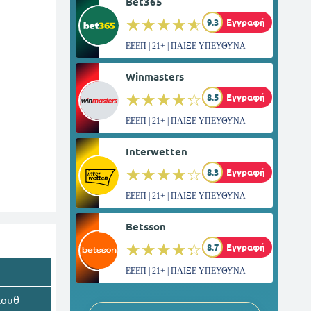
Bet365
☆☆☆☆☆
★★★★★
9.3
Εγγραφή
ΕΕΕΠ | 21+ | ΠΑΙΞΕ ΥΠΕΥΘΥΝΑ
Winmasters
☆☆☆☆☆
★★★★★
8.5
Εγγραφή
ΕΕΕΠ | 21+ | ΠΑΙΞΕ ΥΠΕΥΘΥΝΑ
Interwetten
☆☆☆☆☆
★★★★★
8.3
Εγγραφή
ΕΕΕΠ | 21+ | ΠΑΙΞΕ ΥΠΕΥΘΥΝΑ
Betsson
☆☆☆☆☆
★★★★★
8.7
Εγγραφή
ΕΕΕΠ | 21+ | ΠΑΙΞΕ ΥΠΕΥΘΥΝΑ
άουθ