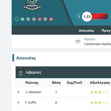
1
1.55
i
Ν
Ι
Ι
Η
Ι
Η
Απουσίες
Προγ
Γήπεδο
Caledonian Stadiu
Απουσίες
Ινβερνές
Παίχτης
Θέση
Συμ/Γκολ
Αξιολόγηση
☆☆☆☆☆
★★★★★
J. Newman
Τ
☆☆☆☆☆
★★★★★
F. Duffy
Α