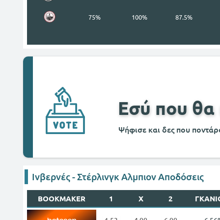
75%
100%
87.5%
Εσύ που θα
Ψήφισε και δες που ποντάρ
Ινβερνές - Στέρλινγκ Αλμπιον Αποδόσεις
BOOKMAKER
1
X
2
ΓΚΑΝΙ