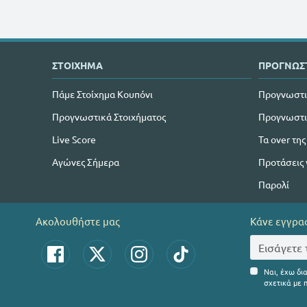
ΣΤΟΙΧΗΜΑ
ΠΡΟΓΝΩΣ
Πάμε Στοίχημα Κουπόνι
Προγνωστι
Προγνωστικά Στοιχήματος
Προγνωστι
Live Score
Τα over της
Αγώνες Σήμερα
Προτάσεις 
Παρολί
Ακολουθήστε μας
Κάνε εγγρα
Ναι, έχω δι
σχετικά με 