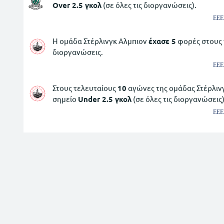
Over 2.5 γκολ
(σε όλες τις διοργανώσεις).
ΕΕΕ
Η ομάδα Στέρλινγκ Αλμπιον
έχασε 5
φορές στους 
διοργανώσεις.
ΕΕΕ
Στους τελευταίους
10
αγώνες της ομάδας Στέρλινγ
σημείο
Under 2.5 γκολ
(σε όλες τις διοργανώσεις)
ΕΕΕ