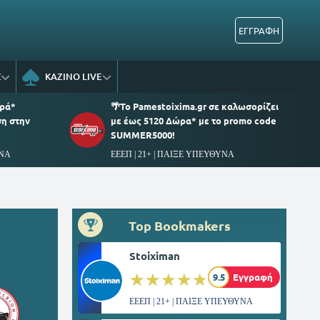
ΕΓΓΡΑΦΗ
Σ
ΚΑΖΙΝΟ LIVE
ορά*
🌴To Pamestoixima.gr σε καλωσορίζει
ση στην
με έως 5120 Δώρα* με το promo code
SUMMER5000!
ΥΝΑ
ΕΕΕΠ | 21+ | ΠΑΙΞΕ ΥΠΕΥΘΥΝΑ
Top Bookmakers
Stoiximan
☆☆☆☆☆
★★★★★
9.5
Εγγραφή
ΕΕΕΠ | 21+ | ΠΑΙΞΕ ΥΠΕΥΘΥΝΑ