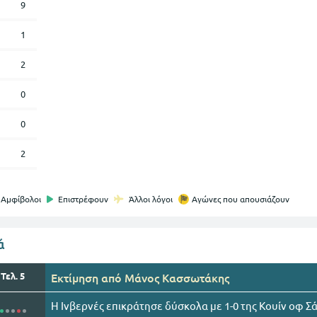
9
1
2
0
0
2
Αμφίβολοι
Επιστρέφουν
Άλλοι λόγοι
Αγώνες που απουσιάζουν
ά
Τελ. 5
Εκτίμηση από
Mάνος Κασσωτάκης
Η Ινβερνές επικράτησε δύσκολα με 1-0 της Κουίν οφ Σ