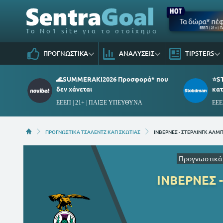
Τα δώρα* πέφ
ΕΕΕΠ | 21+ |
Το Νο1 site για το στοίχημα
ΠΡΟΓΝΩΣΤΙΚΑ
ΑΝΑΛΥΣΕΙΣ
TIPSTERS
🌊SUMMERAKI2026 Προσφορά* που
⭐ST
δεν χάνεται
κα
ΕΕΕΠ | 21+ | ΠΑΙΞΕ ΥΠΕΥΘΥΝΑ
ΕΕΕ
ΠΡΟΓΝΩΣΤΙΚΑ ΤΣΑΛΕΝΤΖ ΚΑΠ ΣΚΩΤΙΑΣ
ΙΝΒΕΡΝΕΣ - ΣΤΕΡΛΙΝΓΚ ΑΛΜ
Προγνωστικά 
ΙΝΒΕΡΝΕΣ 