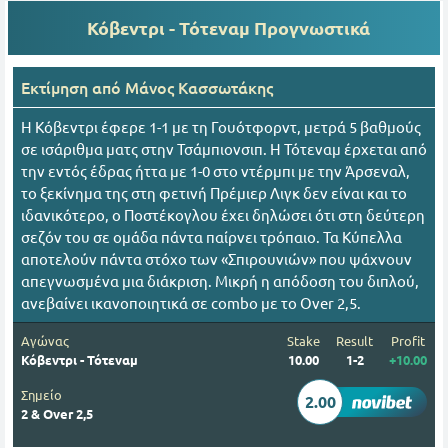
Κόβεντρι - Τότεναμ
Προγνωστικά
Εκτίμηση από
Mάνος Κασσωτάκης
Η Κόβεντρι έφερε 1-1 με τη Γουότφορντ, μετρά 5 βαθμούς
σε ισάριθμα ματς στην Τσάμπιονσιπ. Η Τότεναμ έρχεται από
την εντός έδρας ήττα με 1-0 στο ντέρμπι με την Άρσεναλ,
το ξεκίνημα της στη φετινή Πρέμιερ Λιγκ δεν είναι και το
ιδανικότερο, ο Ποστέκογλου έχει δηλώσει ότι στη δεύτερη
σεζόν του σε ομάδα πάντα παίρνει τρόπαιο. Τα Κύπελλα
αποτελούν πάντα στόχο των «Σπιρουνιών» που ψάχνουν
απεγνωσμένα μια διάκριση. Μικρή η απόδοση του διπλού,
ανεβαίνει ικανοποιητικά σε combo με το Over 2,5.
Αγώνας
Stake
Result
Profit
Κόβεντρι - Τότεναμ
10.00
1-2
+10.00
Σημείο
2.00
2 & Over 2,5