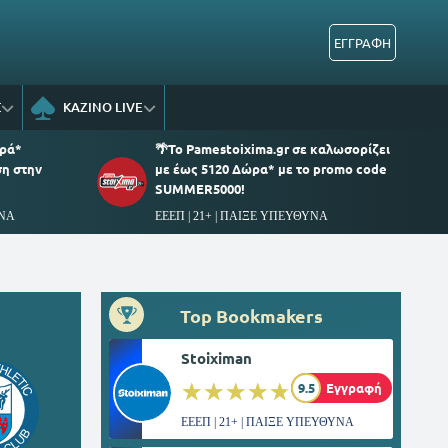
ΕΓΓΡΑΦΗ
Σ
ΚΑΖΙΝΟ LIVE
ορά*
🌴To Pamestoixima.gr σε καλωσορίζει
ση στην
με έως 5120 Δώρα* με το promo code
SUMMER5000!
ΥΝΑ
ΕΕΕΠ | 21+ | ΠΑΙΞΕ ΥΠΕΥΘΥΝΑ
Top Bookmakers
Stoiximan
☆☆☆☆☆
★★★★★
9.5
Εγγραφή
ΕΕΕΠ | 21+ | ΠΑΙΞΕ ΥΠΕΥΘΥΝΑ