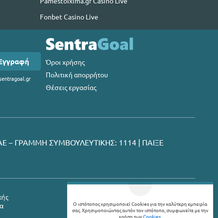
Pamestoixima.gr Casino Live
Fonbet Casino Live
Εγγραφή
Όροι χρήσης
Πολιτική απορρήτου
entragoal.gr
Θέσεις εργασίας
Ε – ΓΡΑΜΜΗ ΣΥΜΒΟΥΛΕΥΤΙΚΗΣ: 1114 |
ΠΑΙΞΕ
Ο ιστότοπος χρησιμοποιεί Cookies για την καλύτερη εμπειρία
σας. Χρησιμοποιώντας αυτόν τον ιστότοπο, συμφωνείτε με την
χρήση των
Cookies
.