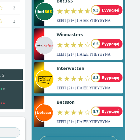
Bet365
☆
★
2
☆☆☆☆☆
★★★★★
9.3
Εγγραφή
☆
★
2
ΕΕΕΠ | 21+ | ΠΑΙΞΕ ΥΠΕΥΘΥΝΑ
Winmasters
☆☆☆☆☆
★★★★★
8.5
Εγγραφή
ΕΕΕΠ | 21+ | ΠΑΙΞΕ ΥΠΕΥΘΥΝΑ
Interwetten
. 5
☆☆☆☆☆
★★★★★
8.3
Εγγραφή
ΕΕΕΠ | 21+ | ΠΑΙΞΕ ΥΠΕΥΘΥΝΑ
Betsson
☆☆☆☆☆
★★★★★
8.7
Εγγραφή
ΕΕΕΠ | 21+ | ΠΑΙΞΕ ΥΠΕΥΘΥΝΑ