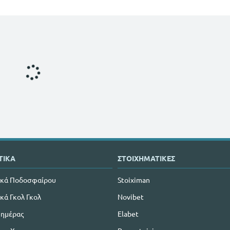
ΤΙΚΑ
ΣΤΟΙΧΗΜΑΤΙΚΕΣ
κά Ποδοσφαίρου
Stoiximan
κά Γκολ Γκολ
Novibet
 ημέρας
Elabet