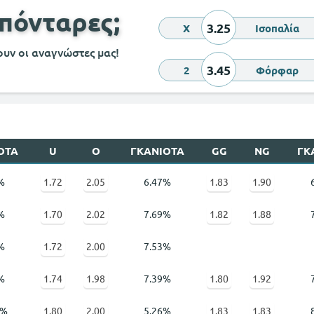
πόνταρες;
3.25
X
Ισοπαλία
ουν οι αναγνώστες μας!
3.45
2
Φόρφαρ
ΟΤΑ
U
O
ΓΚΑΝΙΟΤΑ
GG
NG
ΓΚ
%
1.72
2.05
6.47%
1.83
1.90
%
1.70
2.02
7.69%
1.82
1.88
%
1.72
2.00
7.53%
%
1.74
1.98
7.39%
1.80
1.92
4%
1.80
2.00
5.26%
1.83
1.83