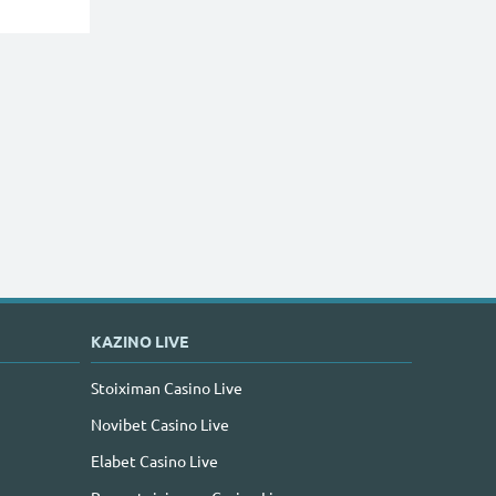
ΚΑΖΙΝΟ LIVE
Stoiximan Casino Live
Novibet Casino Live
Elabet Casino Live