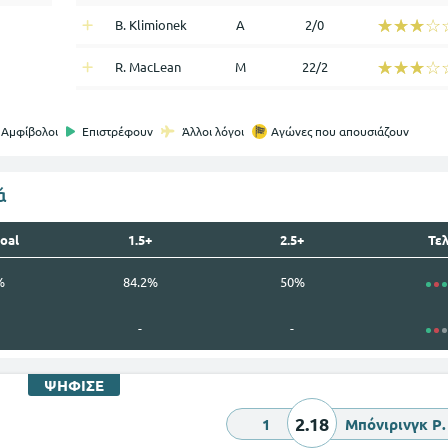
☆☆☆☆
★★★★
B. Klimionek
Α
2/0
☆☆☆☆
★★★★
R. MacLean
Μ
22/2
Αμφίβολοι
Επιστρέφουν
Άλλοι λόγοι
Αγώνες που απουσιάζουν
ά
oal
1.5+
2.5+
Τελ
%
84.2%
50%
-
-
ΨΗΦΙΣΕ
2.18
1
Μπόνιρινγκ Ρ.