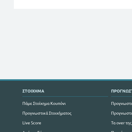
ΣΤΟΙΧΗΜΑ
ΠΡΟΓΝΩΣ
Πάμε Στοίχημα Κουπόνι
Προγνωστι
Προγνωστικά Στοιχήματος
Προγνωστι
Live Score
Τα over της