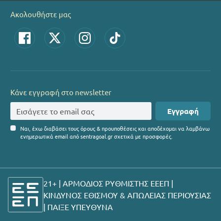
Ακολουθήστε μας
Κάνε εγγραφή στο newsletter
Εγγραφή
Ναι, έχω διαβάσει τους όρους & προυποθέσεις και αποδέχομαι να λαμβάνω
ενημερωτικά email από sentragoal.gr σχετικά με προσφορές.
21+ | ΑΡΜΟΔΙΟΣ ΡΥΘΜΙΣΤΗΣ ΕΕΕΠ |
ΚΙΝΔΥΝΟΣ ΕΘΙΣΜΟΥ & ΑΠΩΛΕΙΑΣ ΠΕΡΙΟΥΣΙΑΣ
|
ΠΑΙΞΕ ΥΠΕΥΘΥΝΑ