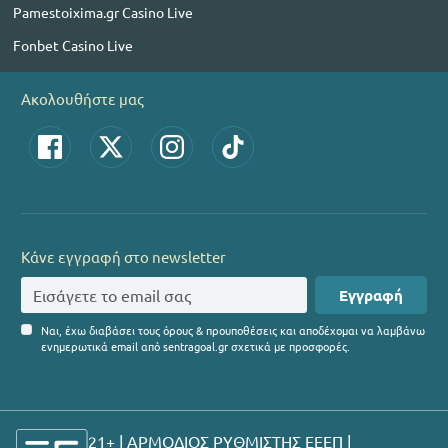
Pamestoixima.gr Casino Live
Fonbet Casino Live
Ακολουθήστε μας
Κάνε εγγραφή στο newsletter
Εγγραφή
Ναι, έχω διαβάσει τους όρους & προυποθέσεις και αποδέχομαι να λαμβάνω
ενημερωτικά email από sentragoal.gr σχετικά με προσφορές.
21+ | ΑΡΜΟΔΙΟΣ ΡΥΘΜΙΣΤΗΣ ΕΕΕΠ |