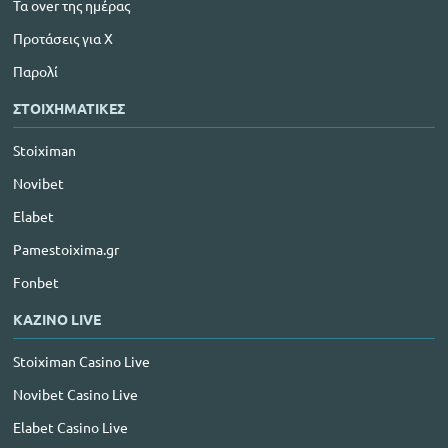
Τα over της ημέρας
Προτάσεις για Χ
Παρολί
ΣΤΟΙΧΗΜΑΤΙΚΕΣ
Stoiximan
Novibet
Elabet
Pamestoixima.gr
Fonbet
ΚΑΖΙΝΟ LIVE
Stoiximan Casino Live
Novibet Casino Live
Elabet Casino Live