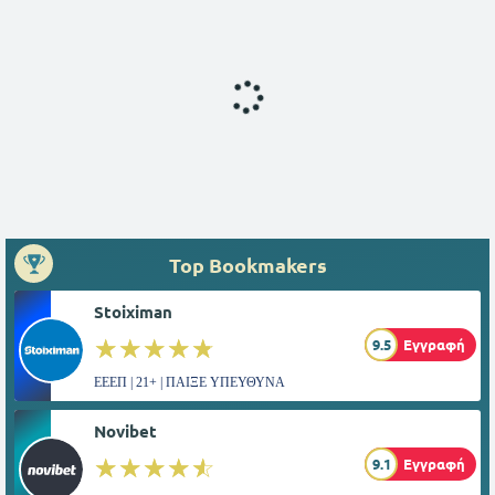
Top Bookmakers
Stoiximan
☆☆☆☆☆
★★★★★
9.5
Εγγραφή
ΕΕΕΠ | 21+ | ΠΑΙΞΕ ΥΠΕΥΘΥΝΑ
Novibet
☆☆☆☆☆
★★★★★
9.1
Εγγραφή