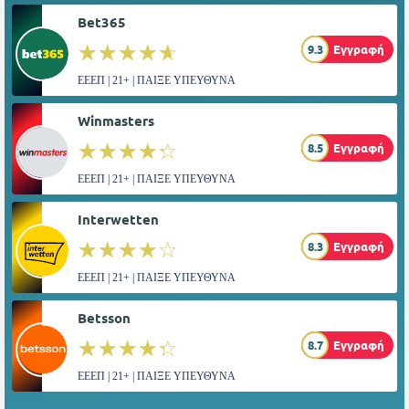
Bet365
☆☆☆☆☆
★★★★★
9.3
Εγγραφή
ΕΕΕΠ | 21+ | ΠΑΙΞΕ ΥΠΕΥΘΥΝΑ
Winmasters
☆☆☆☆☆
★★★★★
8.5
Εγγραφή
ΕΕΕΠ | 21+ | ΠΑΙΞΕ ΥΠΕΥΘΥΝΑ
Interwetten
☆☆☆☆☆
★★★★★
8.3
Εγγραφή
ΕΕΕΠ | 21+ | ΠΑΙΞΕ ΥΠΕΥΘΥΝΑ
Betsson
☆☆☆☆☆
★★★★★
8.7
Εγγραφή
ΕΕΕΠ | 21+ | ΠΑΙΞΕ ΥΠΕΥΘΥΝΑ