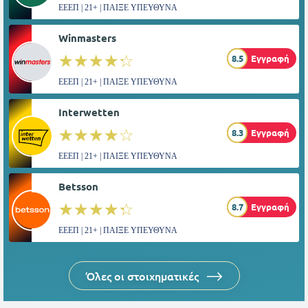
ΕΕΕΠ | 21+ | ΠΑΙΞΕ ΥΠΕΥΘΥΝΑ
Winmasters
☆☆☆☆☆
★★★★★
8.5
Εγγραφή
ΕΕΕΠ | 21+ | ΠΑΙΞΕ ΥΠΕΥΘΥΝΑ
Interwetten
☆☆☆☆☆
★★★★★
8.3
Εγγραφή
ΕΕΕΠ | 21+ | ΠΑΙΞΕ ΥΠΕΥΘΥΝΑ
Betsson
☆☆☆☆☆
★★★★★
8.7
Εγγραφή
ΕΕΕΠ | 21+ | ΠΑΙΞΕ ΥΠΕΥΘΥΝΑ
Όλες οι στοιχηματικές