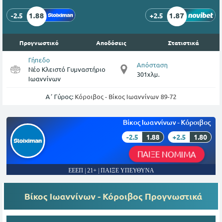
1.88
1.87
-2.5
+2.5
Προγνωστικό
Αποδόσεις
Στατιστικά
Γήπεδο
Απόσταση
Νέο Κλειστό Γυμναστήριο
301χλμ.
Ιωαννίνων
Α΄ Γύρος:
Κόροιβος - Βίκος Ιωαννίνων 89-72
Βίκος Ιωαννίνων - Κόροιβος
-2.5
1.88
+2.5
1.80
ΠΑΙΞΕ ΝΟΜΙΜΑ
ΕΕΕΠ | 21+ | ΠΑΙΞΕ ΥΠΕΥΘΥΝΑ
Βίκος Ιωαννίνων - Κόροιβος
Προγνωστικά