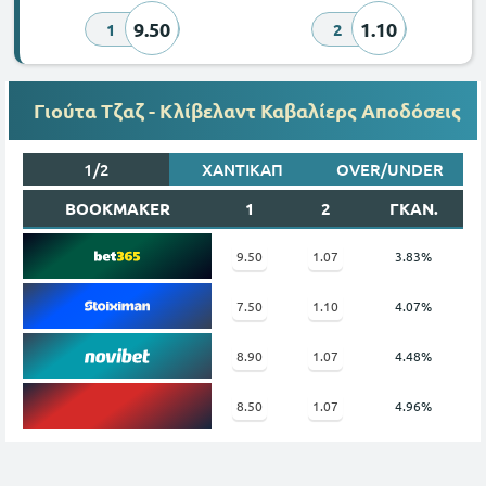
9.50
1.10
1
2
Γιούτα Τζαζ - Κλίβελαντ Καβαλίερς Αποδόσεις
1/2
ΧΑΝΤΙΚΑΠ
OVER/UNDER
BOOKMAKER
1
2
ΓΚΑΝ.
9.50
1.07
3.83%
7.50
1.10
4.07%
8.90
1.07
4.48%
8.50
1.07
4.96%