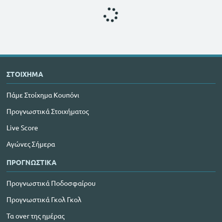
ΣΤΟΙΧΗΜΑ
Πάμε Στοίχημα Κουπόνι
Προγνωστικά Στοιχήματος
Live Score
Αγώνες Σήμερα
ΠΡΟΓΝΩΣΤΙΚΑ
Προγνωστικά Ποδοσφαίρου
Προγνωστικά Γκολ Γκολ
Τα over της ημέρας